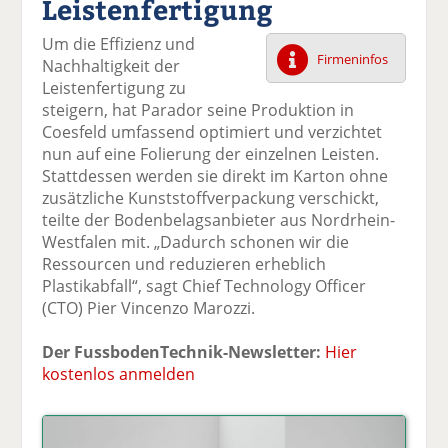
Leistenfertigung
k
k
k
k
k
el
el
el
el
el
Um die Effizienz und
a
t
a
p
D
Firmeninfos
Nachhaltigkeit der
uf
wi
uf
er
ru
Leistenfertigung zu
F
tt
Li
E
ck
steigern, hat Parador seine Produktion in
ac
er
n
m
e
Coesfeld umfassend optimiert und verzichtet
e
n
k
ai
n
nun auf eine Folierung der einzelnen Leisten.
b
e
l
Stattdessen werden sie direkt im Karton ohne
o
di
v
zusätzliche Kunststoffverpackung verschickt,
o
n
er
teilte der Bodenbelagsanbieter aus Nordrhein-
k
te
se
Westfalen mit. „Dadurch schonen wir die
te
il
n
Ressourcen und reduzieren erheblich
il
e
d
Plastikabfall“, sagt Chief Technology Officer
e
n
e
(CTO) Pier Vincenzo Marozzi.
n
n
Der FussbodenTechnik-Newsletter:
Hier
kostenlos anmelden