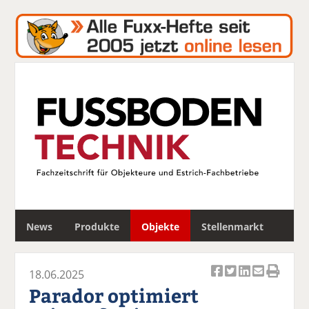
S
News
Produkte
Objekte
Stellenmarkt
u
c
h
18.06.2025
e
Ar
Ar
Ar
Ar
Ar
Parador optimiert
ti
ti
ti
ti
ti