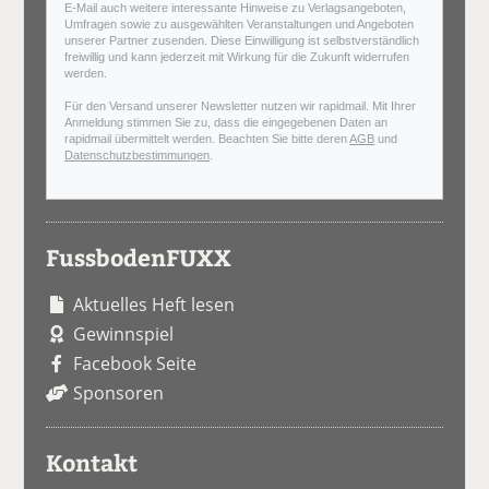
E-Mail auch weitere interessante Hinweise zu Verlagsangeboten,
Umfragen sowie zu ausgewählten Veranstaltungen und Angeboten
unserer Partner zusenden. Diese Einwilligung ist selbstverständlich
freiwillig und kann jederzeit mit Wirkung für die Zukunft widerrufen
werden.
Für den Versand unserer Newsletter nutzen wir rapidmail. Mit Ihrer
Anmeldung stimmen Sie zu, dass die eingegebenen Daten an
rapidmail übermittelt werden. Beachten Sie bitte deren
AGB
und
Datenschutzbestimmungen
.
FussbodenFUXX
Aktuelles Heft lesen
Gewinnspiel
Facebook Seite
Sponsoren
Kontakt