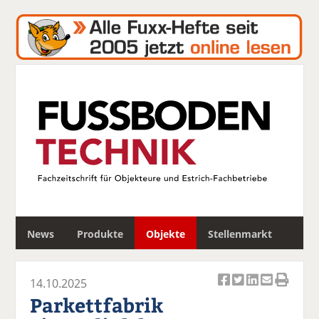
S
News
Produkte
Objekte
Stellenmarkt
u
c
h
14.10.2025
e
Ar
Ar
Ar
Ar
Ar
Parkettfabrik
ti
ti
ti
ti
ti