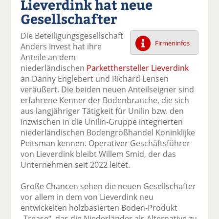
Lieverdink hat neue
k
k
k
k
k
Gesellschafter
el
el
el
el
el
a
t
a
p
D
Die Beteiligungsgesellschaft
uf
wi
uf
er
ru
Firmeninfos
Anders Invest hat ihre
F
tt
Li
E
ck
Anteile an dem
ac
er
n
m
e
niederländischen
Parketthersteller Lieverdink
e
n
k
ai
n
an Danny Englebert und Richard Lensen
b
e
l
veräußert. Die beiden neuen Anteilseigner sind
o
di
v
erfahrene Kenner der Bodenbranche, die sich
o
n
er
aus langjähriger Tätigkeit für Unilin bzw. den
k
te
se
inzwischen in die Unilin-Gruppe integrierten
te
il
n
niederländischen Bodengroßhandel Koninklijke
il
e
d
Peitsman kennen. Operativer Geschäftsführer
e
n
e
von Lieverdink bleibt Willem Smid, der das
n
n
Unternehmen seit 2022 leitet.
Große Chancen sehen die neuen Gesellschafter
vor allem in dem von Lieverdink neu
entwickelten holzbasierten Boden-Produkt
„Trease“, das die Niederländer als Alternative zu