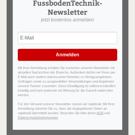
FussbodenTechnik-
Newsletter
jetzt kostenlos anmelden
Anmelden
Mit Ihrer Anmeldung erhalten Sie kostenlos unseren Newsletter mit
aktuellen Nachrichten der Branche. Außerdem dürfen wir Ihnen per
E-Mail auch weitere interessante Hinweise zu Verlagsangeboten,
Umfragen sowie zu ausgewählten Veranstaltungen und Angeboten
unserer Partner zusenden. Diese Einwilligung ist selbstverständlich
freiwillig und kann jederzeit mit Wirkung für die Zukunft widerrufen
werden.
Für den Versand unserer Newsletter nutzen wir rapidmail. Mit Ihrer
Anmeldung stimmen Sie zu, dass die eingegebenen Daten an
rapidmail übermittelt werden. Beachten Sie bitte deren
AGB
und
Datenschutzbestimmungen
.