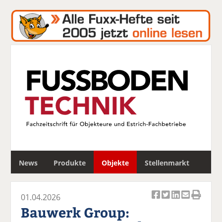
S
News
Produkte
Objekte
Stellenmarkt
u
c
h
01.04.2026
e
Ar
Ar
Ar
Ar
Ar
Bauwerk Group:
ti
ti
ti
ti
ti