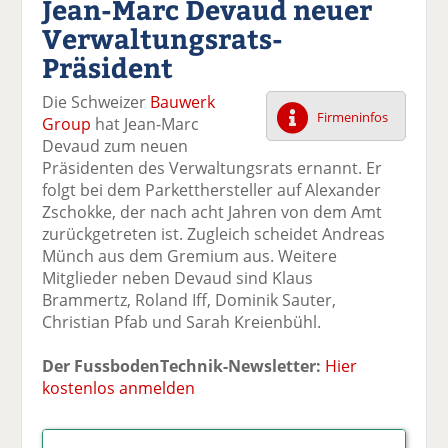
Jean-Marc Devaud neuer
k
k
k
k
k
Verwaltungsrats-
el
el
el
el
el
a
t
a
p
D
Präsident
uf
wi
uf
er
ru
F
tt
Li
E
ck
Die Schweizer
Bauwerk
ac
er
n
m
e
Firmeninfos
Group
hat Jean-Marc
e
n
k
ai
n
Devaud zum neuen
b
e
l
Präsidenten des Verwaltungsrats ernannt. Er
o
di
v
folgt bei dem Parketthersteller auf Alexander
o
n
er
Zschokke, der nach acht Jahren von dem Amt
k
te
se
zurückgetreten ist. Zugleich scheidet Andreas
te
il
n
Münch aus dem Gremium aus. Weitere
il
e
d
Mitglieder neben Devaud sind Klaus
e
n
e
Brammertz, Roland Iff, Dominik Sauter,
n
n
Christian Pfab und Sarah Kreienbühl.
Der FussbodenTechnik-Newsletter:
Hier
kostenlos anmelden