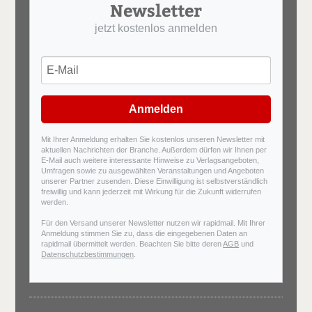
Newsletter
jetzt kostenlos anmelden
Anmelden
Mit Ihrer Anmeldung erhalten Sie kostenlos unseren Newsletter mit
aktuellen Nachrichten der Branche. Außerdem dürfen wir Ihnen per
E-Mail auch weitere interessante Hinweise zu Verlagsangeboten,
Umfragen sowie zu ausgewählten Veranstaltungen und Angeboten
unserer Partner zusenden. Diese Einwilligung ist selbstverständlich
freiwillig und kann jederzeit mit Wirkung für die Zukunft widerrufen
werden.
Für den Versand unserer Newsletter nutzen wir rapidmail. Mit Ihrer
Anmeldung stimmen Sie zu, dass die eingegebenen Daten an
rapidmail übermittelt werden. Beachten Sie bitte deren
AGB
und
Datenschutzbestimmungen
.