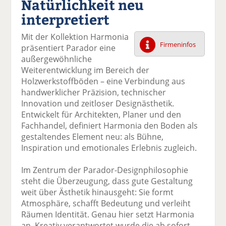
Natürlichkeit neu
k
k
k
k
k
interpretiert
el
el
el
el
el
a
t
a
p
D
Mit der Kollektion Harmonia
uf
wi
uf
er
ru
Firmeninfos
präsentiert Parador eine
F
tt
Li
E
ck
außergewöhnliche
ac
er
n
m
e
Weiterentwicklung im Bereich der
e
n
k
ai
n
Holzwerkstoffböden – eine Verbindung aus
b
e
l
handwerklicher Präzision, technischer
o
di
v
Innovation und zeitloser Designästhetik.
o
n
er
Entwickelt für Architekten, Planer und den
k
te
se
Fachhandel, definiert Harmonia den Boden als
te
il
n
gestaltendes Element neu: als Bühne,
il
e
d
Inspiration und emotionales Erlebnis zugleich.
e
n
e
n
n
Im Zentrum der Parador-Designphilosophie
steht die Überzeugung, dass gute Gestaltung
weit über Ästhetik hinausgeht: Sie formt
Atmosphäre, schafft Bedeutung und verleiht
Räumen Identität. Genau hier setzt Harmonia
an. Kreativ verantwortet wurde die ab sofort