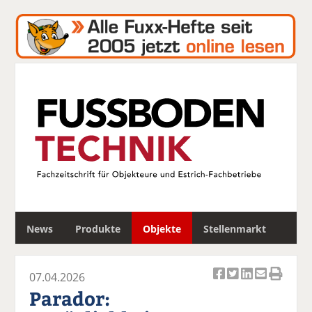
S
News
Produkte
Objekte
Stellenmarkt
u
c
h
07.04.2026
e
Ar
Ar
Ar
Ar
Ar
Parador:
ti
ti
ti
ti
ti