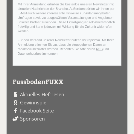
Mit Ihrer Anmeldung erhalten Sie kostenlos unseren Newsletter mit
aktuellen Nachrichten der Branche. Außerdem dürfen wir Ihnen per
E-Mail auch weitere interessante Hinweise zu Verlagsangeboten,
Umfragen sowie zu ausgewählten Veranstaltungen und Angeboten
unserer Partner zusenden. Diese Einwilligung ist selbstverständlich
freiwillig und kann jederzeit mit Wirkung für die Zukunft widerrufen
werden.
Für den Versand unserer Newsletter nutzen wir rapidmail. Mit Ihrer
Anmeldung stimmen Sie zu, dass die eingegebenen Daten an
rapidmail übermittelt werden. Beachten Sie bitte deren
AGB
und
Datenschutzbestimmungen
.
FussbodenFUXX
Aktuelles Heft lesen
Gewinnspiel
Facebook Seite
Sponsoren