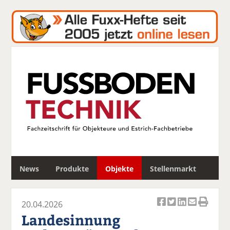
S
News
Produkte
Objekte
Stellenmarkt
u
c
h
20.04.2026
e
Ar
Ar
Ar
Ar
Ar
Landesinnung
ti
ti
ti
ti
ti