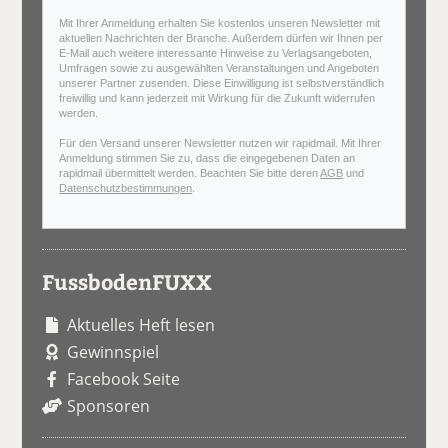
Mit Ihrer Anmeldung erhalten Sie kostenlos unseren Newsletter mit
aktuellen Nachrichten der Branche. Außerdem dürfen wir Ihnen per
E-Mail auch weitere interessante Hinweise zu Verlagsangeboten,
Umfragen sowie zu ausgewählten Veranstaltungen und Angeboten
unserer Partner zusenden. Diese Einwilligung ist selbstverständlich
freiwillig und kann jederzeit mit Wirkung für die Zukunft widerrufen
werden.
Für den Versand unserer Newsletter nutzen wir rapidmail. Mit Ihrer
Anmeldung stimmen Sie zu, dass die eingegebenen Daten an
rapidmail übermittelt werden. Beachten Sie bitte deren
AGB
und
Datenschutzbestimmungen
.
FussbodenFUXX
Aktuelles Heft lesen
Gewinnspiel
Facebook Seite
Sponsoren