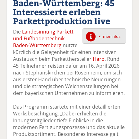
Baden-Württemberg: 45
k
k
k
k
k
Interessierte erleben
el
el
el
el
el
a
t
a
p
D
Parkettproduktion live
uf
wi
uf
er
ru
F
tt
Li
E
ck
Die
Landesinnung Parkett
ac
er
n
m
e
Firmeninfos
und Fußbodentechnik
e
n
k
ai
n
Baden-Württemberg
nutzte
b
e
l
kürzlich die Gelegenheit für einen intensiven
o
di
v
Austausch beim Parketthersteller
Haro
. Rund
o
n
er
45 Teilnehmer reisten dafür am 16. April 2026
k
te
se
nach Stephanskirchen bei Rosenheim, um sich
te
il
n
aus erster Hand über technische Neuerungen
il
e
d
und die strategischen Weichenstellungen bei
e
n
e
dem bayerischen Unternehmen zu informieren.
n
n
Das Programm startete mit einer detaillierten
Werksbesichtigung. „Dabei erhielten die
Innungsmitglieder tiefe Einblicke in die
modernen Fertigungsprozesse und das aktuelle
Produktsortiment. Besonderes Interesse galt