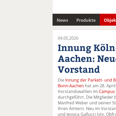
News
Produkte
Objek
04.05.2026
Innung Köln
Aachen: Neu
Vorstand
Die
Innung der Parkett- und 
Bonn-Aachen
hat am 28. April
Vorstandswahlen im
Campus 
durchgeführt. Die Mitglieder
Manfred Weber und seinen Ste
ihren Ämtern. Neu im Vorstan
und Jessica Gallucci (stv. Obf