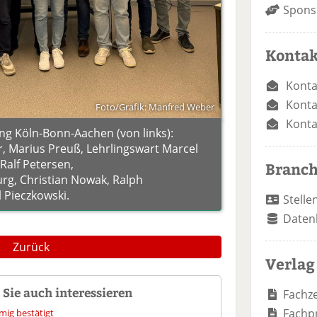
Spons
Kontak
Konta
Konta
Foto/Grafik: Manfred Weber
Konta
g Köln-Bonn-Aachen (von links):
 Marius Preuß, Lehrlingswart Marcel
Ralf Petersen,
Branc
urg, Christian Nowak, Ralph
 Pieczkowski.
Stelle
Daten
Zurück
Verlag
Sie auch interessieren
Fachze
Fachp
mig bestätigt