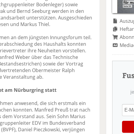
te
il
n
chgruppenleiter Bodenleger) sowie
il
e
d
wak und Bernd Seeburg werden in den
e
n
e
standsarbeit unterstützen. Ausgeschieden
n
n
Auszug
sen und Markus Thiel.
Heftar
Abon
men an dem jüngsten Innungsforum teil.
erabschiedung des Haushalts konnten
Media
rievertreter ihre Neuheiten vorstellen.
anfred Weber über das Technische
 Bestandsestrichen) sowie der Vortrag
llvertretenden Obermeister Ralph
Fu
e Veranstaltung ab.
et am Nürburgring statt
j
hmen anwesend, die sich erstmals ein
achen konnten. Manfred Preuß trat nach
s dem Vorstand aus. Sein Sohn Marius
chgruppenleiter EDV im Bundesverband
(BVPF), Daniel Pieczkowski, verjüngen