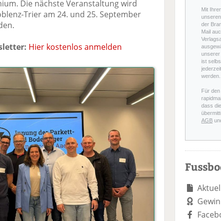
ium. Die nächste Veranstaltung wird
Mit Ihre
blenz-Trier am 24. und 25. September
unseren 
den.
der Bra
Mail auc
Verlags
letter:
Hier kostenlos anmelden
ausgewä
unserer 
ist selb
jederzei
werden.
Für den
rapidmai
dass di
übermitt
AGB
un
Fussb
Aktuel
Gewin
Faceb