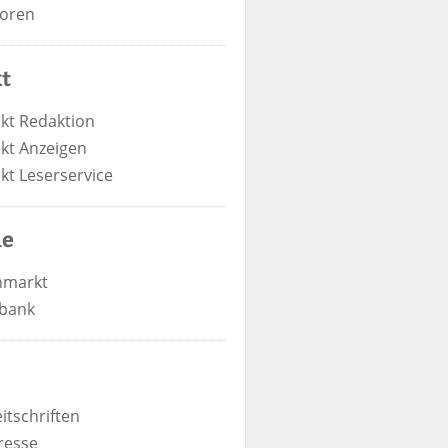
oren
t
kt Redaktion
kt Anzeigen
kt Leserservice
he
nmarkt
bank
itschriften
resse