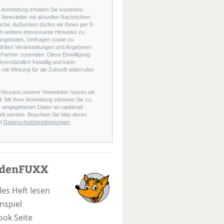
r Anmeldung erhalten Sie kostenlos
Newsletter mit aktuellen Nachrichten
nche. Außerdem dürfen wir Ihnen per E-
h weitere interessante Hinweise zu
angeboten, Umfragen sowie zu
hlten Veranstaltungen und Angeboten
Partner zusenden. Diese Einwilligung
stverständlich freiwillig und kann
t mit Wirkung für die Zukunft widerrufen
 Versand unserer Newsletter nutzen wir
l. Mit Ihrer Anmeldung stimmen Sie zu,
e eingegebenen Daten an rapidmail
elt werden. Beachten Sie bitte deren
d
Datenschutzbestimmungen
.
odenFUXX
les Heft lesen
nspiel
ook Seite