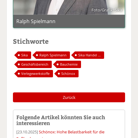
Foto/Grafik: Sika
Ralph Spielmann
Stichworte
Sika
Ralph Spielmann
Sika Handel ...
Geschäftsbereich
Bauchemie
Verlegewerkstoffe
Schönox
Zurück
Folgende Artikel könnten Sie auch
interessieren
[23.10.2025]
Schönox: Hohe Belastbarkeit für die