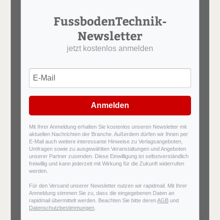
FussbodenTechnik-
Newsletter
jetzt kostenlos anmelden
Anmelden
Mit Ihrer Anmeldung erhalten Sie kostenlos unseren Newsletter mit
aktuellen Nachrichten der Branche. Außerdem dürfen wir Ihnen per
E-Mail auch weitere interessante Hinweise zu Verlagsangeboten,
Umfragen sowie zu ausgewählten Veranstaltungen und Angeboten
unserer Partner zusenden. Diese Einwilligung ist selbstverständlich
freiwillig und kann jederzeit mit Wirkung für die Zukunft widerrufen
werden.
Für den Versand unserer Newsletter nutzen wir rapidmail. Mit Ihrer
Anmeldung stimmen Sie zu, dass die eingegebenen Daten an
rapidmail übermittelt werden. Beachten Sie bitte deren
AGB
und
Datenschutzbestimmungen
.