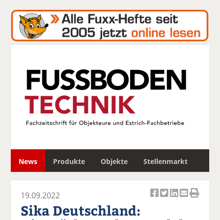
S
News
Produkte
Objekte
Stellenmarkt
u
c
h
19.09.2022
e
Ar
Ar
Ar
Ar
Ar
Sika Deutschland:
ti
ti
ti
ti
ti