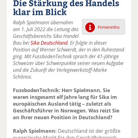
Die Stärkung des Handels
k
k
k
k
k
klar im Blick
el
el
el
el
el
a
t
a
p
D
Ralph Spielmann übernahm
uf
wi
uf
er
ru
Firmeninfos
am 1. Juli 2022 die Leitung des
F
tt
Li
E
ck
Geschäftsbereichs Sika Handel
ac
er
n
m
e
Bau bei
Sika Deutschland
. Er folgte in dieser
e
n
k
ai
n
Position auf Werner Schwerdt, der in den Ruhestand
b
e
l
ging. Mit FussbodenTechnik sprach der 41-jährige
o
di
v
Schweizer über Schwerpunkte seiner neuen Aufgabe
o
n
er
und die Zukunft der Verlegewerkstoff-Marke
k
te
se
Schönox.
te
il
n
il
e
d
FussbodenTechnik: Herr Spielmann, Sie
e
n
e
waren insgesamt elf Jahre lang für Sika im
n
n
europäischen Ausland tätig – zuletzt als
Geschäftsführer in Norwegen. Was reizt Sie
an Ihrer neuen Position in Deutschland?
Ralph Spielmann:
Deutschland ist der größte
europäische Markt für den Geschäftsbereich