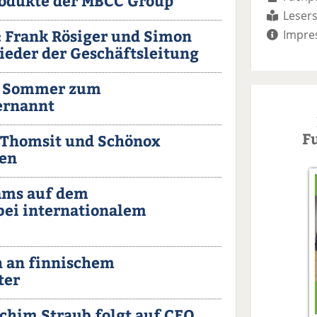
rodukte der MBCC Group
Lesers
 Frank Rösiger und Simon
Impre
ieder der Geschäftsleitung
er Sommer zum
ernannt
F
, Thomsit und Schönox
en
ams auf dem
bei internationalem
h an finnischem
ter
chim Straub folgt auf CEO