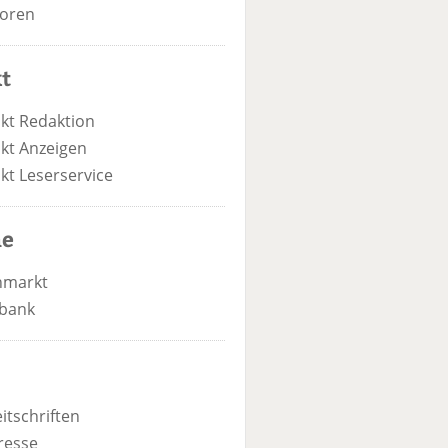
oren
t
kt Redaktion
kt Anzeigen
kt Leserservice
he
nmarkt
bank
itschriften
resse