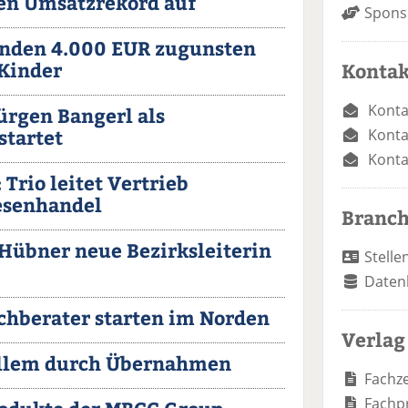
ten Umsatzrekord auf
Spons
enden 4.000 EUR zugunsten
Kinder
Kontak
Konta
ürgen Bangerl als
startet
Konta
Konta
Trio leitet Vertrieb
iesenhandel
Branc
 Hübner neue Bezirksleiterin
Stelle
Daten
chberater starten im Norden
Verlag
allem durch Übernahmen
Fachze
Fachp