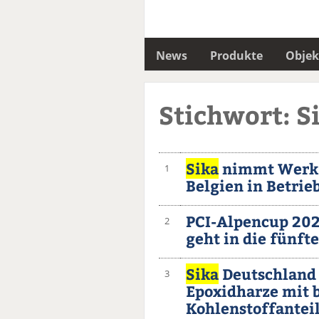
News
Produkte
Objek
Stichwort: S
Sika
nimmt Werk f
1
Belgien in Betrie
PCI-Alpencup 202
2
geht in die fünft
Sika
Deutschland 
3
Epoxidharze mit 
Kohlenstoffantei