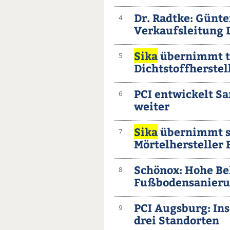
Dr. Radtke: Günt
4
Verkaufsleitung
Sika
übernimmt t
5
Dichtstoffherstel
PCI entwickelt 
6
weiter
Sika
übernimmt s
7
Mörtelhersteller 
Schönox: Hohe Bel
8
Fußbodensanier
PCI Augsburg: Ins
9
drei Standorten