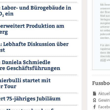
Mit Ihre
 Labor- und Bürogebäude in
unseren 
O
ein
der Bra
2
Mail auc
Verlags
ausgewä
erweitert Produktion am
unserer 
erg
ist selb
jederzei
werden.
 Lebhafte Diskussion über
Für den
st
rapidmai
dass di
übermitt
 Daniela Schmiedle
AGB
un
re Geschäftsführungen
ierbulli startet mit
Fussb
r Tour
Aktuel
rt 75-jähriges Jubiläum
Gewin
Faceb