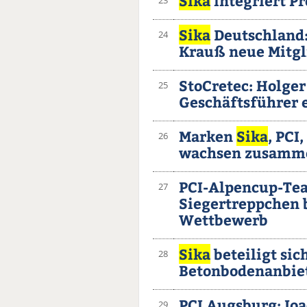
Sika
integriert P
23
Sika
Deutschland:
24
Krauß neue Mitgl
StoCretec: Holg
25
Geschäftsführer 
Marken
Sika
, PCI
26
wachsen zusamm
PCI-Alpencup-Te
27
Siegertreppchen 
Wettbewerb
Sika
beteiligt sic
28
Betonbodenanbie
PCI Augsburg: Joa
29