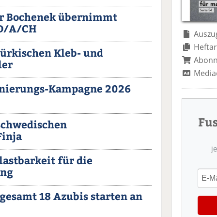
er Bochenek übernimmt
 D/A/CH
Auszug
Heftar
ürkischen Kleb- und
Abon
ler
Media
Sanierungs-Kampagne 2026
Fu
chwedischen
Finja
j
astbarkeit für die
ung
gesamt 18 Azubis starten an