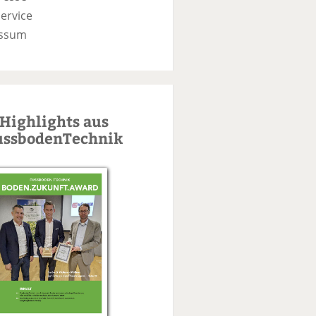
ervice
ssum
Highlights aus
ussbodenTechnik