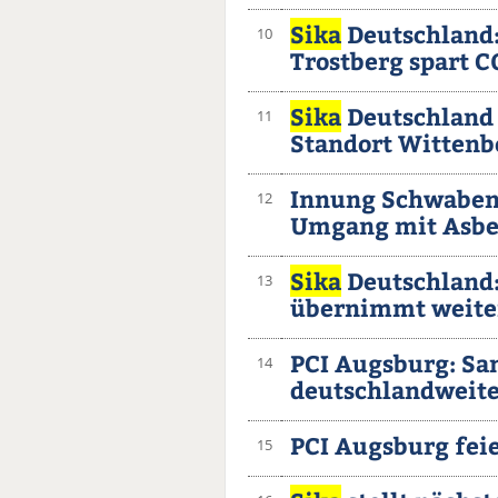
Sika
Deutschland:
10
Trostberg spart C
Sika
Deutschland 
11
Standort Wittenb
Innung Schwaben:
12
Umgang mit Asbe
Sika
Deutschland:
13
übernimmt weite
PCI Augsburg: San
14
deutschlandweite
PCI Augsburg feie
15