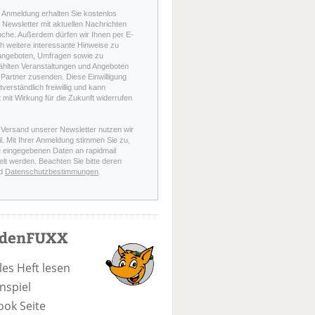
r Anmeldung erhalten Sie kostenlos
Newsletter mit aktuellen Nachrichten
nche. Außerdem dürfen wir Ihnen per E-
h weitere interessante Hinweise zu
angeboten, Umfragen sowie zu
hlten Veranstaltungen und Angeboten
Partner zusenden. Diese Einwilligung
stverständlich freiwillig und kann
t mit Wirkung für die Zukunft widerrufen
 Versand unserer Newsletter nutzen wir
l. Mit Ihrer Anmeldung stimmen Sie zu,
e eingegebenen Daten an rapidmail
elt werden. Beachten Sie bitte deren
d
Datenschutzbestimmungen
.
odenFUXX
les Heft lesen
nspiel
ook Seite