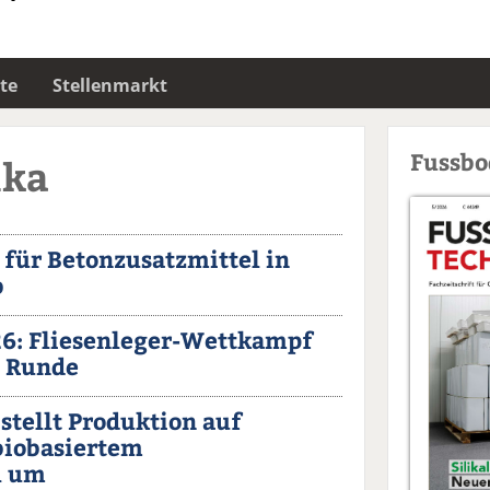
te
Stellenmarkt
Fussb
ika
ür Betonzusatzmittel in
b
6: Fliesenleger-Wettkampf
e Runde
stellt Produktion auf
biobasiertem
l um