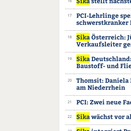
Sika
stellt nächs
16
PCI-Lehrlinge sp
17
schwerstkranker 
Sika
Österreich: J
18
Verkaufsleiter ge
Sika
Deutschland: 
19
Baustoff- und Fl
Thomsit: Daniela
20
am Niederrhein
PCI: Zwei neue Fa
21
Sika
wächst vor 
22