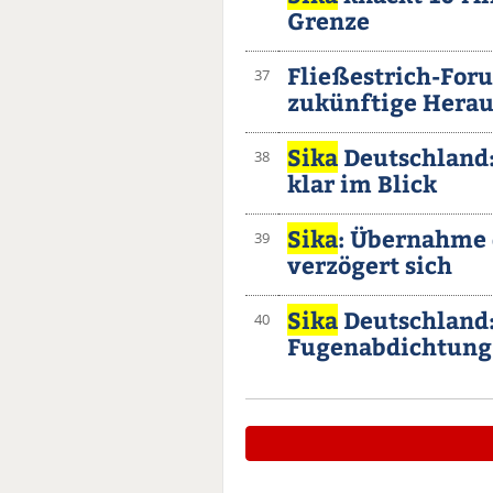
Grenze
Fließestrich-For
37
zukünftige Hera
Sika
Deutschland:
38
klar im Blick
Sika
: Übernahme
39
verzögert sich
Sika
Deutschland:
40
Fugenabdichtung 