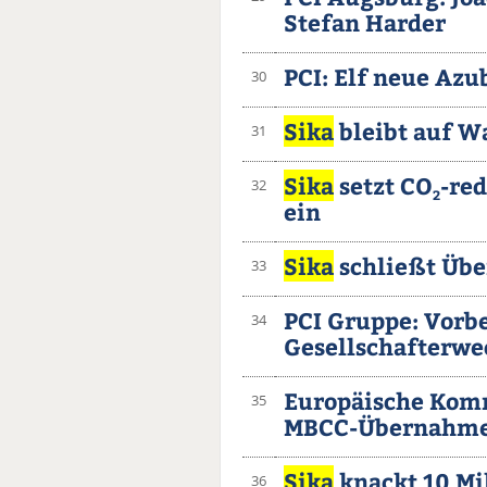
Stefan Harder
PCI: Elf neue Azu
30
Sika
bleibt auf 
31
Sika
setzt CO
-re
32
2
ein
Sika
schließt Üb
33
PCI Gruppe: Vorb
34
Gesellschafterwe
Europäische Komm
35
MBCC-Übernahme
Sika
knackt 10 Mi
36