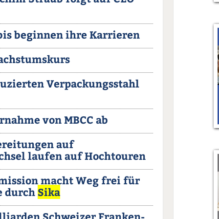
bis beginnen ihre Karrieren
Wachstumskurs
duzierten Verpackungsstahl
ernahme von MBCC ab
ereitungen auf
chsel laufen auf Hochtouren
ission macht Weg frei für
 durch
Sika
lliarden Schweizer Franken-