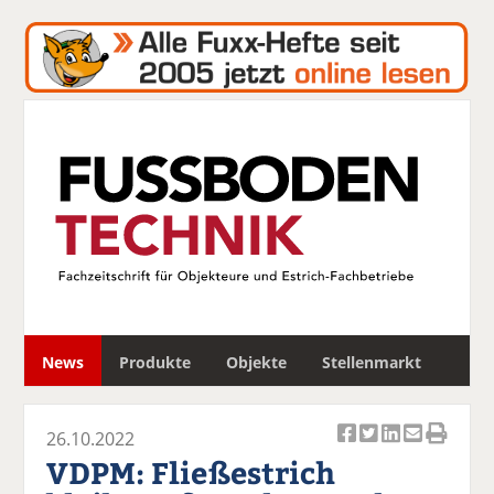
S
News
Produkte
Objekte
Stellenmarkt
u
c
h
26.10.2022
e
Ar
Ar
Ar
Ar
Ar
VDPM: Fließestrich
ti
ti
ti
ti
ti