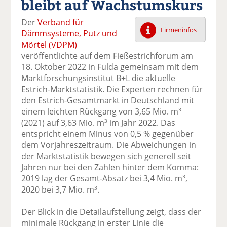
bleibt auf Wachstumskurs
k
k
k
k
k
el
el
el
el
el
Der
Verband für
a
t
a
p
D
Firmeninfos
Dämmsysteme, Putz und
uf
wi
uf
er
ru
Mörtel (VDPM)
F
tt
Li
E
ck
veröffentlichte auf dem Fießestrichforum am
ac
er
n
m
e
18. Oktober 2022 in Fulda gemeinsam mit dem
e
n
k
ai
n
Marktforschungsinstitut B+L die aktuelle
b
e
l
Estrich-Marktstatistik. Die Experten rechnen für
o
di
v
den Estrich-Gesamtmarkt in Deutschland mit
o
n
er
einem leichten Rückgang von 3,65 Mio. m
3
k
te
se
(2021) auf 3,63 Mio. m
im Jahr 2022. Das
3
te
il
n
entspricht einem Minus von 0,5 % gegenüber
il
e
d
dem Vorjahreszeitraum. Die Abweichungen in
e
n
e
der Marktstatistik bewegen sich generell seit
n
n
Jahren nur bei den Zahlen hinter dem Komma:
2019 lag der Gesamt-Absatz bei 3,4 Mio. m
,
3
2020 bei 3,7 Mio. m
.
3
Der Blick in die Detailaufstellung zeigt, dass der
minimale Rückgang in erster Linie die