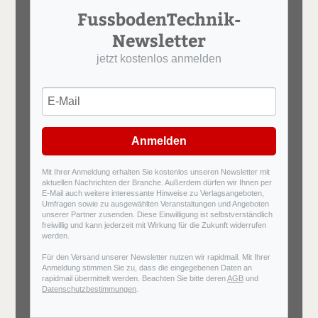
FussbodenTechnik-
Newsletter
jetzt kostenlos anmelden
Anmelden
Mit Ihrer Anmeldung erhalten Sie kostenlos unseren Newsletter mit
aktuellen Nachrichten der Branche. Außerdem dürfen wir Ihnen per
E-Mail auch weitere interessante Hinweise zu Verlagsangeboten,
Umfragen sowie zu ausgewählten Veranstaltungen und Angeboten
unserer Partner zusenden. Diese Einwilligung ist selbstverständlich
freiwillig und kann jederzeit mit Wirkung für die Zukunft widerrufen
werden.
Für den Versand unserer Newsletter nutzen wir rapidmail. Mit Ihrer
Anmeldung stimmen Sie zu, dass die eingegebenen Daten an
rapidmail übermittelt werden. Beachten Sie bitte deren
AGB
und
Datenschutzbestimmungen
.