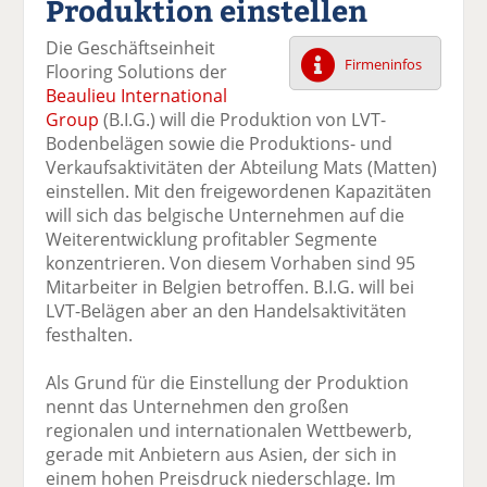
Produktion einstellen
k
k
k
k
k
el
el
el
el
el
Die Geschäftseinheit
a
t
a
p
D
Firmeninfos
Flooring Solutions der
uf
wi
uf
er
ru
Beaulieu International
F
tt
Li
E
ck
Group
(B.I.G.) will die Produktion von LVT-
ac
er
n
m
e
Bodenbelägen sowie die Produktions- und
e
n
k
ai
n
Verkaufsaktivitäten der Abteilung Mats (Matten)
b
e
l
einstellen. Mit den freigewordenen Kapazitäten
o
di
v
will sich das belgische Unternehmen auf die
o
n
er
Weiterentwicklung profitabler Segmente
k
te
se
konzentrieren. Von diesem Vorhaben sind 95
te
il
n
Mitarbeiter in Belgien betroffen. B.I.G. will bei
il
e
d
LVT-Belägen aber an den Handelsaktivitäten
e
n
e
festhalten.
n
n
Als Grund für die Einstellung der Produktion
nennt das Unternehmen den großen
regionalen und internationalen Wettbewerb,
gerade mit Anbietern aus Asien, der sich in
einem hohen Preisdruck niederschlage. Im