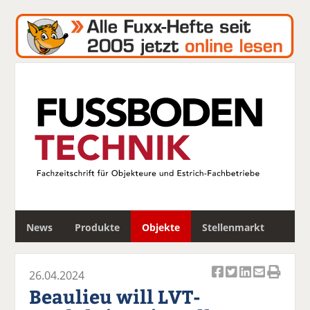
S
News
Produkte
Objekte
Stellenmarkt
u
c
h
26.04.2024
e
Ar
Ar
Ar
Ar
Ar
Beaulieu will LVT-
ti
ti
ti
ti
ti