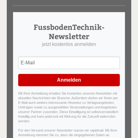
FussbodenTechnik-
Newsletter
jetzt kostenlos anmelden
Anmelden
Mit Ihrer Anmeldung erhalten Sie kostenlos unseren Newsletter mit
aktuellen Nachrichten der Branche. Außerdem dürfen wir Ihnen per
E-Mail auch weitere interessante Hinweise zu Verlagsangeboten,
Umfragen sowie zu ausgewählten Veranstaltungen und Angeboten
unserer Partner zusenden. Diese Einwilligung ist selbstverständlich
freiwillig und kann jederzeit mit Wirkung für die Zukunft widerrufen
werden.
Für den Versand unserer Newsletter nutzen wir rapidmail. Mit Ihrer
Anmeldung stimmen Sie zu, dass die eingegebenen Daten an