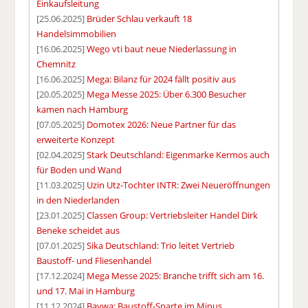
Einkaufsleitung
[25.06.2025]
Brüder Schlau verkauft 18
Handelsimmobilien
[16.06.2025]
Wego vti baut neue Niederlassung in
Chemnitz
[16.06.2025]
Mega: Bilanz für 2024 fällt positiv aus
[20.05.2025]
Mega Messe 2025: Über 6.300 Besucher
kamen nach Hamburg
[07.05.2025]
Domotex 2026: Neue Partner für das
erweiterte Konzept
[02.04.2025]
Stark Deutschland: Eigenmarke Kermos auch
für Boden und Wand
[11.03.2025]
Uzin Utz-Tochter INTR: Zwei Neueröffnungen
in den Niederlanden
[23.01.2025]
Classen Group: Vertriebsleiter Handel Dirk
Beneke scheidet aus
[07.01.2025]
Sika Deutschland: Trio leitet Vertrieb
Baustoff- und Fliesenhandel
[17.12.2024]
Mega Messe 2025: Branche trifft sich am 16.
und 17. Mai in Hamburg
[11.12.2024]
Baywa: Baustoff-Sparte im Minus