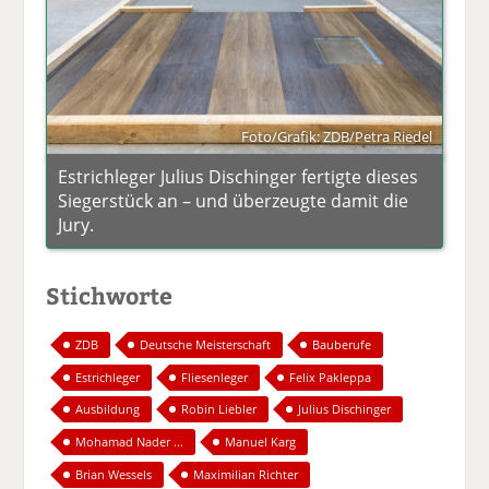
Foto/Grafik: ZDB/Petra Riedel
Estrichleger Julius Dischinger fertigte dieses
Siegerstück an – und überzeugte damit die
Jury.
Stichworte
ZDB
Deutsche Meisterschaft
Bauberufe
Estrichleger
Fliesenleger
Felix Pakleppa
Ausbildung
Robin Liebler
Julius Dischinger
Mohamad Nader ...
Manuel Karg
Brian Wessels
Maximilian Richter