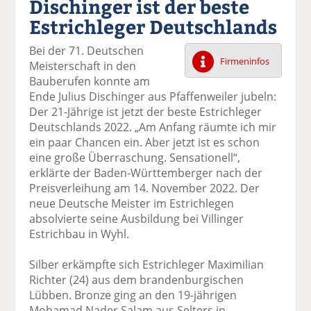
Dischinger ist der beste
k
k
k
k
k
Estrichleger Deutschlands
el
el
el
el
el
a
t
a
p
D
Bei der 71. Deutschen
uf
wi
uf
er
ru
Firmeninfos
Meisterschaft in den
F
tt
Li
E
ck
Bauberufen konnte am
ac
er
n
m
e
Ende Julius Dischinger aus Pfaffenweiler jubeln:
e
n
k
ai
n
Der 21-Jährige ist jetzt der beste Estrichleger
b
e
l
Deutschlands 2022. „Am Anfang räumte ich mir
o
di
v
ein paar Chancen ein. Aber jetzt ist es schon
o
n
er
eine große Überraschung. Sensationell“,
k
te
se
erklärte der Baden-Württemberger nach der
te
il
n
Preisverleihung am 14. November 2022. Der
il
e
d
neue Deutsche Meister im Estrichlegen
e
n
e
absolvierte seine Ausbildung bei Villinger
n
n
Estrichbau in Wyhl.
Silber erkämpfte sich Estrichleger Maximilian
Richter (24) aus dem brandenburgischen
Lübben. Bronze ging an den 19-jährigen
Mohamad Nader Salam aus Selters in