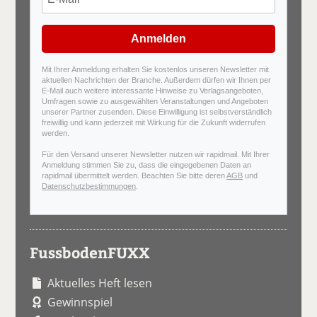
Anmelden
Mit Ihrer Anmeldung erhalten Sie kostenlos unseren Newsletter mit
aktuellen Nachrichten der Branche. Außerdem dürfen wir Ihnen per
E-Mail auch weitere interessante Hinweise zu Verlagsangeboten,
Umfragen sowie zu ausgewählten Veranstaltungen und Angeboten
unserer Partner zusenden. Diese Einwilligung ist selbstverständlich
freiwillig und kann jederzeit mit Wirkung für die Zukunft widerrufen
werden.
Für den Versand unserer Newsletter nutzen wir rapidmail. Mit Ihrer
Anmeldung stimmen Sie zu, dass die eingegebenen Daten an
rapidmail übermittelt werden. Beachten Sie bitte deren
AGB
und
Datenschutzbestimmungen
.
FussbodenFUXX
Aktuelles Heft lesen
Gewinnspiel