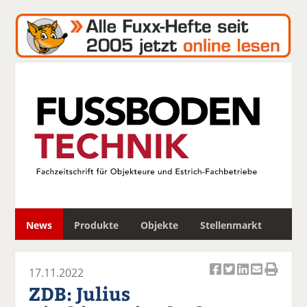
S
News
Produkte
Objekte
Stellenmarkt
u
c
h
17.11.2022
e
Ar
Ar
Ar
Ar
Ar
ZDB: Julius
ti
ti
ti
ti
ti