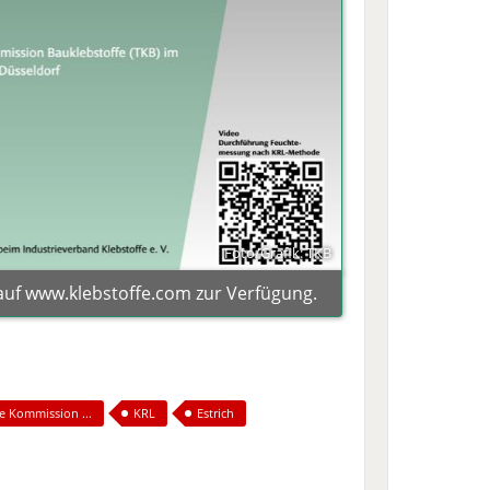
Foto/Grafik: TKB
auf www.klebstoffe.com zur Verfügung.
e Kommission ...
KRL
Estrich