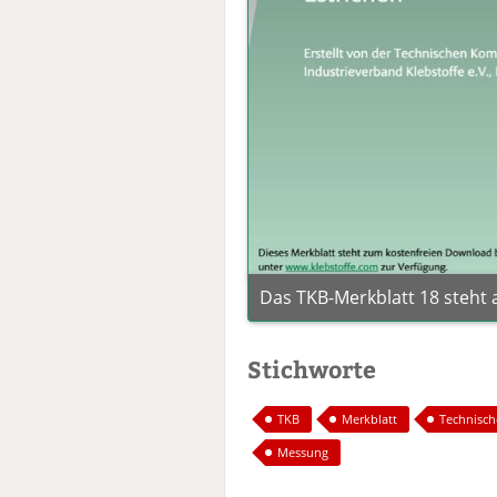
Das TKB-Merkblatt 18 steht 
Stichworte
TKB
Merkblatt
Technisch
Messung