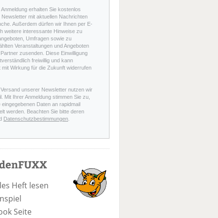
r Anmeldung erhalten Sie kostenlos
Newsletter mit aktuellen Nachrichten
nche. Außerdem dürfen wir Ihnen per E-
h weitere interessante Hinweise zu
angeboten, Umfragen sowie zu
hlten Veranstaltungen und Angeboten
Partner zusenden. Diese Einwilligung
stverständlich freiwillig und kann
t mit Wirkung für die Zukunft widerrufen
 Versand unserer Newsletter nutzen wir
l. Mit Ihrer Anmeldung stimmen Sie zu,
e eingegebenen Daten an rapidmail
elt werden. Beachten Sie bitte deren
d
Datenschutzbestimmungen
.
odenFUXX
les Heft lesen
nspiel
ook Seite