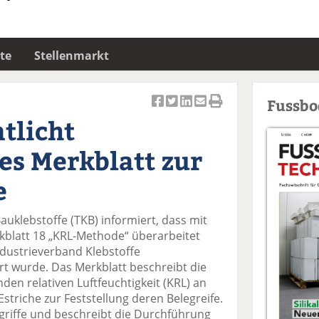
te
Stellenmarkt
Fussb
Ar
Ar
Ar
Ar
Ar
tlicht
ti
ti
ti
ti
ti
k
k
k
k
k
es Merkblatt zur
el
el
el
el
el
a
t
a
p
D
e
uf
wi
uf
er
ru
F
tt
Li
E
ck
uklebstoffe (TKB) informiert, dass mit
ac
er
n
m
e
blatt 18 „KRL-Methode“ überarbeitet
e
n
k
ai
n
dustrieverband Klebstoffe
b
e
l
ert wurde. Das Merkblatt beschreibt die
o
di
v
en relativen Luftfeuchtigkeit (KRL) an
o
n
er
triche zur Feststellung deren Belegreife.
k
te
se
egriffe und beschreibt die Durchführung