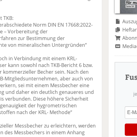
te
il
n
il
e
d
e
n
e
t TKB:
n
n
Auszug
verabschiedete Norm DIN EN 17668:2022-
Heftar
ge – Vorbereitung der
Abon
rfahren zur Bestimmung der
hte von mineralischen Untergründen“
Media
och in Verbindung mit einem KRL-
er kann sowohl nach TKB-Bericht 6 bzw.
er kommerzieller Becher sein. Nach den
Fu
KB-Mitgliedsunternehmen, aber auch von
rkern, sei mit einem Messbecher eine
ng und daher ein deutlich genaueres und
j
is verbunden. Diese höhere Sicherheit
sgenauigkeit der hygrometrischen
toffen nach der KRL- Methode“
ieller Messbecher zu erleichtern, werden
ten des Messbechers in einem Anhang