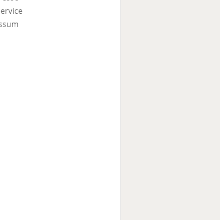
ervice
ssum