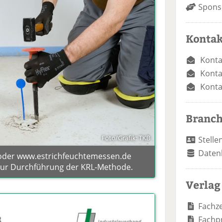
Spons
Kontak
Konta
Konta
Konta
Branc
Foto/Grafik: TKB
Stelle
Daten
oder www.estrichfeuchtemessen.de
 zur Durchführung der KRL-Methode.
Verlag
Fachze
Fachp