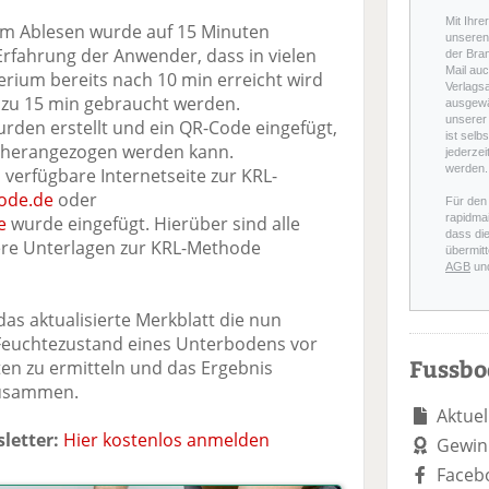
Mit Ihre
zum Ablesen wurde auf 15 Minuten
unseren 
e Erfahrung der Anwender, dass in vielen
der Bra
Mail auc
terium bereits nach 10 min erreicht wird
Verlags
s zu 15 min gebraucht werden.
ausgewä
unserer 
rden erstellt und ein QR-Code eingefügt,
ist selb
t herangezogen werden kann.
jederzei
werden.
 verfügbare Internetseite zur KRL-
ode.de
oder
Für den
rapidmai
e
wurde eingefügt. Hierüber sind alle
dass di
re Unterlagen zur KRL-Methode
übermitt
AGB
un
as aktualisierte Merkblatt die nun
Feuchtezustand eines Unterbodens vor
Fussb
ten zu ermitteln und das Ergebnis
zusammen.
Aktuel
letter:
Hier kostenlos anmelden
Gewin
Faceb