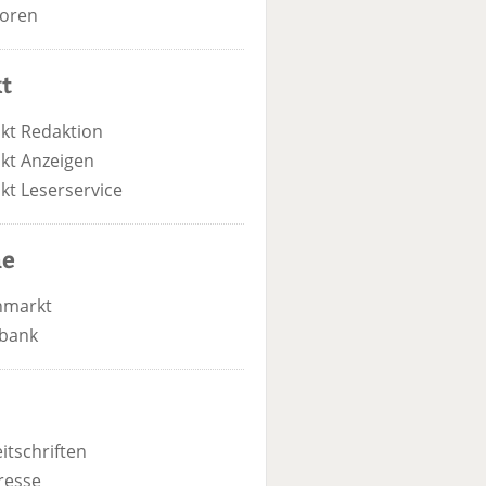
oren
t
kt Redaktion
kt Anzeigen
kt Leserservice
he
nmarkt
bank
itschriften
resse