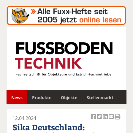
S
News
Produkte
Objekte
Stellenmarkt
u
c
h
12.04.2024
e
Ar
Ar
Ar
Ar
Ar
Sika Deutschland:
ti
ti
ti
ti
ti