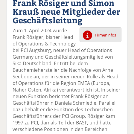
Frank Rösiger und Simon
k
k
k
k
k
Krauß neue Mitglieder der
el
el
el
el
el
a
t
a
p
D
Geschäftsleitung
uf
wi
uf
er
ru
F
tt
Li
E
ck
Zum 1. April 2024 wurde
ac
er
n
m
e
Firmeninfos
Frank Rösiger, bisher Head
e
n
k
ai
n
of Operations & Technology
b
e
l
bei PCI Augsburg, neuer Head of Operations
o
di
v
Germany und Geschäftsleitungsmitglied von
o
n
er
Sika Deutschland. Er tritt bei dem
k
te
se
Bauchemiehersteller die Nachfolge von Arne
te
il
n
Seebode an, der in seiner neuen Rolle als Head
il
e
d
of Operations für die Region EMEA (Europa,
e
n
e
Naher Osten, Afrika) verantwortlich ist. In seiner
n
n
neuen Funktion berichtet Frank Rösiger an
Geschäftsführerin Daniela Schmiedle. Parallel
dazu behält er die Funktion des Technischen
Geschäftsführers der PCI Group. Rösiger kam
1997 zu PCI, damals Teil der BASF, und hatte
verschiedene Positionen in den Bereichen