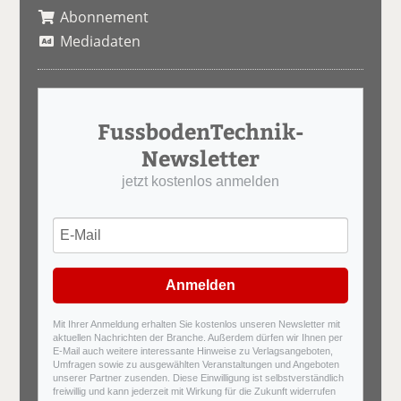
Abonnement
Mediadaten
FussbodenTechnik-
Newsletter
jetzt kostenlos anmelden
Anmelden
Mit Ihrer Anmeldung erhalten Sie kostenlos unseren Newsletter mit
aktuellen Nachrichten der Branche. Außerdem dürfen wir Ihnen per
E-Mail auch weitere interessante Hinweise zu Verlagsangeboten,
Umfragen sowie zu ausgewählten Veranstaltungen und Angeboten
unserer Partner zusenden. Diese Einwilligung ist selbstverständlich
freiwillig und kann jederzeit mit Wirkung für die Zukunft widerrufen