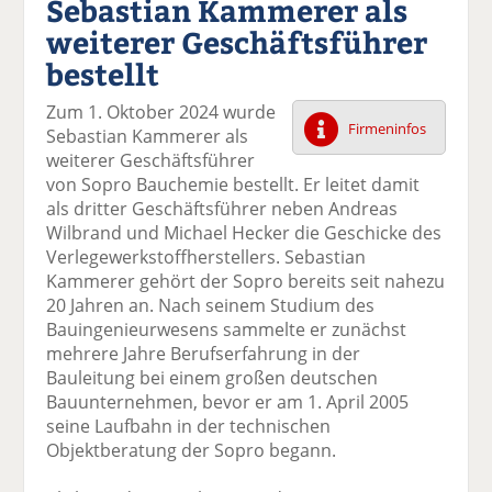
Sebastian Kammerer als
k
k
k
k
k
weiterer Geschäftsführer
el
el
el
el
el
a
t
a
p
D
bestellt
uf
wi
uf
er
ru
F
tt
Li
E
ck
Zum 1. Oktober 2024 wurde
ac
er
n
m
e
Firmeninfos
Sebastian Kammerer als
e
n
k
ai
n
weiterer Geschäftsführer
b
e
l
von Sopro Bauchemie bestellt. Er leitet damit
o
di
v
als dritter Geschäftsführer neben Andreas
o
n
er
Wilbrand und Michael Hecker die Geschicke des
k
te
se
Verlegewerkstoffherstellers. Sebastian
te
il
n
Kammerer gehört der Sopro bereits seit nahezu
il
e
d
20 Jahren an. Nach seinem Studium des
e
n
e
Bauingenieurwesens sammelte er zunächst
n
n
mehrere Jahre Berufserfahrung in der
Bauleitung bei einem großen deutschen
Bauunternehmen, bevor er am 1. April 2005
seine Laufbahn in der technischen
Objektberatung der Sopro begann.