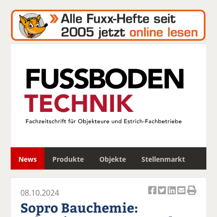
S
News
Produkte
Objekte
Stellenmarkt
u
c
h
08.10.2024
e
Ar
Ar
Ar
Ar
Ar
Sopro Bauchemie:
ti
ti
ti
ti
ti