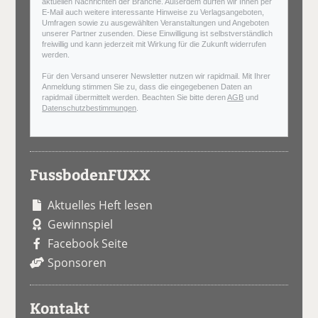
aktuellen Nachrichten der Branche. Außerdem dürfen wir Ihnen per
E-Mail auch weitere interessante Hinweise zu Verlagsangeboten,
Umfragen sowie zu ausgewählten Veranstaltungen und Angeboten
unserer Partner zusenden. Diese Einwilligung ist selbstverständlich
freiwillig und kann jederzeit mit Wirkung für die Zukunft widerrufen
werden.
Für den Versand unserer Newsletter nutzen wir rapidmail. Mit Ihrer
Anmeldung stimmen Sie zu, dass die eingegebenen Daten an
rapidmail übermittelt werden. Beachten Sie bitte deren
AGB
und
Datenschutzbestimmungen
.
FussbodenFUXX
Aktuelles Heft lesen
Gewinnspiel
Facebook Seite
Sponsoren
Kontakt