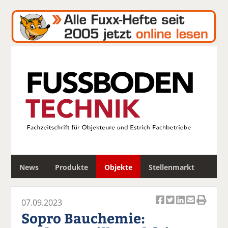
S
News
Produkte
Objekte
Stellenmarkt
u
c
h
07.09.2023
e
Ar
Ar
Ar
Ar
Ar
Sopro Bauchemie:
ti
ti
ti
ti
ti