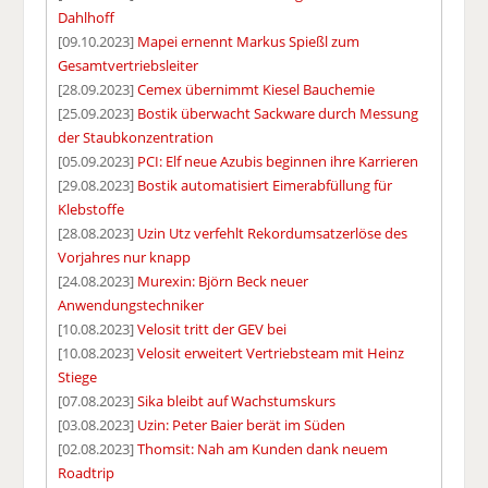
Dahlhoff
[09.10.2023]
Mapei ernennt Markus Spießl zum
Gesamtvertriebsleiter
[28.09.2023]
Cemex übernimmt Kiesel Bauchemie
[25.09.2023]
Bostik überwacht Sackware durch Messung
der Staubkonzentration
[05.09.2023]
PCI: Elf neue Azubis beginnen ihre Karrieren
[29.08.2023]
Bostik automatisiert Eimerabfüllung für
Klebstoffe
[28.08.2023]
Uzin Utz verfehlt Rekordumsatzerlöse des
Vorjahres nur knapp
[24.08.2023]
Murexin: Björn Beck neuer
Anwendungstechniker
[10.08.2023]
Velosit tritt der GEV bei
[10.08.2023]
Velosit erweitert Vertriebsteam mit Heinz
Stiege
[07.08.2023]
Sika bleibt auf Wachstumskurs
[03.08.2023]
Uzin: Peter Baier berät im Süden
[02.08.2023]
Thomsit: Nah am Kunden dank neuem
Roadtrip