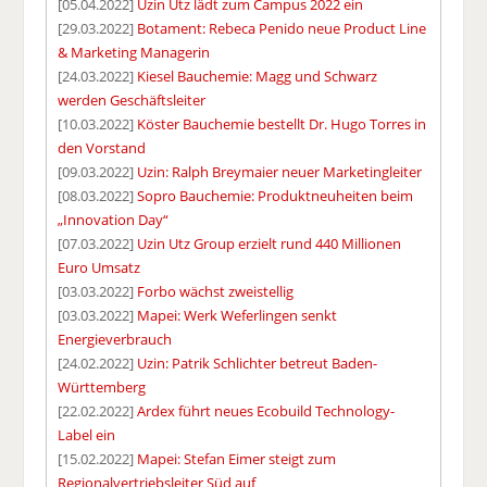
[05.04.2022]
Uzin Utz lädt zum Campus 2022 ein
[29.03.2022]
Botament: Rebeca Penido neue Product Line
& Marketing Managerin
[24.03.2022]
Kiesel Bauchemie: Magg und Schwarz
werden Geschäftsleiter
[10.03.2022]
Köster Bauchemie bestellt Dr. Hugo Torres in
den Vorstand
[09.03.2022]
Uzin: Ralph Breymaier neuer Marketingleiter
[08.03.2022]
Sopro Bauchemie: Produktneuheiten beim
„Innovation Day“
[07.03.2022]
Uzin Utz Group erzielt rund 440 Millionen
Euro Umsatz
[03.03.2022]
Forbo wächst zweistellig
[03.03.2022]
Mapei: Werk Weferlingen senkt
Energieverbrauch
[24.02.2022]
Uzin: Patrik Schlichter betreut Baden-
Württemberg
[22.02.2022]
Ardex führt neues Ecobuild Technology-
Label ein
[15.02.2022]
Mapei: Stefan Eimer steigt zum
Regionalvertriebsleiter Süd auf