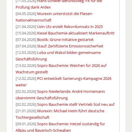
[11.05.2026]
Hans-Schwier-Berufskolleg: Fit für die
Prüfung dank Ardex
[04.05.2026]
Murexin unterstützt die Fliesen-
Nationalmannschaft
[21.04.2026]
Uzin Utz erzielt Rekordumsatz in 2025
[15.04.2026]
Kiesel Bauchemie aktualisiert Markenauftritt
[07.04.2026]
Bostik: Grüne Initiative gestartet
[07.04.2026]
Stauf: Zertifizierte Emissionssicherheit
[12.03.2026]
Loba und Wakol bilden gemeinsame
Geschäftsführung
[13.02.2026]
Sopro Bauchemie: Weichen für 2026 auf
Wachstum gestellt
[12.02.2026]
PCI entwickelt Sanierungs-Kampagne 2026
weiter
[02.02.2026]
Sopro Niederlande: André Hornemann
übernimmt Geschäftsführung
[02.02.2026]
Sopro Bauchemie stellt Vertrieb Süd neu auf
[21.01.2026]
Murexin: Michael Heim führt deutsche
Tochtergesellschaft
[09.01.2026]
Sopro Bauchemie: Hetzel zuständig für
Allgäu und Bayerisch-Schwaben