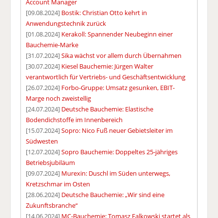
Account Manager
[09.08.2024]
Bostik: Christian Otto kehrt in
Anwendungstechnik zurück
[01.08.2024]
Kerakoll: Spannender Neubeginn einer
Bauchemie-Marke
[31.07.2024]
Sika wächst vor allem durch Übernahmen
[30.07.2024]
Kiesel Bauchemie: Jürgen Walter
verantwortlich für Vertriebs- und Geschäftsentwicklung
[26.07.2024]
Forbo-Gruppe: Umsatz gesunken, EBIT-
Marge noch zweistellig
[24.07.2024]
Deutsche Bauchemie: Elastische
Bodendichstoffe im Innenbereich
[15.07.2024]
Sopro: Nico Fuß neuer Gebietsleiter im
Südwesten
[12.07.2024]
Sopro Bauchemie: Doppeltes 25-jähriges
Betriebsjubiläum
[09.07.2024]
Murexin: Duschl im Süden unterwegs,
Kretzschmar im Osten
[28.06.2024]
Deutsche Bauchemie: „Wir sind eine
Zukunftsbranche“
[14.06.2024]
MC-Bauchemie: Tomasz Falkowski startet als