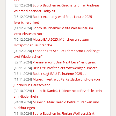
[20.12.2024]
Sopro Bauchemie: Geschäftsführer Andreas
Wilbrand beendet Tätigkeit
[16.12.2024]
Bostik Academy wird Ende Januar 2025
feierlich eröffnet
[11.12.2024]
Sopro Bauchemie: Malte Wessel neu im
Vertriebsteam Nord
[10.12.2024]
Messe BAU 2025: München wird zum
Hotspot der Baubranche
[09.12.2024]
Theodor-Litt-Schule: Lehrer Arno Hackl sagt
„Auf Wiedersehen“
[22.11.2024]
Premiere von „Uzin Next Level“ erfolgreich
[18.11.2024]
Uzin Utz: Profitabler trotz weniger Umsatz
[18.11.2024]
Bostik sagt BAU-Teilnahme 2025 ab
[11.11.2024]
Murexin vertreibt Parkettlacke und -öle von
Junckers in Deutschland
[30.10.2024]
Thomsit: Daniela Hübner neue Bezirksleiterin
am Niederrhein
[24.10.2024]
Murexin: Maik Ziezold betreut Franken und
Südthüringen
[11.10.2024]
Sopro Bauchemie: Florian Wolf verstärkt