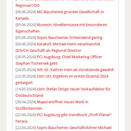
Regional COO
[06.06.2024]
MC-Bauchemie gründet Gesellschaft in
Kanada
[05.06.2024]
Murexin: Nivelliermasse mit besonderen
Eigenschaften
[05.06.2024]
Sopro Bauchemie: Schwindend gering
[04.06.2024]
Kerakoll: Michael Heim verantwortet
D/A/CH-Geschäft als Regional Director
[28.05.2024]
PCI Augsburg: Chief Marketing Officer
Stephan Tschernek geht
[24.05.2024]
IVK: Dr. Kathrin Hein als Vorsitzende gewählt
[23.05.2024]
Uzin Utz: Ergebnis im ersten Quartal 2024
gesteigert
[14.05.2024]
Uzin: Stefan Dröge neuer Verkaufsleiter für
Ostdeutschland
[30.04.2024]
Mapei eröffnet neues Werk in
Großbritannien
[22.04.2024]
PCI Augsburg gibt Handbuch „Profi-Planer“
heraus
[22.04.2024]
Sopro Bauchemie: Geschäftsführer Michael