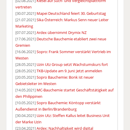
[02.08.2021]
Kiesel auf Such- und Vergleichsplattform
vertreten
[30.07.2021]
Mapei Deutschland feiert 30. Geburtstag
[21.07.2021]
Sika Österreich: Markus Senn neuer Leiter
Marketing
[07.07.2021]
Ardex übernimmt Drymix NZ
[17.06.2021]
Deutsche Bauchemie etabliert zwei neue
Gremien
[16.06.2021]
Sopro: Frank Sommer verstärkt Vertrieb im
Westen
[28.05.2021]
Uzin Utz Group setzt Wachstumskurs fort
[28.05.2021]
TKB-Update am 9. Juni: Jetzt anmelden
[20.05.2021]
Sopro Bauchemie: Bonk ist neuer
Gebietsleiter im Westen
[14.05.2021]
MC-Bauchemie startet Geschäftstätigkeit auf
den Philippinen
[10.05.2021]
Sopro Bauchemie: Köntopp verstärkt
Außendienst in Berlin/Brandenburg
[30.04.2021]
Uzin Utz: Steffen Kallus leitet Business Unit
der Marke Uzin
[23.04.2021]
Ardex: Nachhaltigkeit wird digital