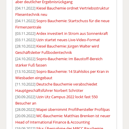
aber deutlicher Ergebnisrückgang
[04.11.2022]
Kiesel Bauchemie ordnet Vertriebsstruktur
Fliesentechnik neu
[04.11.2022]
Sopro Bauchemie: Startschuss für die neue
Firmenzentrale
[03.11.2022]
Ardex investiert in Strom aus Sonnenkraft
[03.11.2022]
Uzin startet neues Live-Video-Format
[28.10.2022]
Kiesel Bauchemie: Jürgen Walter wird
Geschäftsleiter Fußbodentechnik
[24.10.2022]
Sopro-Bauchemie: Im Baustoff-Bereich
stärker Fuß fassen
[13.10.2022]
Sopro Bauchemie: 14 Stahlsilos per Kran in
Wiesbaden eingebaut
[11.10.2022]
Deutsche Bauchemie verabschiedet
Hauptgeschäftsführer Norbert Schröter
[30.09.2022]
Uzin Utz Campus 2022 lockt fast 550
Besucher an
[28.09.2022]
Mapei übernimmt Profilhersteller Profilpas
[20.09.2022]
MC-Bauchemie: Matthias Brenken ist neuer
Head of International Finance & Accounting
[19.09.2022]
Sika: Übernahme der MBCC Bauchemie