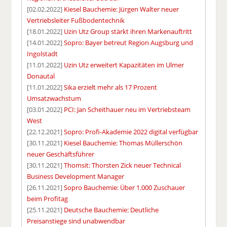
[02.02.2022]
Kiesel Bauchemie: Jürgen Walter neuer
Vertriebsleiter Fußbodentechnik
[18.01.2022]
Uzin Utz Group stärkt ihren Markenauftritt
[14.01.2022]
Sopro: Bayer betreut Region Augsburg und
Ingolstadt
[11.01.2022]
Uzin Utz erweitert Kapazitäten im Ulmer
Donautal
[11.01.2022]
Sika erzielt mehr als 17 Prozent
Umsatzwachstum
[03.01.2022]
PCI: Jan Scheithauer neu im Vertriebsteam
West
[22.12.2021]
Sopro: Profi-Akademie 2022 digital verfügbar
[30.11.2021]
Kiesel Bauchemie: Thomas Müllerschön
neuer Geschäftsführer
[30.11.2021]
Thomsit: Thorsten Zick neuer Technical
Business Development Manager
[26.11.2021]
Sopro Bauchemie: Über 1.000 Zuschauer
beim Profitag
[25.11.2021]
Deutsche Bauchemie: Deutliche
Preisanstiege sind unabwendbar