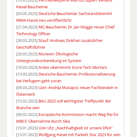
[10.05.2023]
Vertriebsexperte Marcus Lippert verlässt
Kiesel Bauchemie
[03.05.2023]
Deutsche Bauchemie: Sachstandsbericht
MMA-Harze neu veröffentlicht
[21.04.2023]
MC-Bauchemie: Dr. Jan Klügge neuer Chief
Technology Officer
[30.03.2023]
Stauf: Andreas Zinkhan zusätzlicher
Geschäftsführer
[20.03.2023]
Murexin: Ökologische
Untergrundvorbereitung im System
[16.03.2023]
Ardex übernimmt Score Tech Mortars
[13.03.2023]
Deutsche Bauchemie: Professionalisierung
bei Verfugern geht voran
[09.03.2023]
Uzin: Andrija Mutapcic neuer Fachberater in
Österreich
[15.02.2023]
BAU 2023 soll wichtigster Treffpunkt der
Branche sein
[09.02.2023]
Europäische Kommission macht Weg frei für
MBCC-Übernahme durch Sika
[19.01.2023]
Uzin Utz: „Nachhaltigkeit ist unsere DNA“
[13.01.2023]
Wolfgang Kiesel mit Parkett Star 2023 für sein