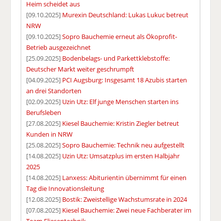
Heim scheidet aus
[09.10.2025]
Murexin Deutschland: Lukas Lukuc betreut
NRW
[09.10.2025]
Sopro Bauchemie erneut als Ökoprofit-
Betrieb ausgezeichnet
[25.09.2025]
Bodenbelags- und Parkettklebstoffe:
Deutscher Markt weiter geschrumpft
[04.09.2025]
PCI Augsburg: Insgesamt 18 Azubis starten
an drei Standorten
[02.09.2025]
Uzin Utz: Elf junge Menschen starten ins
Berufsleben
[27.08.2025]
Kiesel Bauchemie: Kristin Ziegler betreut
Kunden in NRW
[25.08.2025]
Sopro Bauchemie: Technik neu aufgestellt
[14.08.2025]
Uzin Utz: Umsatzplus im ersten Halbjahr
2025
[14.08.2025]
Lanxess: Abiturientin übernimmt für einen
Tag die Innovationsleitung
[12.08.2025]
Bostik: Zweistellige Wachstumsrate in 2024
[07.08.2025]
Kiesel Bauchemie: Zwei neue Fachberater im