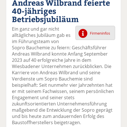
Andreas Wilbrand feierte
k
k
k
k
k
40-jähriges
el
el
el
el
el
a
t
a
p
D
Betriebsjubiläum
uf
wi
uf
er
ru
F
tt
Li
E
ck
Ein ganz und gar nicht
ac
er
n
m
e
Firmeninfos
alltägliches Jubiläum gab es
e
n
k
ai
n
im Führungsteam von
b
e
l
Sopro Bauchemie zu feiern: Geschäftsführer
o
di
v
Andreas Wilbrand konnte Anfang September
o
n
er
2023 auf 40 erfolgreiche Jahre in dem
k
te
se
Wiesbadener Unternehmen zurückblicken. Die
te
il
n
Karriere von Andreas Wilbrand und seine
il
e
d
Verdienste um Sopro Bauchemie sind
e
n
e
beispielhaft: Seit nunmehr vier Jahrzehnten hat
n
n
er mit seinem Fachwissen, seinem persönlichen
Engagement und seiner stets
zukunftsorientierten Unternehmensführung
maßgebend die Entwicklung der Sopro geprägt
und bis heute zum andauernden Erfolg des
Baustoffherstellers beigetragen.