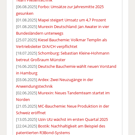
Team Fliesentechnik
[06.08.2025]
Forbo: Umsätze zur Jahresmitte 2025
gesunken
[01.08.2025]
Mapei steigert Umsatz um 4,7 Prozent
[01.08.2025]
Murexin Deutschland: Jan Awater in vier
Bundesländern unterwegs
[25.07.2025]
Kiesel Bauchemie: Volkmar Templin als
Vertriebsleiter D/A/CH verpflichtet
[18.07.2025]
Schomburg: Sebastian Kleine-Hohmann
betreut Großraum Münster
[16.06.2025]
Deutsche Bauchemie wählt neuen Vorstand
in Hamburg
[03.06.2025]
Ardex: Zwei Neuzugänge in der
Anwendungstechnik
[02.06.2025]
Murexin: Neues Tandemteam startet im
Norden
[21.05.2025]
MC-Bauchemie: Neue Produktion in der
Schweiz eröffnet
[13.05.2025]
Uzin Utz wächst im ersten Quartal 2025
[22.04.2025]
Bostik: Nachhaltigkeit am Beispiel des
patentierten R3Bond-Systems