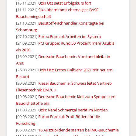
[15.11.2021]
Uzin Utz setzt Erfolgskurs fort
[11.11.2021]
Sika übernimmt ehemaliges BASF-
Bauchemiegeschäft
[21.10.2021]
Baustoff-Fachhändler Konz tagte bei
Schomburg
[07.10.2021]
Forbo Eurocol: Arbeiten im System
[24.09.2021]
PCI Gruppe: Rund 50 Prozent mehr Azubis
als 2020
[16.09.2021]
Deutsche Bauchemie: Vorstand bleibt im
Amt
[26.08.2021]
Uzin Utz: Erstes Halbjahr 2021 mit neuem
Rekord
[20.08.2021]
Kiesel Bauchemie: Schwarz leitet Vertrieb
Fliesentechnik D/A/CH
[19.08.2021]
Deutsche Bauchemie lädt zum Symposium
Baudichtstoffe ein
[11.08.2021]
Uzin: René Schmergal berät im Norden
[09.08.2021]
Forbo Eurocol: Profi-Böden für die
Forschung
[06.08.2021]
16 Auszubildende starten bei MC-Bauchemie