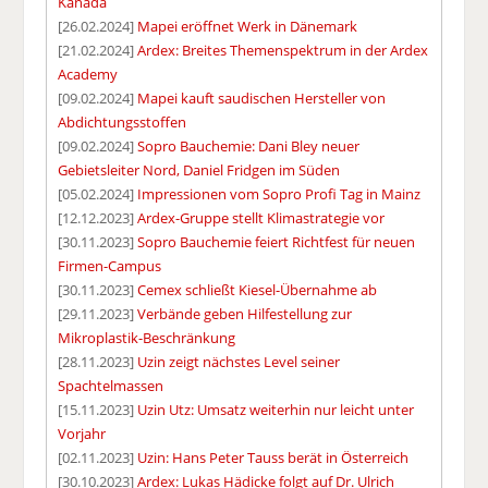
Kanada
[26.02.2024]
Mapei eröffnet Werk in Dänemark
[21.02.2024]
Ardex: Breites Themenspektrum in der Ardex
Academy
[09.02.2024]
Mapei kauft saudischen Hersteller von
Abdichtungsstoffen
[09.02.2024]
Sopro Bauchemie: Dani Bley neuer
Gebietsleiter Nord, Daniel Fridgen im Süden
[05.02.2024]
Impressionen vom Sopro Profi Tag in Mainz
[12.12.2023]
Ardex-Gruppe stellt Klimastrategie vor
[30.11.2023]
Sopro Bauchemie feiert Richtfest für neuen
Firmen-Campus
[30.11.2023]
Cemex schließt Kiesel-Übernahme ab
[29.11.2023]
Verbände geben Hilfestellung zur
Mikroplastik-Beschränkung
[28.11.2023]
Uzin zeigt nächstes Level seiner
Spachtelmassen
[15.11.2023]
Uzin Utz: Umsatz weiterhin nur leicht unter
Vorjahr
[02.11.2023]
Uzin: Hans Peter Tauss berät in Österreich
[30.10.2023]
Ardex: Lukas Hädicke folgt auf Dr. Ulrich