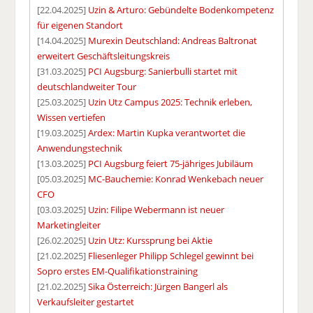
[22.04.2025]
Uzin & Arturo: Gebündelte Bodenkompetenz
für eigenen Standort
[14.04.2025]
Murexin Deutschland: Andreas Baltronat
erweitert Geschäftsleitungskreis
[31.03.2025]
PCI Augsburg: Sanierbulli startet mit
deutschlandweiter Tour
[25.03.2025]
Uzin Utz Campus 2025: Technik erleben,
Wissen vertiefen
[19.03.2025]
Ardex: Martin Kupka verantwortet die
Anwendungstechnik
[13.03.2025]
PCI Augsburg feiert 75-jähriges Jubiläum
[05.03.2025]
MC-Bauchemie: Konrad Wenkebach neuer
CFO
[03.03.2025]
Uzin: Filipe Webermann ist neuer
Marketingleiter
[26.02.2025]
Uzin Utz: Kurssprung bei Aktie
[21.02.2025]
Fliesenleger Philipp Schlegel gewinnt bei
Sopro erstes EM-Qualifikationstraining
[21.02.2025]
Sika Österreich: Jürgen Bangerl als
Verkaufsleiter gestartet