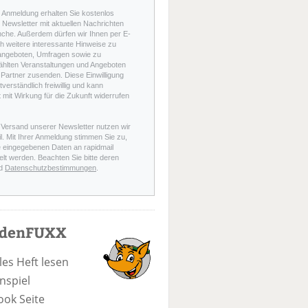
r Anmeldung erhalten Sie kostenlos
Newsletter mit aktuellen Nachrichten
nche. Außerdem dürfen wir Ihnen per E-
h weitere interessante Hinweise zu
angeboten, Umfragen sowie zu
hlten Veranstaltungen und Angeboten
Partner zusenden. Diese Einwilligung
stverständlich freiwillig und kann
t mit Wirkung für die Zukunft widerrufen
 Versand unserer Newsletter nutzen wir
l. Mit Ihrer Anmeldung stimmen Sie zu,
e eingegebenen Daten an rapidmail
elt werden. Beachten Sie bitte deren
d
Datenschutzbestimmungen
.
odenFUXX
les Heft lesen
nspiel
ook Seite