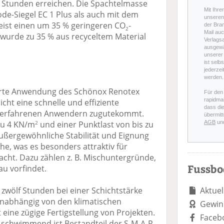
4 Stunden erreichen. Die Spachtelmasse
Mit Ihre
de-Siegel EC 1 Plus als auch mit dem
unseren 
 weist einen um 35 % geringeren CO
-
der Bra
2
Mail auc
wurde zu 35 % aus recyceltem Material
Verlags
ausgewä
unserer 
ist selb
jederzei
werden.
erte Anwendung des Schönox Renotex
Für den
rapidmai
t eine schnelle und effiziente
dass di
er erfahrenen Anwendern zugutekommt.
übermitt
 zu 4 KN/m
und einer Punktlast von bis zu
AGB
un
2
außergewöhnliche Stabilität und Eignung
he, was es besonders attraktiv für
ht. Dazu zählen z. B. Mischuntergründe,
Fussb
u vorfindet.
zwölf Stunden bei einer Schichtstärke
Aktuel
unabhängig von den klimatischen
Gewin
eine zügige Fertigstellung von Projekten.
Faceb
schwimmend ist Bestandteil der S-M-A-R-