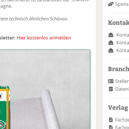
Spons
agne.
inem technisch ähnlichen Schönox-
Kontak
Konta
letter:
Hier kostenlos anmelden
Konta
Konta
Branc
Stelle
Daten
Verlag
Fachze
Fachp