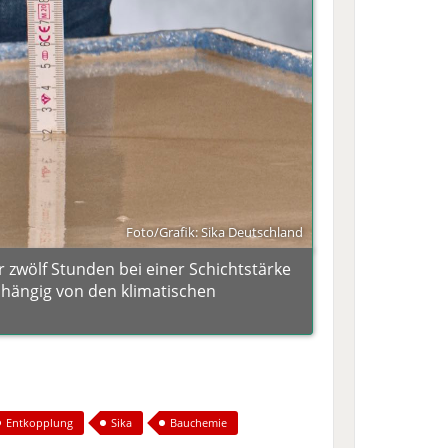
Foto/Grafik: Sika Deutschland
 zwölf Stunden bei einer Schichtstärke
bhängig von den klimatischen
Entkopplung
Sika
Bauchemie