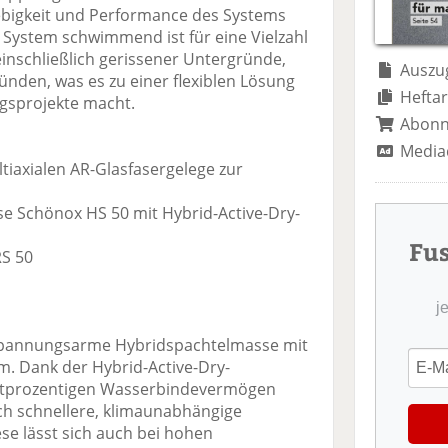
te
il
n
ebigkeit und Performance des Systems
il
e
d
System schwimmend ist für eine Vielzahl
e
n
e
inschließlich gerissener Untergründe,
n
n
Auszug
nden, was es zu einer flexiblen Lösung
Heftar
ngsprojekte macht.
Abon
Media
tiaxialen AR-Glasfasergelege zur
se Schönox HS 50 mit Hybrid-Active-Dry-
Fu
RS 50
j
 spannungsarme Hybridspachtelmasse mit
m. Dank der Hybrid-Active-Dry-
tprozentigen Wasserbindevermögen
ch schnellere, klimaunabhängige
se lässt sich auch bei hohen