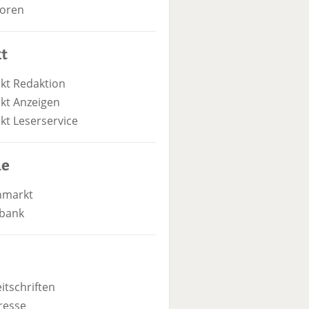
oren
t
kt Redaktion
kt Anzeigen
kt Leserservice
he
nmarkt
bank
itschriften
resse