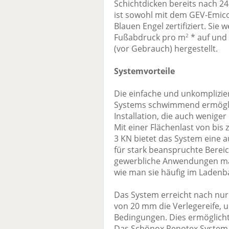
Schichtdicken bereits nach 2
ist sowohl mit dem GEV-Emico
Blauen Engel zertifiziert. Sie
Fußabdruck pro m
* auf und 
2
(vor Gebrauch) hergestellt.
Systemvorteile
Die einfache und unkomplizi
Systems schwimmend ermöglich
Installation, die auch wenig
Mit einer Flächenlast von bis
3 KN bietet das System eine 
für stark beanspruchte Bereic
gewerbliche Anwendungen mac
wie man sie häufig im Ladenba
Das System erreicht nach nur 
von 20 mm die Verlegereife, 
Bedingungen. Dies ermöglicht 
Das Schönox Renotex System 