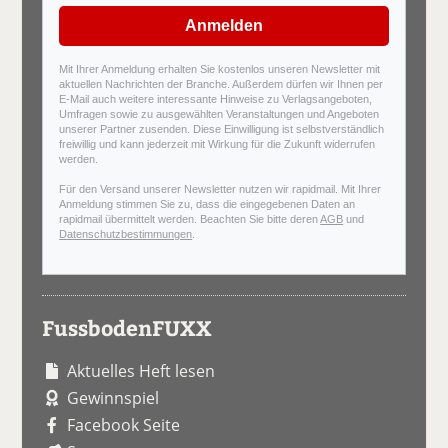
Anmelden
Mit Ihrer Anmeldung erhalten Sie kostenlos unseren Newsletter mit
aktuellen Nachrichten der Branche. Außerdem dürfen wir Ihnen per
E-Mail auch weitere interessante Hinweise zu Verlagsangeboten,
Umfragen sowie zu ausgewählten Veranstaltungen und Angeboten
unserer Partner zusenden. Diese Einwilligung ist selbstverständlich
freiwillig und kann jederzeit mit Wirkung für die Zukunft widerrufen
werden.
Für den Versand unserer Newsletter nutzen wir rapidmail. Mit Ihrer
Anmeldung stimmen Sie zu, dass die eingegebenen Daten an
rapidmail übermittelt werden. Beachten Sie bitte deren
AGB
und
Datenschutzbestimmungen
.
FussbodenFUXX
Aktuelles Heft lesen
Gewinnspiel
Facebook Seite