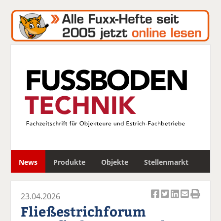
S
News
Produkte
Objekte
Stellenmarkt
u
c
h
23.04.2026
e
Ar
Ar
Ar
Ar
Ar
Fließestrichforum
ti
ti
ti
ti
ti