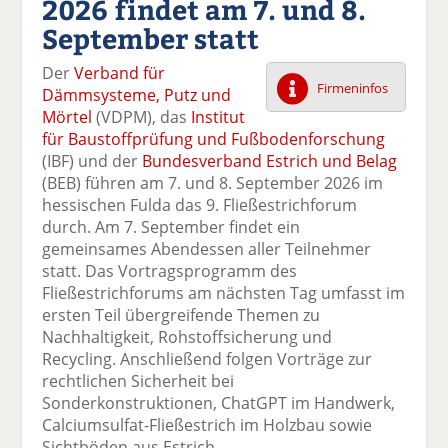
2026 findet am 7. und 8.
k
k
k
k
k
September statt
el
el
el
el
el
a
t
a
p
D
Der
Verband für
uf
wi
uf
er
ru
Firmeninfos
Dämmsysteme, Putz und
F
tt
Li
E
ck
Mörtel
(VDPM), das
Institut
ac
er
n
m
e
für Baustoffprüfung und Fußbodenforschung
e
n
k
ai
n
(IBF) und der
Bundesverband Estrich und Belag
b
e
l
(BEB) führen am 7. und 8. September 2026 im
o
di
v
hessischen Fulda das 9. Fließestrichforum
o
n
er
durch. Am 7. September findet ein
k
te
se
gemeinsames Abendessen aller Teilnehmer
te
il
n
statt. Das Vortragsprogramm des
il
e
d
Fließestrichforums am nächsten Tag umfasst im
e
n
e
ersten Teil übergreifende Themen zu
n
n
Nachhaltigkeit, Rohstoffsicherung und
Recycling. Anschließend folgen Vorträge zur
rechtlichen Sicherheit bei
Sonderkonstruktionen, ChatGPT im Handwerk,
Calciumsulfat-Fließestrich im Holzbau sowie
Sichtböden aus Estrich.