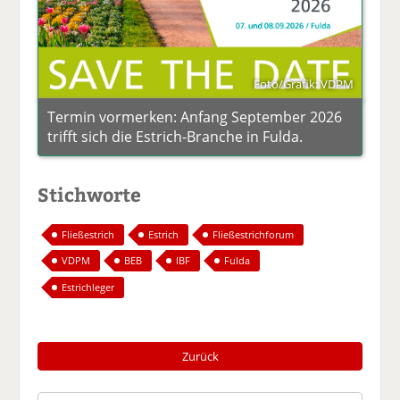
Foto/Grafik: VDPM
Termin vormerken: Anfang September 2026
trifft sich die Estrich-Branche in Fulda.
Stichworte
Fließestrich
Estrich
Fließestrichforum
VDPM
BEB
IBF
Fulda
Estrichleger
Zurück