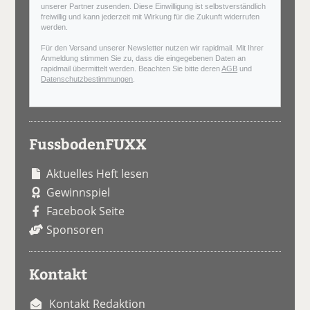
unserer Partner zusenden. Diese Einwilligung ist selbstverständlich
freiwillig und kann jederzeit mit Wirkung für die Zukunft widerrufen
werden.
Für den Versand unserer Newsletter nutzen wir rapidmail. Mit Ihrer
Anmeldung stimmen Sie zu, dass die eingegebenen Daten an
rapidmail übermittelt werden. Beachten Sie bitte deren
AGB
und
Datenschutzbestimmungen
.
FussbodenFUXX
Aktuelles Heft lesen
Gewinnspiel
Facebook Seite
Sponsoren
Kontakt
Kontakt Redaktion