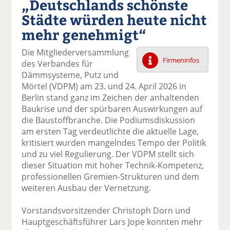
„Deutschlands schönste
k
k
k
k
k
Städte würden heute nicht
el
el
el
el
el
a
t
a
p
D
mehr genehmigt“
uf
wi
uf
er
ru
F
tt
Li
E
ck
Die Mitgliederversammlung
ac
er
n
m
e
Firmeninfos
des Verbandes für
e
n
k
ai
n
Dämmsysteme, Putz und
b
e
l
Mörtel (VDPM) am 23. und 24. April 2026 in
o
di
v
Berlin stand ganz im Zeichen der anhaltenden
o
n
er
Baukrise und der spürbaren Auswirkungen auf
k
te
se
die Baustoffbranche. Die Podiumsdiskussion
te
il
n
am ersten Tag verdeutlichte die aktuelle Lage,
il
e
d
kritisiert wurden mangelndes Tempo der Politik
e
n
e
und zu viel Regulierung. Der VDPM stellt sich
n
n
dieser Situation mit hoher Technik-Kompetenz,
professionellen Gremien-Strukturen und dem
weiteren Ausbau der Vernetzung.
Vorstandsvorsitzender Christoph Dorn und
Hauptgeschäftsführer Lars Jope konnten mehr