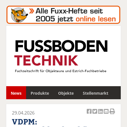
S
News
Produkte
Objekte
Stellenmarkt
u
c
h
29.04.2026
e
Ar
Ar
Ar
Ar
Ar
VDPM:
ti
ti
ti
ti
ti