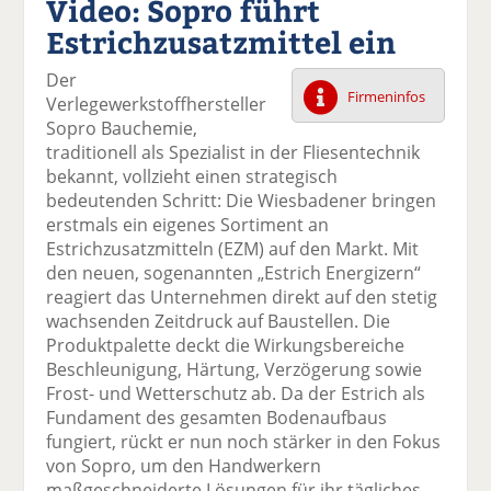
Video: Sopro führt
k
k
k
k
k
Estrichzusatzmittel ein
el
el
el
el
el
a
t
a
p
D
Der
uf
wi
uf
er
ru
Firmeninfos
Verlegewerkstoffhersteller
F
tt
Li
E
ck
Sopro Bauchemie,
ac
er
n
m
e
traditionell als Spezialist in der Fliesentechnik
e
n
k
ai
n
bekannt, vollzieht einen strategisch
b
e
l
bedeutenden Schritt: Die Wiesbadener bringen
o
di
v
erstmals ein eigenes Sortiment an
o
n
er
Estrichzusatzmitteln (EZM) auf den Markt. Mit
k
te
se
den neuen, sogenannten „Estrich Energizern“
te
il
n
reagiert das Unternehmen direkt auf den stetig
il
e
d
wachsenden Zeitdruck auf Baustellen. Die
e
n
e
Produktpalette deckt die Wirkungsbereiche
n
n
Beschleunigung, Härtung, Verzögerung sowie
Frost- und Wetterschutz ab. Da der Estrich als
Fundament des gesamten Bodenaufbaus
fungiert, rückt er nun noch stärker in den Fokus
von Sopro, um den Handwerkern
maßgeschneiderte Lösungen für ihr tägliches