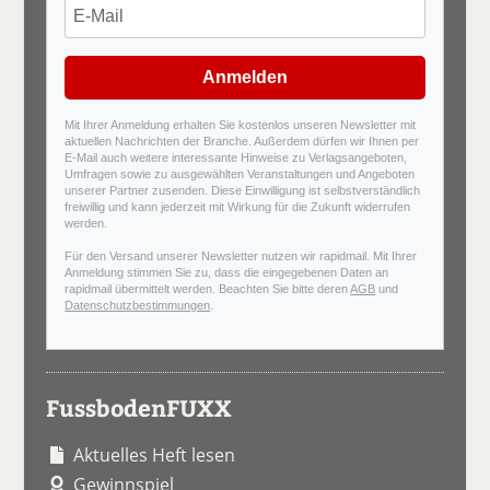
Anmelden
Mit Ihrer Anmeldung erhalten Sie kostenlos unseren Newsletter mit
aktuellen Nachrichten der Branche. Außerdem dürfen wir Ihnen per
E-Mail auch weitere interessante Hinweise zu Verlagsangeboten,
Umfragen sowie zu ausgewählten Veranstaltungen und Angeboten
unserer Partner zusenden. Diese Einwilligung ist selbstverständlich
freiwillig und kann jederzeit mit Wirkung für die Zukunft widerrufen
werden.
Für den Versand unserer Newsletter nutzen wir rapidmail. Mit Ihrer
Anmeldung stimmen Sie zu, dass die eingegebenen Daten an
rapidmail übermittelt werden. Beachten Sie bitte deren
AGB
und
Datenschutzbestimmungen
.
FussbodenFUXX
Aktuelles Heft lesen
Gewinnspiel