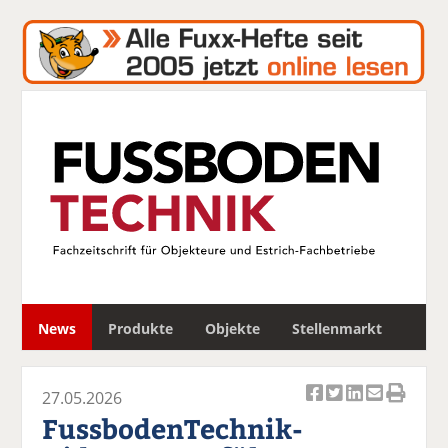
S
News
Produkte
Objekte
Stellenmarkt
u
c
h
27.05.2026
e
Ar
Ar
Ar
Ar
Ar
FussbodenTechnik-
ti
ti
ti
ti
ti