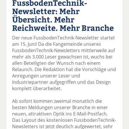
FussbodenTechnik-
k
k
k
k
k
Newsletter: Mehr
el
el
el
el
el
a
t
a
p
D
Übersicht. Mehr
uf
wi
uf
er
ru
Reichweite. Mehr Branche
F
tt
Li
E
ck
ac
er
n
m
e
Der neue FussbodenTechnik-Newsletter startet
e
n
k
ai
n
am 15. Juni! Da die Fangemeinde unseres
b
e
l
FussbodenTechnik-Newsletters mittlerweile auf
o
di
v
mehr als 3.000 Leser gewachsen ist, wuchs bei
o
n
er
allen Beteiligten der Wunsch nach einem
k
te
se
Relaunch. Die Redaktion hat die Vorschläge und
te
il
n
Anregungen unserer Leser und
il
e
d
Industriepartner aufgegriffen und das Design
e
n
e
komplett überarbeitet.
n
n
Ab sofort kommen zweimal monatlich die
besten Meldungen unserer Branche in einer
neuen, attraktiven Optik ins E-Mail-Postfach.
Das Layout des kostenlosen FussbodenTechnik-
Newsletters ist jetzt deutlich aufgewertet, sehr