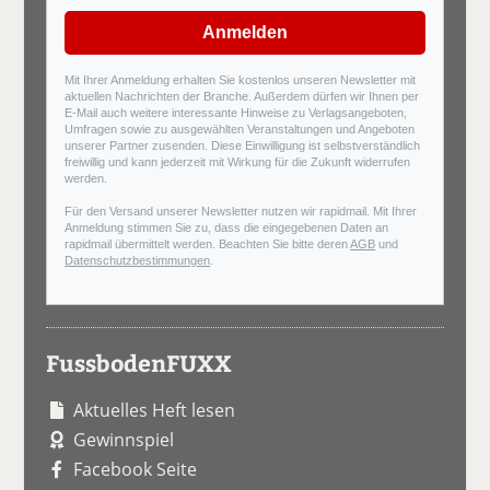
Anmelden
Mit Ihrer Anmeldung erhalten Sie kostenlos unseren Newsletter mit
aktuellen Nachrichten der Branche. Außerdem dürfen wir Ihnen per
E-Mail auch weitere interessante Hinweise zu Verlagsangeboten,
Umfragen sowie zu ausgewählten Veranstaltungen und Angeboten
unserer Partner zusenden. Diese Einwilligung ist selbstverständlich
freiwillig und kann jederzeit mit Wirkung für die Zukunft widerrufen
werden.
Für den Versand unserer Newsletter nutzen wir rapidmail. Mit Ihrer
Anmeldung stimmen Sie zu, dass die eingegebenen Daten an
rapidmail übermittelt werden. Beachten Sie bitte deren
AGB
und
Datenschutzbestimmungen
.
FussbodenFUXX
Aktuelles Heft lesen
Gewinnspiel
Facebook Seite