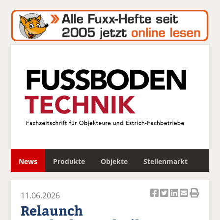
S
News
Produkte
Objekte
Stellenmarkt
u
c
h
11.06.2026
e
Ar
Ar
Ar
Ar
Ar
Relaunch
ti
ti
ti
ti
ti