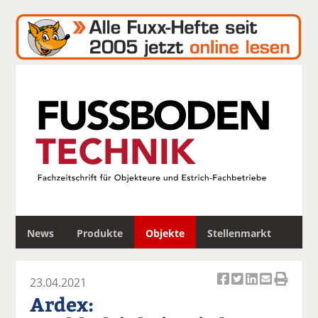
S
News
Produkte
Objekte
Stellenmarkt
u
c
h
23.04.2021
e
Ar
Ar
Ar
Ar
Ar
Ardex:
ti
ti
ti
ti
ti