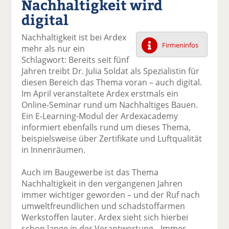
Nachhaltigkeit wird
k
k
k
k
k
digital
el
el
el
el
el
a
t
a
p
D
Nachhaltigkeit ist bei Ardex
uf
wi
uf
er
ru
Firmeninfos
mehr als nur ein
F
tt
Li
E
ck
Schlagwort: Bereits seit fünf
ac
er
n
m
e
Jahren treibt Dr. Julia Soldat als Spezialistin für
e
n
k
ai
n
diesen Bereich das Thema voran – auch digital.
b
e
l
Im April veranstaltete Ardex erstmals ein
o
di
v
Online-Seminar rund um Nachhaltiges Bauen.
o
n
er
Ein E-Learning-Modul der Ardexacademy
k
te
se
informiert ebenfalls rund um dieses Thema,
te
il
n
beispielsweise über Zertifikate und Luftqualität
il
e
d
in Innenräumen.
e
n
e
n
n
Auch im Baugewerbe ist das Thema
Nachhaltigkeit in den vergangenen Jahren
immer wichtiger geworden – und der Ruf nach
umweltfreundlichen und schadstoffarmen
Werkstoffen lauter. Ardex sieht sich hierbei
schon lange in der Verantwortung. „Immer