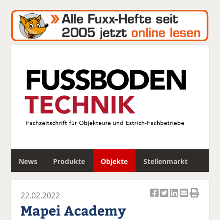
S
News
Produkte
Objekte
Stellenmarkt
u
c
h
22.02.2022
e
Ar
Ar
Ar
Ar
Ar
Mapei Academy
ti
ti
ti
ti
ti