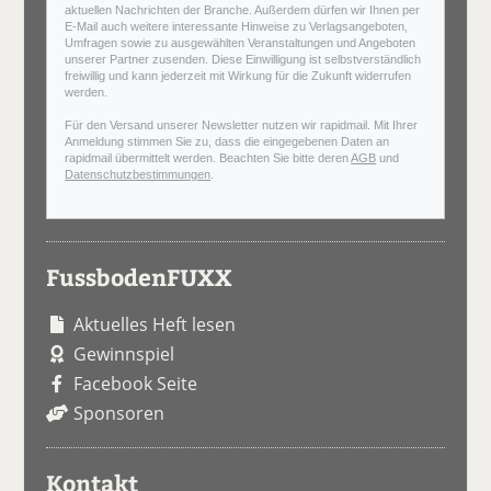
aktuellen Nachrichten der Branche. Außerdem dürfen wir Ihnen per
E-Mail auch weitere interessante Hinweise zu Verlagsangeboten,
Umfragen sowie zu ausgewählten Veranstaltungen und Angeboten
unserer Partner zusenden. Diese Einwilligung ist selbstverständlich
freiwillig und kann jederzeit mit Wirkung für die Zukunft widerrufen
werden.
Für den Versand unserer Newsletter nutzen wir rapidmail. Mit Ihrer
Anmeldung stimmen Sie zu, dass die eingegebenen Daten an
rapidmail übermittelt werden. Beachten Sie bitte deren
AGB
und
Datenschutzbestimmungen
.
FussbodenFUXX
Aktuelles Heft lesen
Gewinnspiel
Facebook Seite
Sponsoren
Kontakt