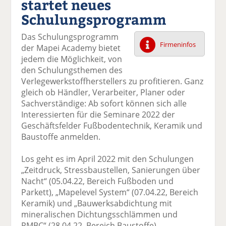
startet neues
k
k
k
k
k
Schulungsprogramm
el
el
el
el
el
a
t
a
p
D
Das Schulungsprogramm
uf
wi
uf
er
ru
Firmeninfos
der Mapei Academy bietet
F
tt
Li
E
ck
jedem die Möglichkeit, von
ac
er
n
m
e
den Schulungsthemen des
e
n
k
ai
n
Verlegewerkstoffherstellers zu profitieren. Ganz
b
e
l
gleich ob Händler, Verarbeiter, Planer oder
o
di
v
Sachverständige: Ab sofort können sich alle
o
n
er
Interessierten für die Seminare 2022 der
k
te
se
Geschäftsfelder Fußbodentechnik, Keramik und
te
il
n
Baustoffe anmelden.
il
e
d
e
n
e
Los geht es im April 2022 mit den Schulungen
n
n
„Zeitdruck, Stressbaustellen, Sanierungen über
Nacht“ (05.04.22, Bereich Fußboden und
Parkett), „Mapelevel System“ (07.04.22, Bereich
Keramik) und „Bauwerksabdichtung mit
mineralischen Dichtungsschlämmen und
PMBC“ (28.04.22, Bereich Baustoffe).