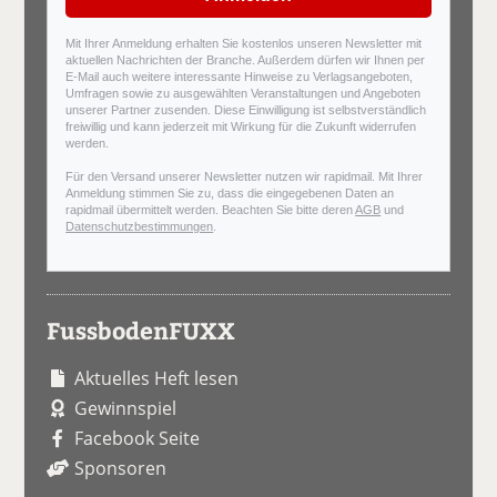
Mit Ihrer Anmeldung erhalten Sie kostenlos unseren Newsletter mit
aktuellen Nachrichten der Branche. Außerdem dürfen wir Ihnen per
E-Mail auch weitere interessante Hinweise zu Verlagsangeboten,
Umfragen sowie zu ausgewählten Veranstaltungen und Angeboten
unserer Partner zusenden. Diese Einwilligung ist selbstverständlich
freiwillig und kann jederzeit mit Wirkung für die Zukunft widerrufen
werden.
Für den Versand unserer Newsletter nutzen wir rapidmail. Mit Ihrer
Anmeldung stimmen Sie zu, dass die eingegebenen Daten an
rapidmail übermittelt werden. Beachten Sie bitte deren
AGB
und
Datenschutzbestimmungen
.
FussbodenFUXX
Aktuelles Heft lesen
Gewinnspiel
Facebook Seite
Sponsoren