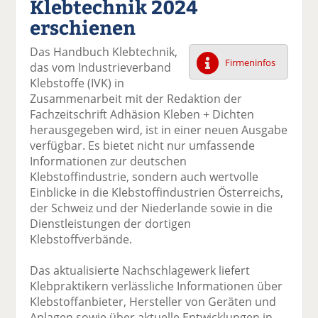
Klebtechnik 2024
k
k
k
k
k
erschienen
el
el
el
el
el
a
t
a
p
D
Das Handbuch Klebtechnik,
uf
wi
uf
er
ru
Firmeninfos
das vom Industrieverband
F
tt
Li
E
ck
Klebstoffe (IVK) in
ac
er
n
m
e
Zusammenarbeit mit der Redaktion der
e
n
k
ai
n
Fachzeitschrift Adhäsion Kleben + Dichten
b
e
l
herausgegeben wird, ist in einer neuen Ausgabe
o
di
v
verfügbar. Es bietet nicht nur umfassende
o
n
er
Informationen zur deutschen
k
te
se
Klebstoffindustrie, sondern auch wertvolle
te
il
n
Einblicke in die Klebstoffindustrien Österreichs,
il
e
d
der Schweiz und der Niederlande sowie in die
e
n
e
Dienstleistungen der dortigen
n
n
Klebstoffverbände.
Das aktualisierte Nachschlagewerk liefert
Klebpraktikern verlässliche Informationen über
Klebstoffanbieter, Hersteller von Geräten und
Anlagen sowie über aktuelle Entwicklungen in