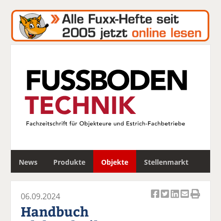
S
News
Produkte
Objekte
Stellenmarkt
u
c
h
06.09.2024
e
Ar
Ar
Ar
Ar
Ar
Handbuch
ti
ti
ti
ti
ti