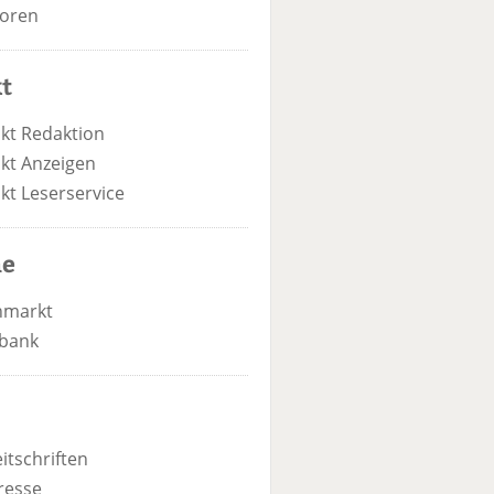
oren
t
kt Redaktion
kt Anzeigen
kt Leserservice
he
nmarkt
bank
itschriften
resse