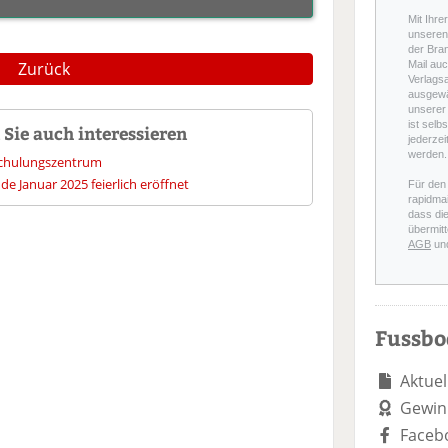
Mit Ihre
unseren 
der Bra
Zurück
Mail auc
Verlags
ausgewä
unserer 
ist selb
Sie auch interessieren
jederzei
werden.
Schulungszentrum
e Januar 2025 feierlich eröffnet
Für den
rapidmai
dass di
übermitt
AGB
un
Fussb
Aktuel
Gewin
Faceb