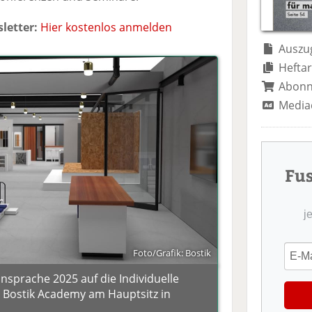
te
il
n
il
e
d
letter:
Hier kostenlos anmelden
e
n
e
n
n
Auszug
Heftar
Abon
Media
Fu
j
Foto/Grafik: Bostik
nsprache 2025 auf die Individuelle
 Bostik Academy am Hauptsitz in