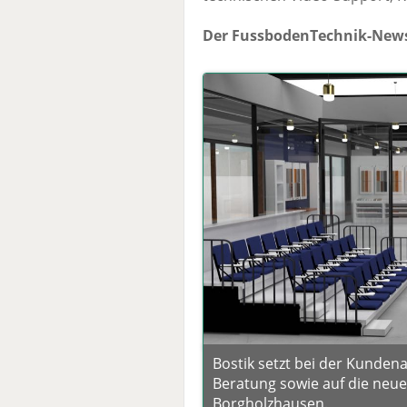
Der FussbodenTechnik-News
Bostik setzt bei der Kundena
Beratung sowie auf die neue
Borgholzhausen.