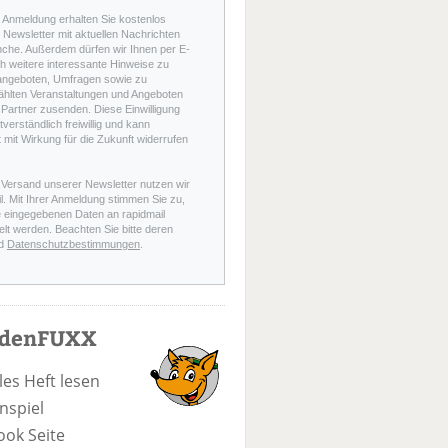
r Anmeldung erhalten Sie kostenlos
Newsletter mit aktuellen Nachrichten
nche. Außerdem dürfen wir Ihnen per E-
h weitere interessante Hinweise zu
angeboten, Umfragen sowie zu
hlten Veranstaltungen und Angeboten
Partner zusenden. Diese Einwilligung
stverständlich freiwillig und kann
t mit Wirkung für die Zukunft widerrufen
 Versand unserer Newsletter nutzen wir
l. Mit Ihrer Anmeldung stimmen Sie zu,
e eingegebenen Daten an rapidmail
elt werden. Beachten Sie bitte deren
d
Datenschutzbestimmungen
.
odenFUXX
les Heft lesen
nspiel
ook Seite