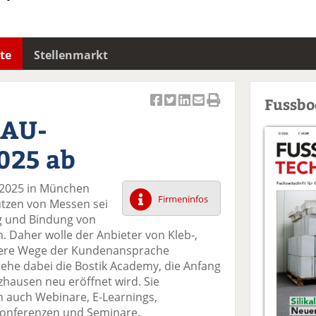
te
Stellenmarkt
Fussb
Ar
Ar
Ar
Ar
Ar
BAU-
ti
ti
ti
ti
ti
k
k
k
k
k
025 ab
el
el
el
el
el
a
t
a
p
D
U 2025 in München
uf
wi
uf
er
ru
Firmeninfos
Nutzen von Messen sei
F
tt
Li
E
ck
g und Bindung von
ac
er
n
m
e
 Daher wolle der Anbieter von Kleb-,
e
n
k
ai
n
ere Wege der Kundenansprache
b
e
l
tehe dabei die Bostik Academy, die Anfang
o
di
v
zhausen neu eröffnet wird. Sie
o
n
er
 auch Webinare, E-Learnings,
k
te
se
Konferenzen und Seminare.