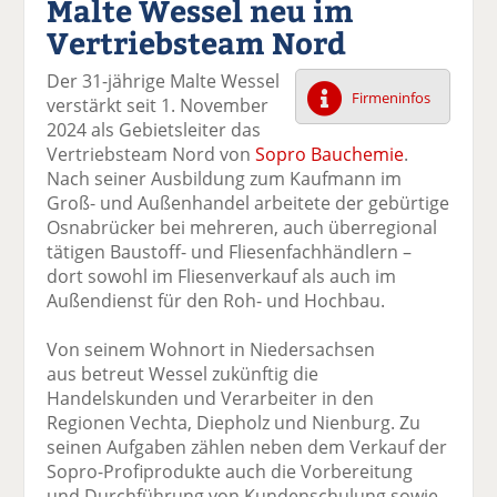
Malte Wessel neu im
k
k
k
k
k
Vertriebsteam Nord
el
el
el
el
el
a
t
a
p
D
Der 31-jährige Malte Wessel
uf
wi
uf
er
ru
Firmeninfos
verstärkt seit 1. November
F
tt
Li
E
ck
2024 als Gebietsleiter das
ac
er
n
m
e
Vertriebsteam Nord von
Sopro Bauchemie
.
e
n
k
ai
n
Nach seiner Ausbildung zum Kaufmann im
b
e
l
Groß- und Außenhandel arbeitete der gebürtige
o
di
v
Osnabrücker bei mehreren, auch überregional
o
n
er
tätigen Baustoff- und Fliesenfachhändlern –
k
te
se
dort sowohl im Fliesenverkauf als auch im
te
il
n
Außendienst für den Roh- und Hochbau.
il
e
d
e
n
e
Von seinem Wohnort in Niedersachsen
n
n
aus betreut Wessel zukünftig die
Handelskunden und Verarbeiter in den
Regionen Vechta, Diepholz und Nienburg. Zu
seinen Aufgaben zählen neben dem Verkauf der
Sopro-Profiprodukte auch die Vorbereitung
und Durchführung von Kundenschulung sowie