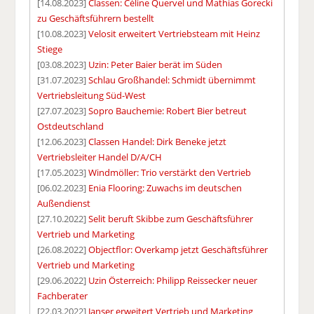
[14.08.2023]
Classen: Céline Quervel und Mathias Gorecki
zu Geschäftsführern bestellt
[10.08.2023]
Velosit erweitert Vertriebsteam mit Heinz
Stiege
[03.08.2023]
Uzin: Peter Baier berät im Süden
[31.07.2023]
Schlau Großhandel: Schmidt übernimmt
Vertriebsleitung Süd-West
[27.07.2023]
Sopro Bauchemie: Robert Bier betreut
Ostdeutschland
[12.06.2023]
Classen Handel: Dirk Beneke jetzt
Vertriebsleiter Handel D/A/CH
[17.05.2023]
Windmöller: Trio verstärkt den Vertrieb
[06.02.2023]
Enia Flooring: Zuwachs im deutschen
Außendienst
[27.10.2022]
Selit beruft Skibbe zum Geschäftsführer
Vertrieb und Marketing
[26.08.2022]
Objectflor: Overkamp jetzt Geschäftsführer
Vertrieb und Marketing
[29.06.2022]
Uzin Österreich: Philipp Reissecker neuer
Fachberater
[22.03.2022]
Janser erweitert Vertrieb und Marketing