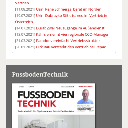
Vertrieb
[11.08.2021]
Uzin: René Schmergal berät im Norden
[19.07.2021]
Uzin: Dubravko Stitic ist neu im Vertrieb in
Österreich
[14.07.2021]
Dural: Zwei Neuzugänge im Außendienst
[13.07.2021]
Kährs ernennt vier regionale CCO-Manager
[31.03.2021]
Parador vereinfacht Vertriebsstruktur
[20.01.2021]
Dirk Rau verstärkt den Vertrieb bei Repac
FussbodenTechnik