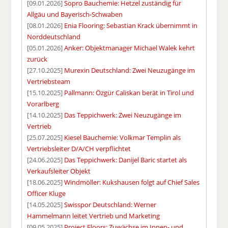
[09.01.2026]
Sopro Bauchemie: Hetzel zuständig für
Allgäu und Bayerisch-Schwaben
[08.01.2026]
Enia Flooring: Sebastian Krack übernimmt in
Norddeutschland
[05.01.2026]
Anker: Objektmanager Michael Walek kehrt
zurück
[27.10.2025]
Murexin Deutschland: Zwei Neuzugänge im
Vertriebsteam
[15.10.2025]
Pallmann: Özgür Caliskan berät in Tirol und
Vorarlberg
[14.10.2025]
Das Teppichwerk: Zwei Neuzugänge im
Vertrieb
[25.07.2025]
Kiesel Bauchemie: Volkmar Templin als
Vertriebsleiter D/A/CH verpflichtet
[24.06.2025]
Das Teppichwerk: Danijel Baric startet als
Verkaufsleiter Objekt
[18.06.2025]
Windmöller: Kukshausen folgt auf Chief Sales
Officer Kluge
[14.05.2025]
Swisspor Deutschland: Werner
Hammelmann leitet Vertrieb und Marketing
[09.05.2025]
Project Floors: Zuwächse im Innen- und