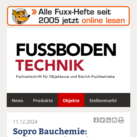
S
News
Produkte
Objekte
Stellenmarkt
u
c
h
11.12.2024
e
Ar
Ar
Ar
Ar
Ar
Sopro Bauchemie:
ti
ti
ti
ti
ti