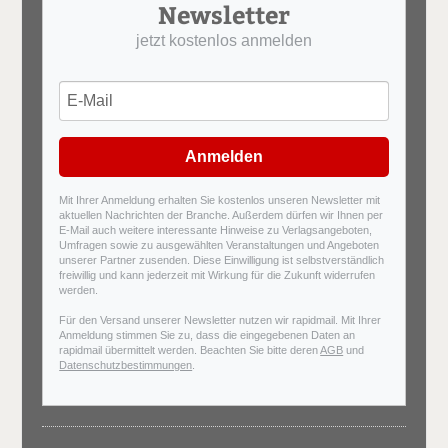
Newsletter
jetzt kostenlos anmelden
Anmelden
Mit Ihrer Anmeldung erhalten Sie kostenlos unseren Newsletter mit
aktuellen Nachrichten der Branche. Außerdem dürfen wir Ihnen per
E-Mail auch weitere interessante Hinweise zu Verlagsangeboten,
Umfragen sowie zu ausgewählten Veranstaltungen und Angeboten
unserer Partner zusenden. Diese Einwilligung ist selbstverständlich
freiwillig und kann jederzeit mit Wirkung für die Zukunft widerrufen
werden.
Für den Versand unserer Newsletter nutzen wir rapidmail. Mit Ihrer
Anmeldung stimmen Sie zu, dass die eingegebenen Daten an
rapidmail übermittelt werden. Beachten Sie bitte deren
AGB
und
Datenschutzbestimmungen
.