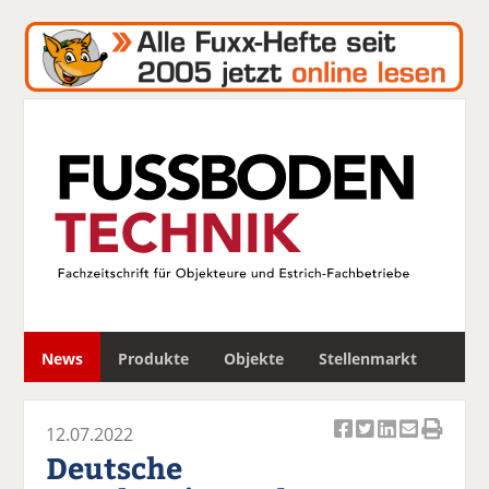
S
News
Produkte
Objekte
Stellenmarkt
u
c
h
12.07.2022
e
Ar
Ar
Ar
Ar
Ar
Deutsche
ti
ti
ti
ti
ti