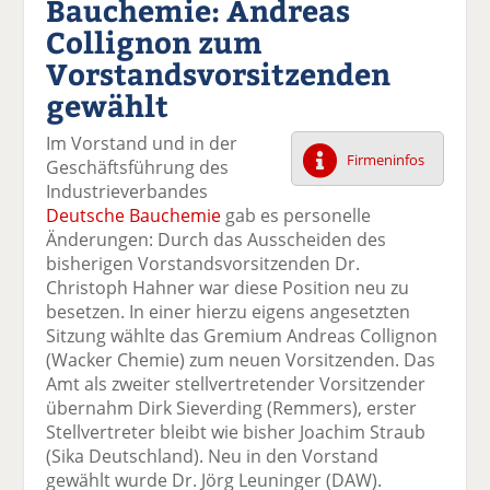
Bauchemie: Andreas
k
k
k
k
k
Collignon zum
el
el
el
el
el
a
t
a
p
D
Vorstandsvorsitzenden
uf
wi
uf
er
ru
gewählt
F
tt
Li
E
ck
ac
er
n
m
e
Im Vorstand und in der
e
n
k
ai
n
Firmeninfos
Geschäftsführung des
b
e
l
Industrieverbandes
o
di
v
Deutsche Bauchemie
gab es personelle
o
n
er
Änderungen: Durch das Ausscheiden des
k
te
se
bisherigen Vorstandsvorsitzenden Dr.
te
il
n
Christoph Hahner war diese Position neu zu
il
e
d
besetzen. In einer hierzu eigens angesetzten
e
n
e
Sitzung wählte das Gremium Andreas Collignon
n
n
(Wacker Chemie) zum neuen Vorsitzenden. Das
Amt als zweiter stellvertretender Vorsitzender
übernahm Dirk Sieverding (Remmers), erster
Stellvertreter bleibt wie bisher Joachim Straub
(Sika Deutschland). Neu in den Vorstand
gewählt wurde Dr. Jörg Leuninger (DAW).