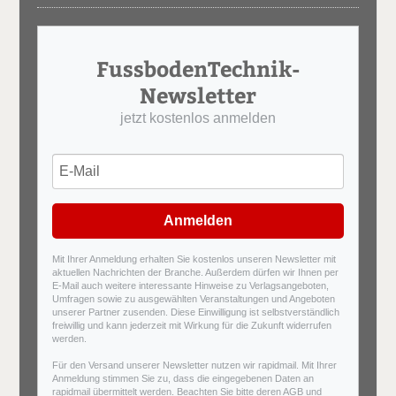
FussbodenTechnik-
Newsletter
jetzt kostenlos anmelden
Anmelden
Mit Ihrer Anmeldung erhalten Sie kostenlos unseren Newsletter mit
aktuellen Nachrichten der Branche. Außerdem dürfen wir Ihnen per
E-Mail auch weitere interessante Hinweise zu Verlagsangeboten,
Umfragen sowie zu ausgewählten Veranstaltungen und Angeboten
unserer Partner zusenden. Diese Einwilligung ist selbstverständlich
freiwillig und kann jederzeit mit Wirkung für die Zukunft widerrufen
werden.
Für den Versand unserer Newsletter nutzen wir rapidmail. Mit Ihrer
Anmeldung stimmen Sie zu, dass die eingegebenen Daten an
rapidmail übermittelt werden. Beachten Sie bitte deren
AGB
und