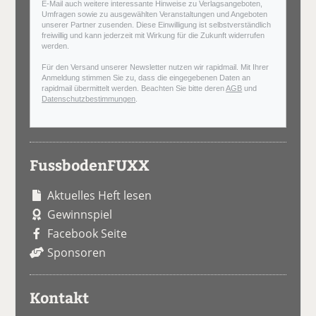
E-Mail auch weitere interessante Hinweise zu Verlagsangeboten,
Umfragen sowie zu ausgewählten Veranstaltungen und Angeboten
unserer Partner zusenden. Diese Einwilligung ist selbstverständlich
freiwillig und kann jederzeit mit Wirkung für die Zukunft widerrufen
werden.
Für den Versand unserer Newsletter nutzen wir rapidmail. Mit Ihrer
Anmeldung stimmen Sie zu, dass die eingegebenen Daten an
rapidmail übermittelt werden. Beachten Sie bitte deren
AGB
und
Datenschutzbestimmungen
.
FussbodenFUXX
Aktuelles Heft lesen
Gewinnspiel
Facebook Seite
Sponsoren
Kontakt