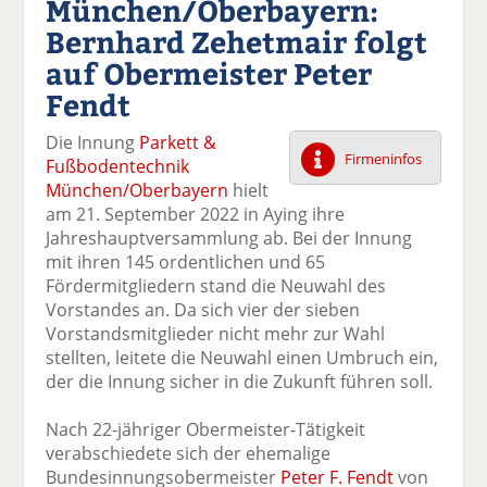
München/Oberbayern:
k
k
k
k
k
Bernhard Zehetmair folgt
el
el
el
el
el
a
t
a
p
D
auf Obermeister Peter
uf
wi
uf
er
ru
Fendt
F
tt
Li
E
ck
ac
er
n
m
e
Die Innung
Parkett &
e
n
k
ai
n
Firmeninfos
Fußbodentechnik
b
e
l
München/Oberbayern
hielt
o
di
v
am 21. September 2022 in Aying ihre
o
n
er
Jahreshauptversammlung ab. Bei der Innung
k
te
se
mit ihren 145 ordentlichen und 65
te
il
n
Fördermitgliedern stand die Neuwahl des
il
e
d
Vorstandes an. Da sich vier der sieben
e
n
e
Vorstandsmitglieder nicht mehr zur Wahl
n
n
stellten, leitete die Neuwahl einen Umbruch ein,
der die Innung sicher in die Zukunft führen soll.
Nach 22-jähriger Obermeister-Tätigkeit
verabschiedete sich der ehemalige
Bundesinnungsobermeister
Peter F. Fendt
von