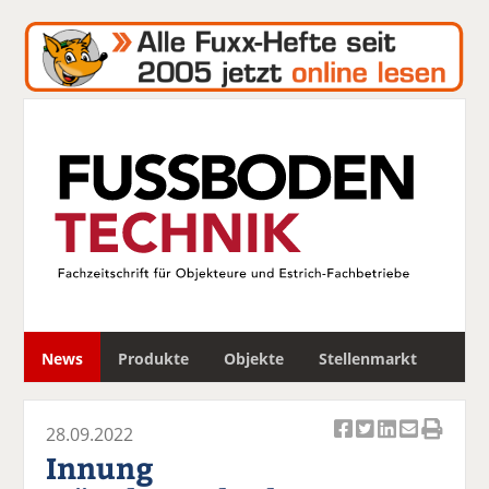
S
News
Produkte
Objekte
Stellenmarkt
u
c
h
28.09.2022
e
Ar
Ar
Ar
Ar
Ar
Innung
ti
ti
ti
ti
ti