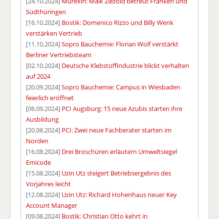
[24.10.2024]
Murexin: Maik Ziezold betreut Franken und
Südthüringen
[16.10.2024]
Bostik: Domenico Rizzo und Billy Wenk
verstärken Vertrieb
[11.10.2024]
Sopro Bauchemie: Florian Wolf verstärkt
Berliner Vertriebsteam
[02.10.2024]
Deutsche Klebstoffindustrie blickt verhalten
auf 2024
[20.09.2024]
Sopro Bauchemie: Campus in Wiesbaden
feierlich eröffnet
[06.09.2024]
PCI Augsburg: 15 neue Azubis starten ihre
Ausbildung
[20.08.2024]
PCI: Zwei neue Fachberater starten im
Norden
[16.08.2024]
Drei Broschüren erläutern Umweltsiegel
Emicode
[15.08.2024]
Uzin Utz steigert Betriebsergebnis des
Vorjahres leicht
[12.08.2024]
Uzin Utz: Richard Hohenhaus neuer Key
Account Manager
[09.08.2024]
Bostik: Christian Otto kehrt in