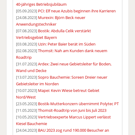
40-jähriges Betriebsjubiläum
[05.09.2023]
PCI: Elf neue Azubis beginnen ihre Karrieren
[24.08.2023]
Murexin: Björn Beck neuer
Anwendungstechniker
[07.08.2023]
Bostik: Abdulla Celik verstärkt
Vertriebsgebiet Bayern
[03.08.2023]
Uzin: Peter Baier berät im Süden
[02.08.2023]
Thomsit: Nah am Kunden dank neuem
Roadtrip
[31.07.2023]
Ardex: Zwei neue Gebietsleiter für Boden,
Wand und Decke
[13.07.2023]
Sopro Bauchemie: Soreen Dreier neuer
Gebietsleiter im Norden
[10.07.2023]
Mapei: Kevin Wiese betreut Gebiet
Nord/West
[23.05.2023]
Bostik-Mutterkonzern übernimmt Polytec PT
[11.05.2023]
Thomsit-Roadtrip von Juni bis Juli 2023
[10.05.2023]
Vertriebsexperte Marcus Lippert verlässt
Kiesel Bauchemie
[24.04.2023]
BAU 2023 zog rund 190.000 Besucher an