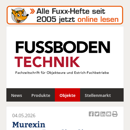
S
News
Produkte
Objekte
Stellenmarkt
u
c
h
04.05.2026
e
Ar
Ar
Ar
Ar
Ar
Murexin
ti
ti
ti
ti
ti