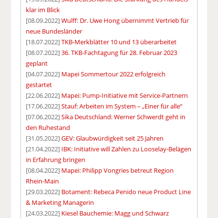
klar im Blick
[08.09.2022]
Wulff: Dr. Uwe Hong übernimmt Vertrieb für
neue Bundesländer
[18.07.2022]
TKB-Merkblätter 10 und 13 überarbeitet
[08.07.2022]
36. TKB-Fachtagung für 28. Februar 2023
geplant
[04.07.2022]
Mapei Sommertour 2022 erfolgreich
gestartet
[22.06.2022]
Mapei: Pump-Initiative mit Service-Partnern
[17.06.2022]
Stauf: Arbeiten im System – „Einer für alle“
[07.06.2022]
Sika Deutschland: Werner Schwerdt geht in
den Ruhestand
[31.05.2022]
GEV: Glaubwürdigkeit seit 25 Jahren
[21.04.2022]
IBK: Initiative will Zahlen zu Looselay-Belägen
in Erfahrung bringen
[08.04.2022]
Mapei: Philipp Vongries betreut Region
Rhein-Main
[29.03.2022]
Botament: Rebeca Penido neue Product Line
& Marketing Managerin
[24.03.2022]
Kiesel Bauchemie: Magg und Schwarz