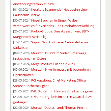
Anwendungstechnik zurück
[01.08.2024]
Kerakoll: Spannender Neubeginn einer
Bauchemie-Marke
[30.07.2024]
Kiesel Bauchemie: Jürgen Walter
verantwortlich für Vertriebs- und Geschäftsentwicklung
[26.07.2024]
Forbo-Gruppe: Umsatz gesunken, EBIT-
Marge noch zweistellig
[15.07.2024]
Sopro: Nico Fuß neuer Gebietsleiter im
Südwesten
[09.07.2024]
Murexin: Duschl im Süden unterwegs,
Kretzschmar im Osten
[05.07.2024]
Mega: Positive Bilanz für 2023
[05.06.2024]
Murexin: Nivelliermasse mit besonderen
Eigenschaften
[28.05.2024]
PCI Augsburg: Chief Marketing Officer
Stephan Tschernek geht
[24.05.2024]
IVK: Dr. Kathrin Hein als Vorsitzende gewählt
[23.05.2024]
Uzin Utz: Ergebnis im ersten Quartal 2024
gesteigert
[22.05.2024]
Murexin Deutschland: Thomas Prechtl