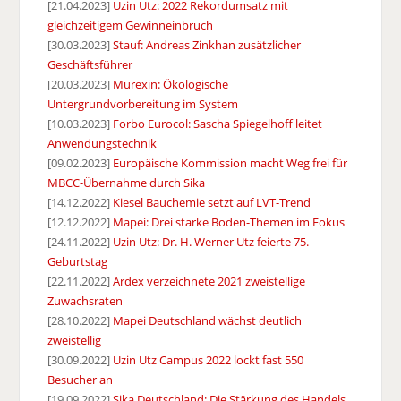
[21.04.2023]
Uzin Utz: 2022 Rekordumsatz mit
gleichzeitigem Gewinneinbruch
[30.03.2023]
Stauf: Andreas Zinkhan zusätzlicher
Geschäftsführer
[20.03.2023]
Murexin: Ökologische
Untergrundvorbereitung im System
[10.03.2023]
Forbo Eurocol: Sascha Spiegelhoff leitet
Anwendungstechnik
[09.02.2023]
Europäische Kommission macht Weg frei für
MBCC-Übernahme durch Sika
[14.12.2022]
Kiesel Bauchemie setzt auf LVT-Trend
[12.12.2022]
Mapei: Drei starke Boden-Themen im Fokus
[24.11.2022]
Uzin Utz: Dr. H. Werner Utz feierte 75.
Geburtstag
[22.11.2022]
Ardex verzeichnete 2021 zweistellige
Zuwachsraten
[28.10.2022]
Mapei Deutschland wächst deutlich
zweistellig
[30.09.2022]
Uzin Utz Campus 2022 lockt fast 550
Besucher an
[19.09.2022]
Sika Deutschland: Die Stärkung des Handels