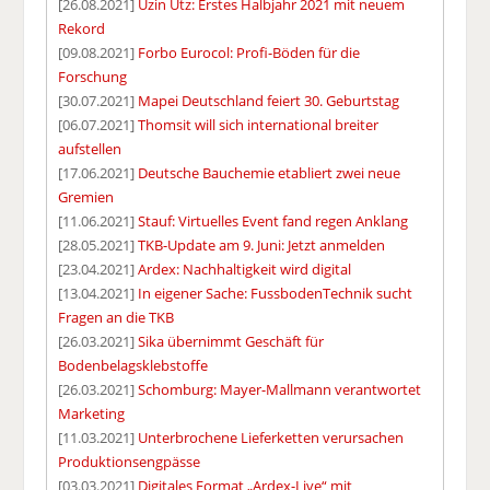
[26.08.2021]
Uzin Utz: Erstes Halbjahr 2021 mit neuem
Rekord
[09.08.2021]
Forbo Eurocol: Profi-Böden für die
Forschung
[30.07.2021]
Mapei Deutschland feiert 30. Geburtstag
[06.07.2021]
Thomsit will sich international breiter
aufstellen
[17.06.2021]
Deutsche Bauchemie etabliert zwei neue
Gremien
[11.06.2021]
Stauf: Virtuelles Event fand regen Anklang
[28.05.2021]
TKB-Update am 9. Juni: Jetzt anmelden
[23.04.2021]
Ardex: Nachhaltigkeit wird digital
[13.04.2021]
In eigener Sache: FussbodenTechnik sucht
Fragen an die TKB
[26.03.2021]
Sika übernimmt Geschäft für
Bodenbelagsklebstoffe
[26.03.2021]
Schomburg: Mayer-Mallmann verantwortet
Marketing
[11.03.2021]
Unterbrochene Lieferketten verursachen
Produktionsengpässe
[03.03.2021]
Digitales Format „Ardex-Live“ mit