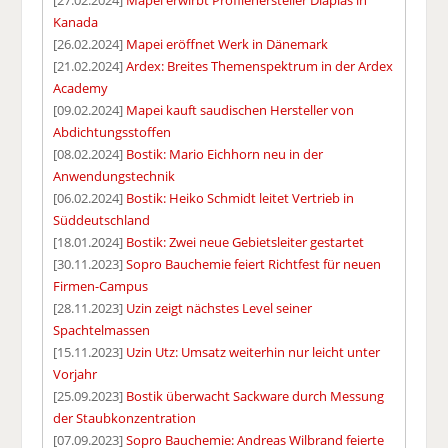
[27.02.2024]
Mapei erwirbt Profilehersteller Diaplas in
Kanada
[26.02.2024]
Mapei eröffnet Werk in Dänemark
[21.02.2024]
Ardex: Breites Themenspektrum in der Ardex
Academy
[09.02.2024]
Mapei kauft saudischen Hersteller von
Abdichtungsstoffen
[08.02.2024]
Bostik: Mario Eichhorn neu in der
Anwendungstechnik
[06.02.2024]
Bostik: Heiko Schmidt leitet Vertrieb in
Süddeutschland
[18.01.2024]
Bostik: Zwei neue Gebietsleiter gestartet
[30.11.2023]
Sopro Bauchemie feiert Richtfest für neuen
Firmen-Campus
[28.11.2023]
Uzin zeigt nächstes Level seiner
Spachtelmassen
[15.11.2023]
Uzin Utz: Umsatz weiterhin nur leicht unter
Vorjahr
[25.09.2023]
Bostik überwacht Sackware durch Messung
der Staubkonzentration
[07.09.2023]
Sopro Bauchemie: Andreas Wilbrand feierte