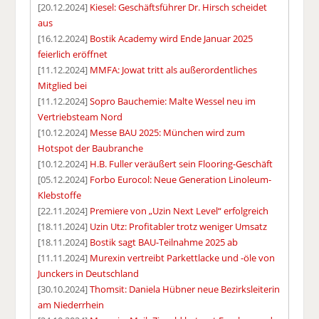
[20.12.2024]
Kiesel: Geschäftsführer Dr. Hirsch scheidet
aus
[16.12.2024]
Bostik Academy wird Ende Januar 2025
feierlich eröffnet
[11.12.2024]
MMFA: Jowat tritt als außerordentliches
Mitglied bei
[11.12.2024]
Sopro Bauchemie: Malte Wessel neu im
Vertriebsteam Nord
[10.12.2024]
Messe BAU 2025: München wird zum
Hotspot der Baubranche
[10.12.2024]
H.B. Fuller veräußert sein Flooring-Geschäft
[05.12.2024]
Forbo Eurocol: Neue Generation Linoleum-
Klebstoffe
[22.11.2024]
Premiere von „Uzin Next Level“ erfolgreich
[18.11.2024]
Uzin Utz: Profitabler trotz weniger Umsatz
[18.11.2024]
Bostik sagt BAU-Teilnahme 2025 ab
[11.11.2024]
Murexin vertreibt Parkettlacke und -öle von
Junckers in Deutschland
[30.10.2024]
Thomsit: Daniela Hübner neue Bezirksleiterin
am Niederrhein