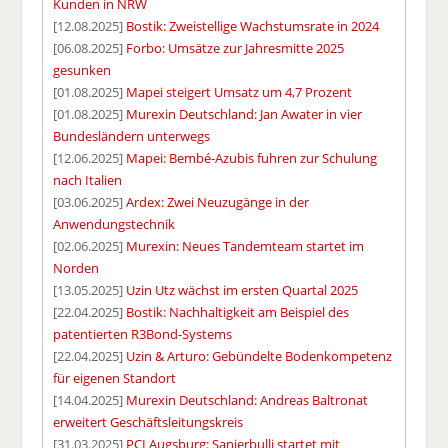
Kunden in NRW
[12.08.2025]
Bostik: Zweistellige Wachstumsrate in 2024
[06.08.2025]
Forbo: Umsätze zur Jahresmitte 2025
gesunken
[01.08.2025]
Mapei steigert Umsatz um 4,7 Prozent
[01.08.2025]
Murexin Deutschland: Jan Awater in vier
Bundesländern unterwegs
[12.06.2025]
Mapei: Bembé-Azubis fuhren zur Schulung
nach Italien
[03.06.2025]
Ardex: Zwei Neuzugänge in der
Anwendungstechnik
[02.06.2025]
Murexin: Neues Tandemteam startet im
Norden
[13.05.2025]
Uzin Utz wächst im ersten Quartal 2025
[22.04.2025]
Bostik: Nachhaltigkeit am Beispiel des
patentierten R3Bond-Systems
[22.04.2025]
Uzin & Arturo: Gebündelte Bodenkompetenz
für eigenen Standort
[14.04.2025]
Murexin Deutschland: Andreas Baltronat
erweitert Geschäftsleitungskreis
[31.03.2025]
PCI Augsburg: Sanierbulli startet mit