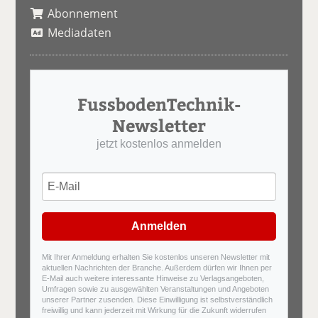
Abonnement
Mediadaten
FussbodenTechnik-
Newsletter
jetzt kostenlos anmelden
Anmelden
Mit Ihrer Anmeldung erhalten Sie kostenlos unseren Newsletter mit
aktuellen Nachrichten der Branche. Außerdem dürfen wir Ihnen per
E-Mail auch weitere interessante Hinweise zu Verlagsangeboten,
Umfragen sowie zu ausgewählten Veranstaltungen und Angeboten
unserer Partner zusenden. Diese Einwilligung ist selbstverständlich
freiwillig und kann jederzeit mit Wirkung für die Zukunft widerrufen