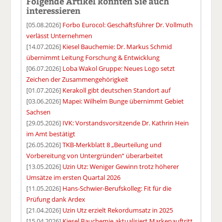
Folgende Artikel könnten Sie auch
interessieren
[05.08.2026]
Forbo Eurocol: Geschäftsführer Dr. Vollmuth
verlässt Unternehmen
[14.07.2026]
Kiesel Bauchemie: Dr. Markus Schmid
übernimmt Leitung Forschung & Entwicklung
[06.07.2026]
Loba Wakol Gruppe: Neues Logo setzt
Zeichen der Zusammengehörigkeit
[01.07.2026]
Kerakoll gibt deutschen Standort auf
[03.06.2026]
Mapei: Wilhelm Bunge übernimmt Gebiet
Sachsen
[29.05.2026]
IVK: Vorstandsvorsitzende Dr. Kathrin Hein
im Amt bestätigt
[26.05.2026]
TKB-Merkblatt 8 „Beurteilung und
Vorbereitung von Untergründen“ überarbeitet
[13.05.2026]
Uzin Utz: Weniger Gewinn trotz höherer
Umsätze im ersten Quartal 2026
[11.05.2026]
Hans-Schwier-Berufskolleg: Fit für die
Prüfung dank Ardex
[21.04.2026]
Uzin Utz erzielt Rekordumsatz in 2025
[15.04.2026]
Kiesel Bauchemie aktualisiert Markenauftritt