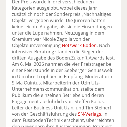
Der Preis wurde in drei verschiedenen
Kategorien ausgelobt, wobei dieses Jahr
zusätzlich noch der Sonderpreis „Nachhaltiges
Objekt“ vergeben wurde. Die Juroren hatten
keine leichte Aufgabe, als sie die Einsendungen
unter die Lupe nahmen. Neuzugang in dem
Gremium war Nicole Zagolla von der
Objekteursvereinigung
Netzwerk Boden
. Nach
intensiver Beratung standen die Sieger der
dritten Ausgabe des Boden.Zukunft.Awards fest.
Am 6. Mai 2026 nahmen die vier Preisträger bei
einer Feierstunde in der Seeberger Genusswelt
in Ulm ihre Trophäen in Empfang. Moderatorin
Silvia Quintus, Mitarbeiterin der Uzin Utz-
Unternehmenskommunikation, stellte dem
Publikum die einzelnen Betriebe und deren
Engagement ausführlich vor. Steffen Kallus,
Leiter der Business Unit Uzin, und Tim Steinert
von der Geschäftsführung des
SN-Verlags
, in
dem FussbodenTechnik erscheint, überreichten
den Gewinnern ihre Auszeichnungen. Prämiert