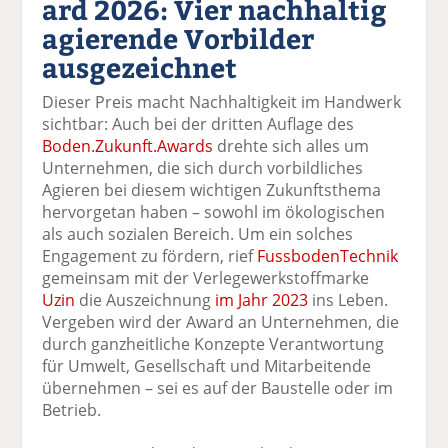
ard 2026: Vier nachhaltig
k
k
k
k
k
agierende Vorbilder
el
el
el
el
el
a
t
a
p
D
ausgezeichnet
uf
wi
uf
er
ru
F
tt
Li
E
ck
Dieser Preis macht Nachhaltigkeit im Handwerk
ac
er
n
m
e
sichtbar: Auch bei der dritten Auflage des
e
n
k
ai
n
Boden.Zukunft.Awards
drehte sich alles um
b
e
l
Unternehmen, die sich durch vorbildliches
o
di
v
Agieren bei diesem wichtigen Zukunftsthema
o
n
er
hervorgetan haben – sowohl im ökologischen
k
te
se
als auch sozialen Bereich. Um ein solches
te
il
n
Engagement zu fördern, rief
FussbodenTechnik
il
e
d
gemeinsam mit der Verlegewerkstoffmarke
e
n
e
Uzin
die Auszeichnung
im Jahr 2023
ins Leben.
n
n
Vergeben wird der Award an Unternehmen, die
durch ganzheitliche Konzepte Verantwortung
für Umwelt, Gesellschaft und Mitarbeitende
übernehmen – sei es auf der Baustelle oder im
Betrieb.