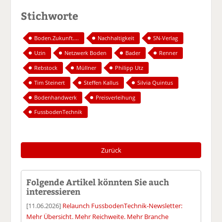
Stichworte
Boden.Zukunft....
Nachhaltigkeit
SN-Verlag
Uzin
Netzwerk Boden
Bader
Renner
Rebstock
Müllner
Philipp Utz
Tim Steinert
Steffen Kallus
Silvia Quintus
Bodenhandwerk
Preisverleihung
FussbodenTechnik
Zurück
Folgende Artikel könnten Sie auch
interessieren
[11.06.2026]
Relaunch FussbodenTechnik-Newsletter:
Mehr Übersicht. Mehr Reichweite. Mehr Branche