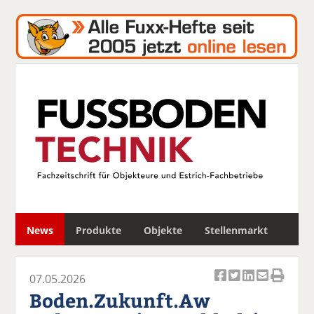
S
News
Produkte
Objekte
Stellenmarkt
u
c
h
07.05.2026
e
Ar
Ar
Ar
Ar
Ar
Boden.Zukunft.Aw
ti
ti
ti
ti
ti