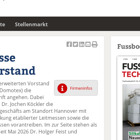
te
Stellenmarkt
Fussb
Ar
Ar
Ar
Ar
Ar
sse
ti
ti
ti
ti
ti
k
k
k
k
k
orstand
el
el
el
el
el
a
t
a
p
D
 erweiterten Vorstand
uf
wi
uf
er
ru
Firmeninfos
. Domotex) die
F
tt
Li
E
ck
ft angehen. Dabei
ac
er
n
m
e
 Dr. Jochen Köckler die
e
n
k
ai
n
geschäfts am Standort Hannover mit
b
e
l
kung etablierter Leitmessen sowie die
o
di
v
n vorantreiben. Im zur Seite stehen als
o
n
er
eit Mai 2026 Dr. Holger Feist und
k
te
se