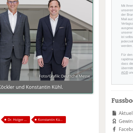
Mit Ihre
unseren 
der Bra
Mail auc
Verlags
ausgewä
unserer 
ist selb
jederzei
werden.
Für den
rapidmai
dass di
übermitt
AGB
un
Foto/Grafik: Deutsche Messe
 Köckler und Konstantin Kühl.
Fussb
Aktuel
Dr. Holger ...
Konstantin Kü...
Gewin
Faceb