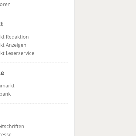
oren
t
kt Redaktion
kt Anzeigen
kt Leserservice
he
nmarkt
bank
itschriften
resse