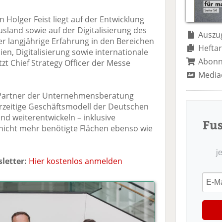
te
il
n
il
e
d
Holger Feist liegt auf der Entwicklung
e
n
e
sland sowie auf der Digitalisierung des
n
n
Auszug
r langjährige Erfahrung in den Bereichen
Heftar
, Digitalisierung sowie internationale
Abon
zt Chief Strategy Officer der Messe
Media
7 Partner der Unternehmensberatung
erzeitige Geschäftsmodell der Deutschen
nd weiterentwickeln – inklusive
Fu
nicht mehr benötigte Flächen ebenso wie
j
letter:
Hier kostenlos anmelden