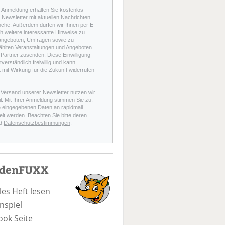
r Anmeldung erhalten Sie kostenlos
Newsletter mit aktuellen Nachrichten
nche. Außerdem dürfen wir Ihnen per E-
h weitere interessante Hinweise zu
angeboten, Umfragen sowie zu
hlten Veranstaltungen und Angeboten
Partner zusenden. Diese Einwilligung
stverständlich freiwillig und kann
t mit Wirkung für die Zukunft widerrufen
 Versand unserer Newsletter nutzen wir
l. Mit Ihrer Anmeldung stimmen Sie zu,
e eingegebenen Daten an rapidmail
elt werden. Beachten Sie bitte deren
d
Datenschutzbestimmungen
.
odenFUXX
les Heft lesen
nspiel
ook Seite