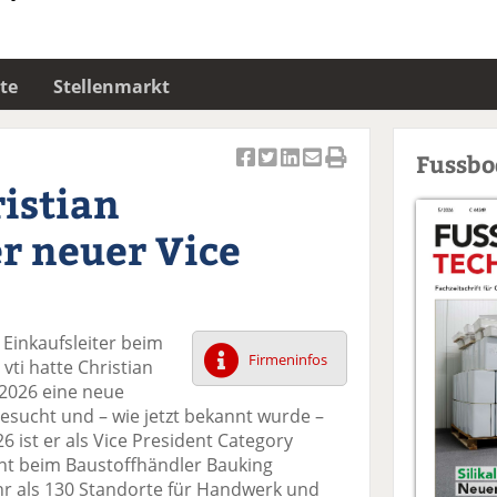
te
Stellenmarkt
Fussb
Ar
Ar
Ar
Ar
Ar
istian
ti
ti
ti
ti
ti
k
k
k
k
k
r neuer Vice
el
el
el
el
el
a
t
a
p
D
uf
wi
uf
er
ru
F
tt
Li
E
ck
 Einkaufsleiter beim
ac
er
n
m
e
Firmeninfos
ti hatte Christian
e
n
k
ai
n
 2026 eine neue
b
e
l
esucht und – wie jetzt bekannt wurde –
o
di
v
26 ist er als Vice President Category
o
n
er
 beim Baustoffhändler Bauking
k
te
se
ehr als 130 Standorte für Handwerk und