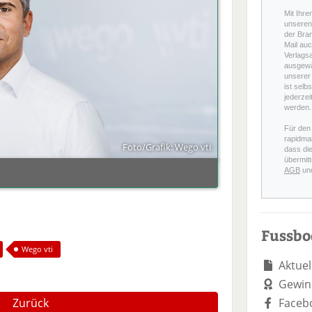
Mit Ihre
unseren 
der Bra
Mail auc
Verlags
ausgewä
unserer 
ist selb
jederzei
werden.
Für den
rapidmai
Foto/Grafik: Wego vti
dass di
übermitt
AGB
un
Fussb
Wego vti
Aktuel
Gewin
Zurück
Faceb