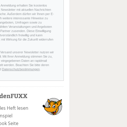
r Anmeldung erhalten Sie kostenlos
Newsletter mit aktuellen Nachrichten
nche. Außerdem dürfen wir Ihnen per E-
h weitere interessante Hinweise zu
angeboten, Umfragen sowie zu
hlten Veranstaltungen und Angeboten
Partner zusenden. Diese Einwilligung
stverständlich freiwillig und kann
t mit Wirkung für die Zukunft widerrufen
 Versand unserer Newsletter nutzen wir
l. Mit Ihrer Anmeldung stimmen Sie zu,
e eingegebenen Daten an rapidmail
elt werden. Beachten Sie bitte deren
d
Datenschutzbestimmungen
.
odenFUXX
les Heft lesen
nspiel
ook Seite