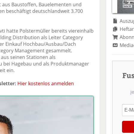
te
il
n
t aus Baustoffen, Bauelementen und
il
e
d
 beschäftigt deutschlandweit 3.700
e
n
e
n
n
Auszug
Heftar
vti hatte Polstermüller bereits viereinhalb
Abon
lding Distribution als Leiter Category
er Einkauf Hochbau/Ausbau/Dach
Media
ategory Management gesammelt.
aus seinen Stationen als
u bei Hagebau und als Produktmanager
it ein.
Fu
letter:
Hier kostenlos anmelden
j