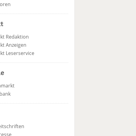
oren
t
kt Redaktion
kt Anzeigen
kt Leserservice
he
nmarkt
bank
itschriften
resse