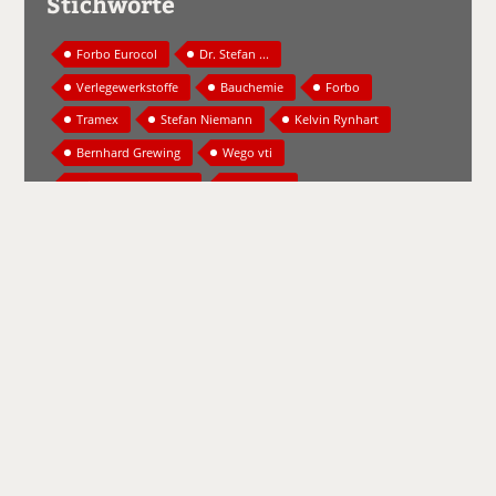
Stichworte
Forbo Eurocol
Dr. Stefan ...
Verlegewerkstoffe
Bauchemie
Forbo
Tramex
Stefan Niemann
Kelvin Rynhart
Bernhard Grewing
Wego vti
Michael Abersfelder
Baustoffe
Saint-Gobain Weber
Ausgleichsmasse
Industriebodenbeschichtung
Weber.floor 4330
Weber.floor 4613 ...
Contec
Bodenfräse
CT 250
Regupol Acoustics
Trittschalldämmungen
Regufoam Sound
Regupol Comfort
Heidelberg Materials
Anhyment Slim
Calciumsulfat-Fließestrich
Kiesel Bauchemie
Spachtelmassen
Volkmar Templin
CASEA
Gips