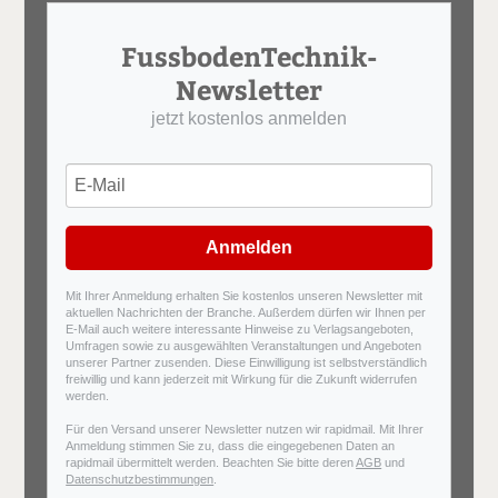
FussbodenTechnik-
Newsletter
jetzt kostenlos anmelden
Anmelden
Mit Ihrer Anmeldung erhalten Sie kostenlos unseren Newsletter mit
aktuellen Nachrichten der Branche. Außerdem dürfen wir Ihnen per
E-Mail auch weitere interessante Hinweise zu Verlagsangeboten,
Umfragen sowie zu ausgewählten Veranstaltungen und Angeboten
unserer Partner zusenden. Diese Einwilligung ist selbstverständlich
freiwillig und kann jederzeit mit Wirkung für die Zukunft widerrufen
werden.
Für den Versand unserer Newsletter nutzen wir rapidmail. Mit Ihrer
Anmeldung stimmen Sie zu, dass die eingegebenen Daten an
rapidmail übermittelt werden. Beachten Sie bitte deren
AGB
und
Datenschutzbestimmungen
.