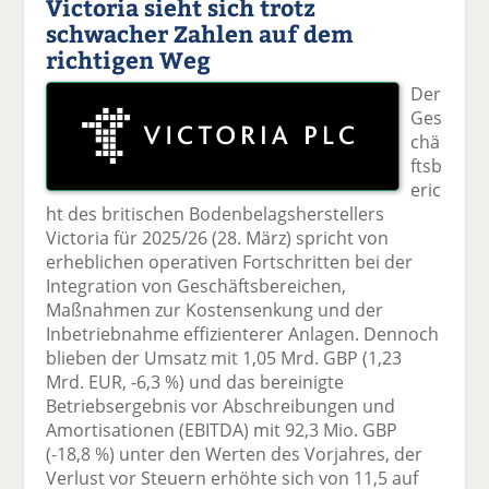
Victoria sieht sich trotz
schwacher Zahlen auf dem
richtigen Weg
Der
Ges
chä
ftsb
eric
ht des britischen Bodenbelagsherstellers
Victoria für 2025/26 (28. März) spricht von
erheblichen operativen Fortschritten bei der
Integration von Geschäftsbereichen,
Maßnahmen zur Kostensenkung und der
Inbetriebnahme effizienterer Anlagen. Dennoch
blieben der Umsatz mit 1,05 Mrd. GBP (1,23
Mrd. EUR, -6,3 %) und das bereinigte
Betriebsergebnis vor Abschreibungen und
Amortisationen (EBITDA) mit 92,3 Mio. GBP
(-18,8 %) unter den Werten des Vorjahres, der
Verlust vor Steuern erhöhte sich von 11,5 auf