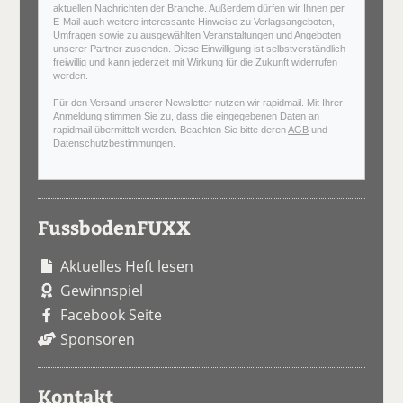
aktuellen Nachrichten der Branche. Außerdem dürfen wir Ihnen per
E-Mail auch weitere interessante Hinweise zu Verlagsangeboten,
Umfragen sowie zu ausgewählten Veranstaltungen und Angeboten
unserer Partner zusenden. Diese Einwilligung ist selbstverständlich
freiwillig und kann jederzeit mit Wirkung für die Zukunft widerrufen
werden.
Für den Versand unserer Newsletter nutzen wir rapidmail. Mit Ihrer
Anmeldung stimmen Sie zu, dass die eingegebenen Daten an
rapidmail übermittelt werden. Beachten Sie bitte deren
AGB
und
Datenschutzbestimmungen
.
FussbodenFUXX
Aktuelles Heft lesen
Gewinnspiel
Facebook Seite
Sponsoren
Kontakt