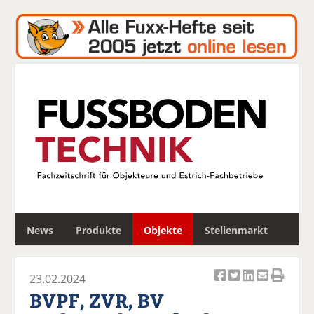
S
News
Produkte
Objekte
Stellenmarkt
u
c
h
23.02.2024
e
Ar
Ar
Ar
Ar
Ar
BVPF, ZVR, BV
ti
ti
ti
ti
ti