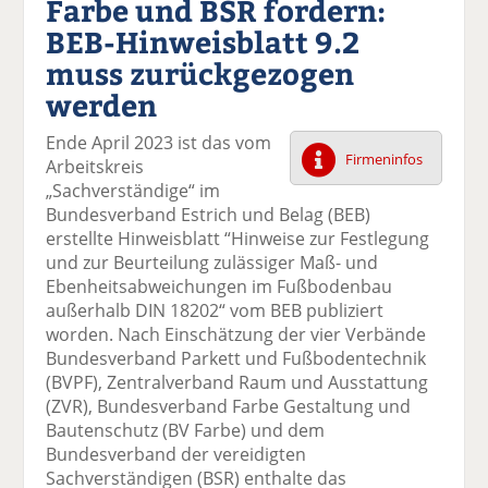
Farbe und BSR fordern:
k
k
k
k
k
BEB-Hinweisblatt 9.2
el
el
el
el
el
a
t
a
p
D
muss zurückgezogen
uf
wi
uf
er
ru
werden
F
tt
Li
E
ck
ac
er
n
m
e
Ende April 2023 ist das vom
e
n
k
ai
n
Firmeninfos
Arbeitskreis
b
e
l
„Sachverständige“ im
o
di
v
Bundesverband Estrich und Belag (BEB)
o
n
er
erstellte Hinweisblatt “Hinweise zur Festlegung
k
te
se
und zur Beurteilung zulässiger Maß- und
te
il
n
Ebenheitsabweichungen im Fußbodenbau
il
e
d
außerhalb DIN 18202“ vom BEB publiziert
e
n
e
worden. Nach Einschätzung der vier Verbände
n
n
Bundesverband Parkett und Fußbodentechnik
(BVPF), Zentralverband Raum und Ausstattung
(ZVR), Bundesverband Farbe Gestaltung und
Bautenschutz (BV Farbe) und dem
Bundesverband der vereidigten
Sachverständigen (BSR) enthalte das