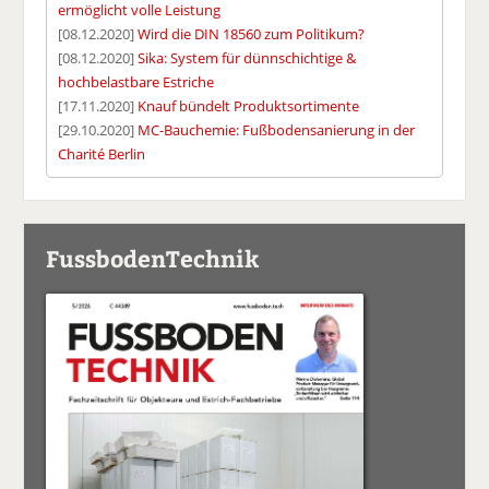
ermöglicht volle Leistung
[08.12.2020]
Wird die DIN 18560 zum Politikum?
[08.12.2020]
Sika: System für dünnschichtige &
hochbelastbare Estriche
[17.11.2020]
Knauf bündelt Produktsortimente
[29.10.2020]
MC-Bauchemie: Fußbodensanierung in der
Charité Berlin
FussbodenTechnik