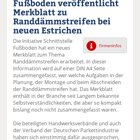
Fußboden veröffentlicht
k
k
k
k
k
Merkblatt zu
el
el
el
el
el
a
t
a
p
D
Randdämmstreifen bei
uf
wi
uf
er
ru
neuen Estrichen
F
tt
Li
E
ck
ac
er
n
m
e
Die Initiative Schnittstelle
e
n
k
ai
n
Firmeninfos
Fußboden hat ein neues
b
e
l
Merkblatt zum Thema
o
di
v
Randdämmstreifen erarbeitet. In dieser
o
n
er
Information wird auf einer DIN A4 Seite
k
te
se
zusammengefasst, wer welche Aufgaben in der
te
il
n
Planung, der Montage und beim Abschneiden
il
e
d
der Randdämmstreifen hat. Das Merkblatt
e
n
e
enthält in der Branche seit Langem bekannte
n
n
Selbstverständlichkeiten, die aber so kompakt
bislang noch nicht zusammengefasst waren.
Die beteiligten Handwerksverbände und auch
der Verband der Deutschen Parkettindustrie
haben sich einstimmig dafür ausgesprochen,