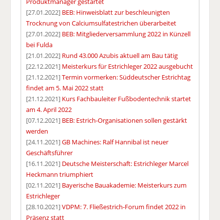
Produktmanager gestartet
[27.01.2022]
BEB: Hinweisblatt zur beschleunigten
Trocknung von Calciumsulfatestrichen überarbeitet
[27.01.2022]
BEB: Mitgliederversammlung 2022 in Künzell
bei Fulda
[21.01.2022]
Rund 43.000 Azubis aktuell am Bau tätig
[22.12.2021]
Meisterkurs für Estrichleger 2022 ausgebucht
[21.12.2021]
Termin vormerken: Süddeutscher Estrichtag
findet am 5. Mai 2022 statt
[21.12.2021]
Kurs Fachbauleiter Fußbodentechnik startet
am 4. April 2022
[07.12.2021]
BEB: Estrich-Organisationen sollen gestärkt
werden
[24.11.2021]
GB Machines: Ralf Hannibal ist neuer
Geschäftsführer
[16.11.2021]
Deutsche Meisterschaft: Estrichleger Marcel
Heckmann triumphiert
[02.11.2021]
Bayerische Bauakademie: Meisterkurs zum
Estrichleger
[28.10.2021]
VDPM: 7. Fließestrich-Forum findet 2022 in
Präsenz statt