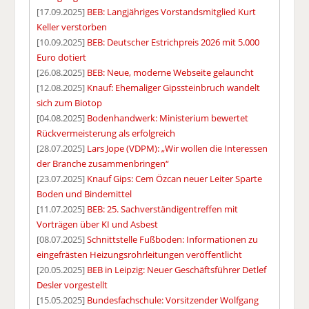
[17.09.2025]
BEB: Langjähriges Vorstandsmitglied Kurt
Keller verstorben
[10.09.2025]
BEB: Deutscher Estrichpreis 2026 mit 5.000
Euro dotiert
[26.08.2025]
BEB: Neue, moderne Webseite gelauncht
[12.08.2025]
Knauf: Ehemaliger Gipssteinbruch wandelt
sich zum Biotop
[04.08.2025]
Bodenhandwerk: Ministerium bewertet
Rückvermeisterung als erfolgreich
[28.07.2025]
Lars Jope (VDPM): „Wir wollen die Interessen
der Branche zusammenbringen“
[23.07.2025]
Knauf Gips: Cem Özcan neuer Leiter Sparte
Boden und Bindemittel
[11.07.2025]
BEB: 25. Sachverständigentreffen mit
Vorträgen über KI und Asbest
[08.07.2025]
Schnittstelle Fußboden: Informationen zu
eingefrästen Heizungsrohrleitungen veröffentlicht
[20.05.2025]
BEB in Leipzig: Neuer Geschäftsführer Detlef
Desler vorgestellt
[15.05.2025]
Bundesfachschule: Vorsitzender Wolfgang