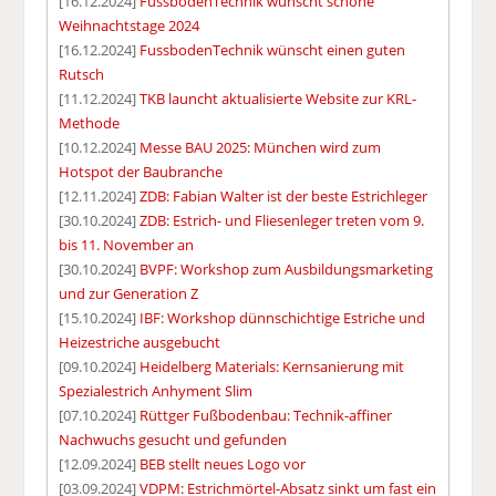
[16.12.2024]
FussbodenTechnik wünscht schöne
Weihnachtstage 2024
[16.12.2024]
FussbodenTechnik wünscht einen guten
Rutsch
[11.12.2024]
TKB launcht aktualisierte Website zur KRL-
Methode
[10.12.2024]
Messe BAU 2025: München wird zum
Hotspot der Baubranche
[12.11.2024]
ZDB: Fabian Walter ist der beste Estrichleger
[30.10.2024]
ZDB: Estrich- und Fliesenleger treten vom 9.
bis 11. November an
[30.10.2024]
BVPF: Workshop zum Ausbildungsmarketing
und zur Generation Z
[15.10.2024]
IBF: Workshop dünnschichtige Estriche und
Heizestriche ausgebucht
[09.10.2024]
Heidelberg Materials: Kernsanierung mit
Spezialestrich Anhyment Slim
[07.10.2024]
Rüttger Fußbodenbau: Technik-affiner
Nachwuchs gesucht und gefunden
[12.09.2024]
BEB stellt neues Logo vor
[03.09.2024]
VDPM: Estrichmörtel-Absatz sinkt um fast ein