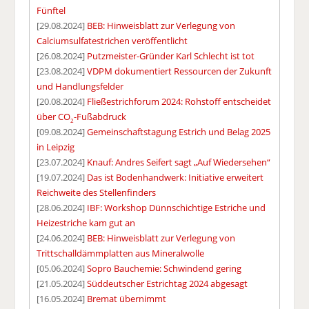
Fünftel
[29.08.2024]
BEB: Hinweisblatt zur Verlegung von
Calciumsulfatestrichen veröffentlicht
[26.08.2024]
Putzmeister-Gründer Karl Schlecht ist tot
[23.08.2024]
VDPM dokumentiert Ressourcen der Zukunft
und Handlungsfelder
[20.08.2024]
Fließestrichforum 2024: Rohstoff entscheidet
über CO
-Fußabdruck
2
[09.08.2024]
Gemeinschaftstagung Estrich und Belag 2025
in Leipzig
[23.07.2024]
Knauf: Andres Seifert sagt „Auf Wiedersehen“
[19.07.2024]
Das ist Bodenhandwerk: Initiative erweitert
Reichweite des Stellenfinders
[28.06.2024]
IBF: Workshop Dünnschichtige Estriche und
Heizestriche kam gut an
[24.06.2024]
BEB: Hinweisblatt zur Verlegung von
Trittschalldämmplatten aus Mineralwolle
[05.06.2024]
Sopro Bauchemie: Schwindend gering
[21.05.2024]
Süddeutscher Estrichtag 2024 abgesagt
[16.05.2024]
Bremat übernimmt