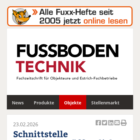
S
News
Produkte
Objekte
Stellenmarkt
u
c
h
23.02.2026
e
Ar
Ar
Ar
Ar
Ar
Schnittstelle
ti
ti
ti
ti
ti