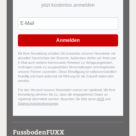
jetzt kostenlos anmelden
Anmelden
Mit Ihrer Anmeldung erhalten Sie kostenlos unseren Newsletter mit
aktuellen Nachrichten der Branche. Außerdem dürfen wir Ihnen per
E-Mail auch weitere interessante Hinweise zu Verlagsangeboten,
Umfragen sowie zu ausgewählten Veranstaltungen und Angeboten
unserer Partner zusenden. Diese Einwilligung ist selbstverständlich
freiwillig und kann jederzeit mit Wirkung für die Zukunft widerrufen
werden.
Für den Versand unserer Newsletter nutzen wir rapidmail. Mit Ihrer
Anmeldung stimmen Sie zu, dass die eingegebenen Daten an
rapidmail übermittelt werden. Beachten Sie bitte deren
AGB
und
Datenschutzbestimmungen
.
FussbodenFUXX