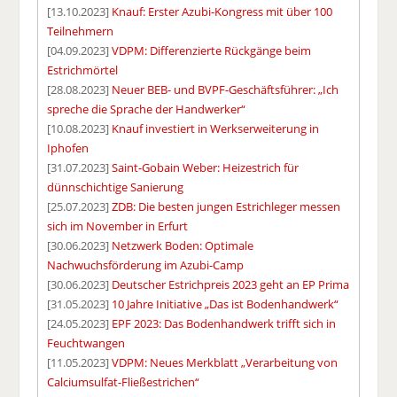
[13.10.2023]
Knauf: Erster Azubi-Kongress mit über 100
Teilnehmern
[04.09.2023]
VDPM: Differenzierte Rückgänge beim
Estrichmörtel
[28.08.2023]
Neuer BEB- und BVPF-Geschäftsführer: „Ich
spreche die Sprache der Handwerker“
[10.08.2023]
Knauf investiert in Werkserweiterung in
Iphofen
[31.07.2023]
Saint-Gobain Weber: Heizestrich für
dünnschichtige Sanierung
[25.07.2023]
ZDB: Die besten jungen Estrichleger messen
sich im November in Erfurt
[30.06.2023]
Netzwerk Boden: Optimale
Nachwuchsförderung im Azubi-Camp
[30.06.2023]
Deutscher Estrichpreis 2023 geht an EP Prima
[31.05.2023]
10 Jahre Initiative „Das ist Bodenhandwerk“
[24.05.2023]
EPF 2023: Das Bodenhandwerk trifft sich in
Feuchtwangen
[11.05.2023]
VDPM: Neues Merkblatt „Verarbeitung von
Calciumsulfat-Fließestrichen“