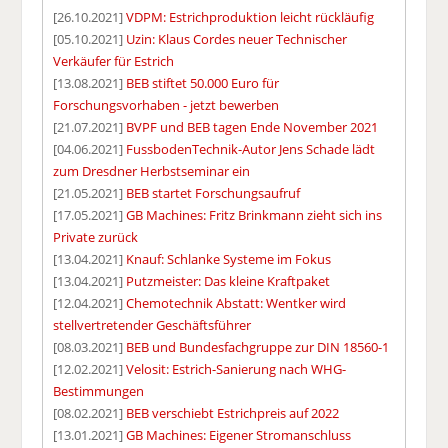
[26.10.2021]
VDPM: Estrichproduktion leicht rückläufig
[05.10.2021]
Uzin: Klaus Cordes neuer Technischer
Verkäufer für Estrich
[13.08.2021]
BEB stiftet 50.000 Euro für
Forschungsvorhaben - jetzt bewerben
[21.07.2021]
BVPF und BEB tagen Ende November 2021
[04.06.2021]
FussbodenTechnik-Autor Jens Schade lädt
zum Dresdner Herbstseminar ein
[21.05.2021]
BEB startet Forschungsaufruf
[17.05.2021]
GB Machines: Fritz Brinkmann zieht sich ins
Private zurück
[13.04.2021]
Knauf: Schlanke Systeme im Fokus
[13.04.2021]
Putzmeister: Das kleine Kraftpaket
[12.04.2021]
Chemotechnik Abstatt: Wentker wird
stellvertretender Geschäftsführer
[08.03.2021]
BEB und Bundesfachgruppe zur DIN 18560-1
[12.02.2021]
Velosit: Estrich-Sanierung nach WHG-
Bestimmungen
[08.02.2021]
BEB verschiebt Estrichpreis auf 2022
[13.01.2021]
GB Machines: Eigener Stromanschluss