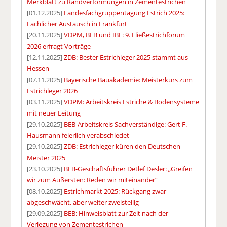
Merkblatt zu Randverformungen in Zementestrichen
[01.12.2025]
Landesfachgruppentagung Estrich 2025:
Fachlicher Austausch in Frankfurt
[20.11.2025]
VDPM, BEB und IBF: 9. Fließestrichforum
2026 erfragt Vorträge
[12.11.2025]
ZDB: Bester Estrichleger 2025 stammt aus
Hessen
[07.11.2025]
Bayerische Bauakademie: Meisterkurs zum
Estrichleger 2026
[03.11.2025]
VDPM: Arbeitskreis Estriche & Bodensysteme
mit neuer Leitung
[29.10.2025]
BEB-Arbeitskreis Sachverständige: Gert F.
Hausmann feierlich verabschiedet
[29.10.2025]
ZDB: Estrichleger küren den Deutschen
Meister 2025
[23.10.2025]
BEB-Geschäftsführer Detlef Desler: „Greifen
wir zum Äußersten: Reden wir miteinander“
[08.10.2025]
Estrichmarkt 2025: Rückgang zwar
abgeschwächt, aber weiter zweistellig
[29.09.2025]
BEB: Hinweisblatt zur Zeit nach der
Verlegung von Zementestrichen