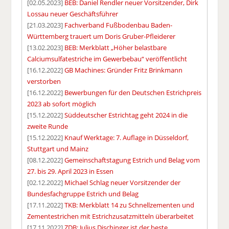
[02.05.2023]
BEB: Daniel Rendler neuer Vorsitzender, Dirk
Lossau neuer Geschäftsführer
[21.03.2023]
Fachverband Fußbodenbau Baden-
Württemberg trauert um Doris Gruber-Pfleiderer
[13.02.2023]
BEB: Merkblatt „Höher belastbare
Calciumsulfatestriche im Gewerbebau“ veröffentlicht
[16.12.2022]
GB Machines: Gründer Fritz Brinkmann
verstorben
[16.12.2022]
Bewerbungen für den Deutschen Estrichpreis
2023 ab sofort möglich
[15.12.2022]
Süddeutscher Estrichtag geht 2024 in die
zweite Runde
[15.12.2022]
Knauf Werktage: 7. Auflage in Düsseldorf,
Stuttgart und Mainz
[08.12.2022]
Gemeinschaftstagung Estrich und Belag vom
27. bis 29. April 2023 in Essen
[02.12.2022]
Michael Schlag neuer Vorsitzender der
Bundesfachgruppe Estrich und Belag
[17.11.2022]
TKB: Merkblatt 14 zu Schnellzementen und
Zementestrichen mit Estrichzusatzmitteln überarbeitet
[17.11.2022]
ZDB: Julius Dischinger ist der beste