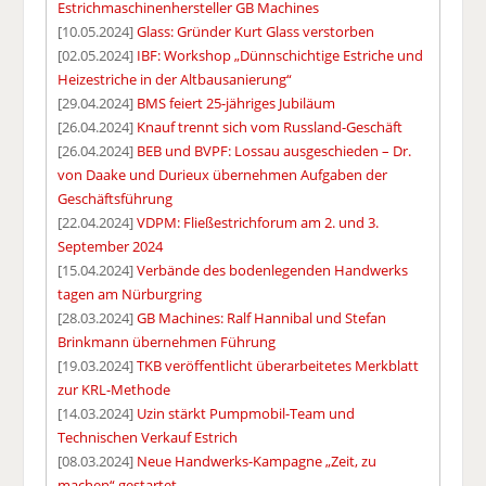
Estrichmaschinenhersteller GB Machines
[10.05.2024]
Glass: Gründer Kurt Glass verstorben
[02.05.2024]
IBF: Workshop „Dünnschichtige Estriche und
Heizestriche in der Altbausanierung“
[29.04.2024]
BMS feiert 25-jähriges Jubiläum
[26.04.2024]
Knauf trennt sich vom Russland-Geschäft
[26.04.2024]
BEB und BVPF: Lossau ausgeschieden – Dr.
von Daake und Durieux übernehmen Aufgaben der
Geschäftsführung
[22.04.2024]
VDPM: Fließestrichforum am 2. und 3.
September 2024
[15.04.2024]
Verbände des bodenlegenden Handwerks
tagen am Nürburgring
[28.03.2024]
GB Machines: Ralf Hannibal und Stefan
Brinkmann übernehmen Führung
[19.03.2024]
TKB veröffentlicht überarbeitetes Merkblatt
zur KRL-Methode
[14.03.2024]
Uzin stärkt Pumpmobil-Team und
Technischen Verkauf Estrich
[08.03.2024]
Neue Handwerks-Kampagne „Zeit, zu
machen“ gestartet