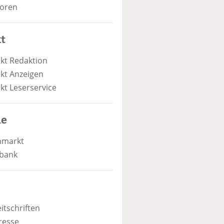
oren
t
kt Redaktion
kt Anzeigen
kt Leserservice
he
nmarkt
bank
itschriften
resse