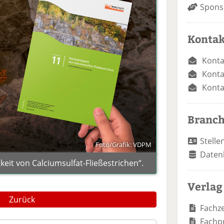
Spons
Kontak
Konta
Konta
Konta
Branc
Stelle
Foto/Grafik: VDPM
Daten
eit von Calciumsulfat-Fließestrichen“.
Verlag
Zurück
Fachze
Fachp