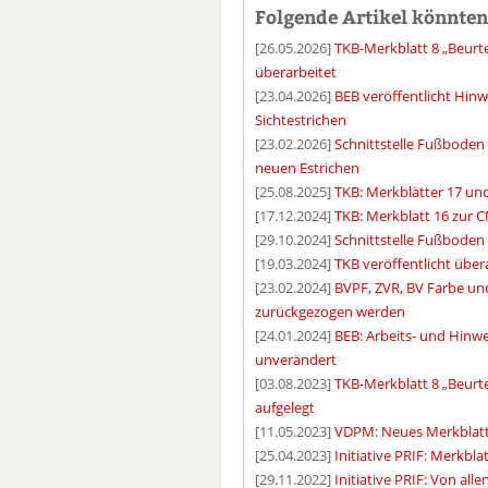
Folgende Artikel könnten 
[26.05.2026]
TKB-Merkblatt 8 „Beurt
überarbeitet
[23.04.2026]
BEB veröffentlicht Hin
Sichtestrichen
[23.02.2026]
Schnittstelle Fußboden
neuen Estrichen
[25.08.2025]
TKB: Merkblätter 17 und
[17.12.2024]
TKB: Merkblatt 16 zur 
[29.10.2024]
Schnittstelle Fußboden 
[19.03.2024]
TKB veröffentlicht übe
[23.02.2024]
BVPF, ZVR, BV Farbe un
zurückgezogen werden
[24.01.2024]
BEB: Arbeits- und Hinw
unverändert
[03.08.2023]
TKB-Merkblatt 8 „Beurt
aufgelegt
[11.05.2023]
VDPM: Neues Merkblatt 
[25.04.2023]
Initiative PRIF: Merkb
[29.11.2022]
Initiative PRIF: Von al