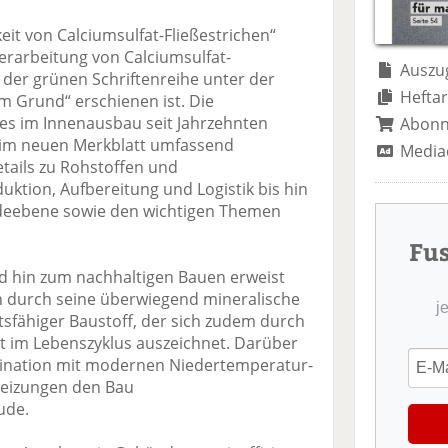
te
il
n
il
e
d
eit von Calciumsulfat-Fließestrichen“
e
n
e
erarbeitung von Calciumsulfat-
n
n
Auszug
n der grünen Schriftenreihe unter der
Heftar
em Grund“ erschienen ist. Die
es im Innenausbau seit Jahrzehnten
Abon
 im neuen Merkblatt umfassend
Media
tails zu Rohstoffen und
ktion, Aufbereitung und Logistik bis hin
udeebene sowie den wichtigen Themen
Fu
nd hin zum nachhaltigen Bauen erweist
ch durch seine überwiegend mineralische
j
fähiger Baustoff, der sich zudem durch
tät im Lebenszyklus auszeichnet. Darüber
bination mit modernen Niedertemperatur-
eizungen den Bau
ude.