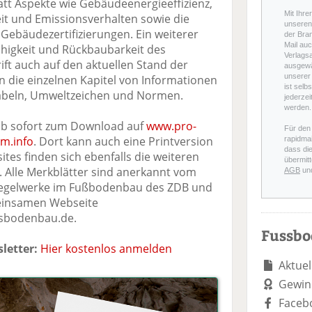
tt Aspekte wie Gebäudeenergieeffizienz,
Mit Ihre
t und Emissionsverhalten sowie die
unseren 
ebäudezertifizierungen. Ein weiterer
der Bra
Mail auc
fähigkeit und Rückbaubarkeit des
Verlags
ift auch auf den aktuellen Stand der
ausgewä
unserer 
n die einzelnen Kapitel von Informationen
ist selb
Labeln, Umweltzeichen und Normen.
jederzei
werden.
 ab sofort zum Download auf
www.pro-
Für den
m.info
. Dort kann auch eine Printversion
rapidmai
dass di
ites finden sich ebenfalls die weiteren
übermitt
. Alle Merkblätter sind anerkannt vom
AGB
un
 Regelwerke im Fußbodenbau des ZDB und
meinsamen Webseite
sbodenbau.de.
Fussb
letter:
Hier kostenlos anmelden
Aktuel
Gewin
Faceb