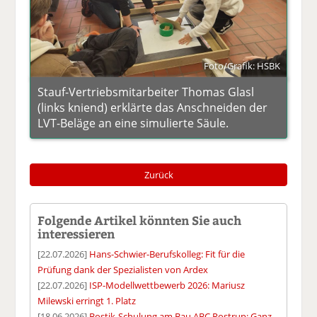
Foto/Grafik: HSBK
Stauf-Vertriebsmitarbeiter Thomas Glasl
(links kniend) erklärte das Anschneiden der
LVT-Beläge an eine simulierte Säule.
Zurück
Folgende Artikel könnten Sie auch
interessieren
[22.07.2026]
Hans-Schwier-Berufskolleg: Fit für die
Prüfung dank der Spezialisten von Ardex
[22.07.2026]
ISP-Modellwettbewerb 2026: Mariusz
Milewski erringt 1. Platz
[18.06.2026]
Bostik-Schulung am Bau ABC Rostrup: Ganz