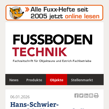
S
News
Produkte
Objekte
Stellenmarkt
u
c
h
06.01.2026
e
Ar
Ar
Ar
Ar
Ar
Hans-Schwier-
ti
ti
ti
ti
ti