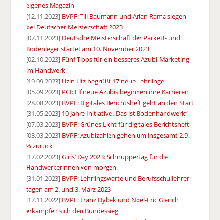
eigenes Magazin
[12.11.2023]
BVPF: Till Baumann und Arian Rama siegen
bei Deutscher Meisterschaft 2023
[07.11.2023]
Deutsche Meisterschaft der Parkett- und
Bodenleger startet am 10. November 2023
[02.10.2023]
Fünf Tipps für ein besseres Azubi-Marketing
im Handwerk
[19.09.2023]
Uzin Utz begrüßt 17 neue Lehrlinge
[05.09.2023]
PCI: Elf neue Azubis beginnen ihre Karrieren
[28.08.2023]
BVPF: Digitales Berichtsheft geht an den Start
[31.05.2023]
10 Jahre Initiative „Das ist Bodenhandwerk“
[07.03.2023]
BVPF: Grünes Licht für digitales Berichtsheft
[03.03.2023]
BVPF: Azubizahlen gehen um insgesamt 2,9
% zurück
[17.02.2023]
Girls’ Day 2023: Schnuppertag für die
Handwerkerinnen von morgen
[31.01.2023]
BVPF: Lehrlingswarte und Berufsschullehrer
tagen am 2. und 3. März 2023
[17.11.2022]
BVPF: Franz Dybek und Noel-Eric Gierich
erkämpfen sich den Bundessieg