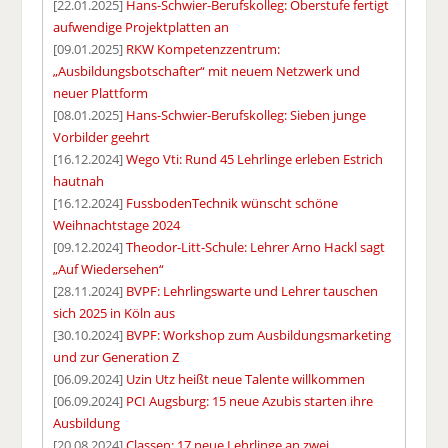
[22.01.2025]
Hans-Schwier-Berufskolleg: Oberstufe fertigt
aufwendige Projektplatten an
[09.01.2025]
RKW Kompetenzzentrum:
„Ausbildungsbotschafter“ mit neuem Netzwerk und
neuer Plattform
[08.01.2025]
Hans-Schwier-Berufskolleg: Sieben junge
Vorbilder geehrt
[16.12.2024]
Wego Vti: Rund 45 Lehrlinge erleben Estrich
hautnah
[16.12.2024]
FussbodenTechnik wünscht schöne
Weihnachtstage 2024
[09.12.2024]
Theodor-Litt-Schule: Lehrer Arno Hackl sagt
„Auf Wiedersehen“
[28.11.2024]
BVPF: Lehrlingswarte und Lehrer tauschen
sich 2025 in Köln aus
[30.10.2024]
BVPF: Workshop zum Ausbildungsmarketing
und zur Generation Z
[06.09.2024]
Uzin Utz heißt neue Talente willkommen
[06.09.2024]
PCI Augsburg: 15 neue Azubis starten ihre
Ausbildung
[20.08.2024]
Classen: 17 neue Lehrlinge an zwei