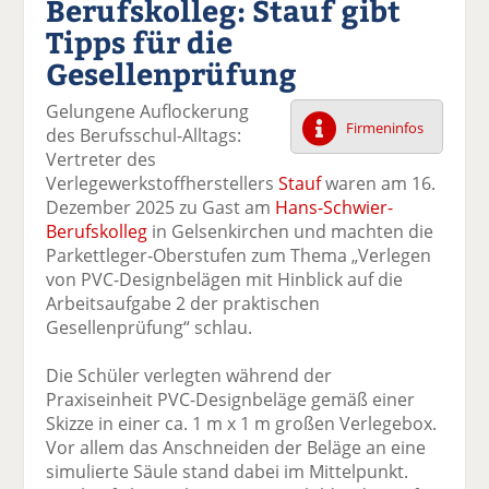
Berufskolleg: Stauf gibt
k
k
k
k
k
Tipps für die
el
el
el
el
el
a
t
a
p
D
Gesellenprüfung
uf
wi
uf
er
ru
F
tt
Li
E
ck
Gelungene Auflockerung
ac
er
n
m
e
Firmeninfos
des Berufsschul-Alltags:
e
n
k
ai
n
Vertreter des
b
e
l
Verlegewerkstoffherstellers
Stauf
waren am 16.
o
di
v
Dezember 2025 zu Gast am
Hans-Schwier-
o
n
er
Berufskolleg
in Gelsenkirchen und machten die
k
te
se
Parkettleger-Oberstufen zum Thema „Verlegen
te
il
n
von PVC-Designbelägen mit Hinblick auf die
il
e
d
Arbeitsaufgabe 2 der praktischen
e
n
e
Gesellenprüfung“ schlau.
n
n
Die Schüler verlegten während der
Praxiseinheit PVC-Designbeläge gemäß einer
Skizze in einer ca. 1 m x 1 m großen Verlegebox.
Vor allem das Anschneiden der Beläge an eine
simulierte Säule stand dabei im Mittelpunkt.