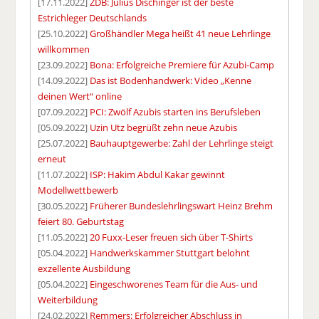
[17.11.2022]
ZDB: Julius Dischinger ist der beste
Estrichleger Deutschlands
[25.10.2022]
Großhändler Mega heißt 41 neue Lehrlinge
willkommen
[23.09.2022]
Bona: Erfolgreiche Premiere für Azubi-Camp
[14.09.2022]
Das ist Bodenhandwerk: Video „Kenne
deinen Wert“ online
[07.09.2022]
PCI: Zwölf Azubis starten ins Berufsleben
[05.09.2022]
Uzin Utz begrüßt zehn neue Azubis
[25.07.2022]
Bauhauptgewerbe: Zahl der Lehrlinge steigt
erneut
[11.07.2022]
ISP: Hakim Abdul Kakar gewinnt
Modellwettbewerb
[30.05.2022]
Früherer Bundeslehrlingswart Heinz Brehm
feiert 80. Geburtstag
[11.05.2022]
20 Fuxx-Leser freuen sich über T-Shirts
[05.04.2022]
Handwerkskammer Stuttgart belohnt
exzellente Ausbildung
[05.04.2022]
Eingeschworenes Team für die Aus- und
Weiterbildung
[24.02.2022]
Remmers: Erfolgreicher Abschluss in