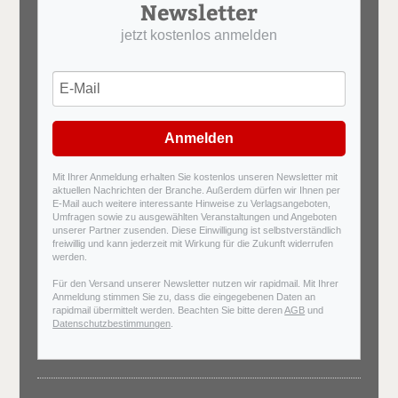
Newsletter
jetzt kostenlos anmelden
Anmelden
Mit Ihrer Anmeldung erhalten Sie kostenlos unseren Newsletter mit
aktuellen Nachrichten der Branche. Außerdem dürfen wir Ihnen per
E-Mail auch weitere interessante Hinweise zu Verlagsangeboten,
Umfragen sowie zu ausgewählten Veranstaltungen und Angeboten
unserer Partner zusenden. Diese Einwilligung ist selbstverständlich
freiwillig und kann jederzeit mit Wirkung für die Zukunft widerrufen
werden.
Für den Versand unserer Newsletter nutzen wir rapidmail. Mit Ihrer
Anmeldung stimmen Sie zu, dass die eingegebenen Daten an
rapidmail übermittelt werden. Beachten Sie bitte deren
AGB
und
Datenschutzbestimmungen
.