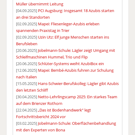
Müller übernimmt Leitung
[04.09.2025]
PCI Augsburg: Insgesamt 18 Azubis starten
an drei Standorten
[02.09.2025]
Mapei: Fliesenleger-Azubis erleben
spannenden Praxistag in Trier
[02.09.2025]
Uzin Utz: Elf junge Menschen starten ins
Berufsleben
[20.06.2025]
Jobelmann-Schule: Lägler zeigt Umgang mit
Schleifmaschinen Hummel, Trio und Flip
[20.06.2025]
Schlüter-Systems weiht AzubiBox ein
[12.06.2025]
Mapei: Bembé-Azubis fuhren zur Schulung
nach Italien
[15.05.2025]
Hans-Schwier-Berufskolleg: Lägler gibt Azubis
den letzten Schliff
[30.04.2025]
Netto-Lehrlingscamp 2025: Ein starkes Team
auf dem Brienzer Rothorn
[22.04.2025]
„Das ist Bodenhandwerk“ legt
Fortschrittsbericht 2024 vor
[03.02.2025]
Jobelmann-Schule: Oberflächenbehandlung
mit den Experten von Bona