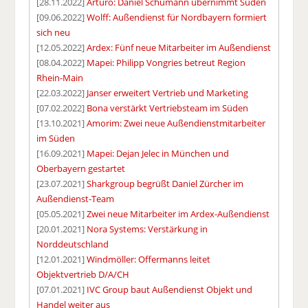
[28.11.2022]
Arturo: Daniel Schumann übernimmt Süden
[09.06.2022]
Wolff: Außendienst für Nordbayern formiert
sich neu
[12.05.2022]
Ardex: Fünf neue Mitarbeiter im Außendienst
[08.04.2022]
Mapei: Philipp Vongries betreut Region
Rhein-Main
[22.03.2022]
Janser erweitert Vertrieb und Marketing
[07.02.2022]
Bona verstärkt Vertriebsteam im Süden
[13.10.2021]
Amorim: Zwei neue Außendienstmitarbeiter
im Süden
[16.09.2021]
Mapei: Dejan Jelec in München und
Oberbayern gestartet
[23.07.2021]
Sharkgroup begrüßt Daniel Zürcher im
Außendienst-Team
[05.05.2021]
Zwei neue Mitarbeiter im Ardex-Außendienst
[20.01.2021]
Nora Systems: Verstärkung in
Norddeutschland
[12.01.2021]
Windmöller: Offermanns leitet
Objektvertrieb D/A/CH
[07.01.2021]
IVC Group baut Außendienst Objekt und
Handel weiter aus