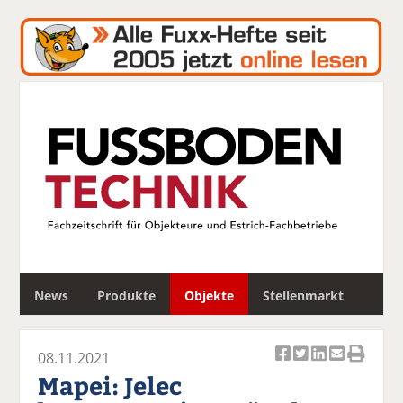
S
News
Produkte
Objekte
Stellenmarkt
u
c
h
08.11.2021
e
Ar
Ar
Ar
Ar
Ar
Mapei: Jelec
ti
ti
ti
ti
ti