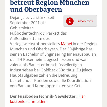
betreut Region München
k
k
k
k
k
und Oberbayern
el
el
el
el
el
a
t
a
p
D
Dejan Jelec verstärkt seit
uf
wi
uf
er
ru
Firmeninfos
September 2021 als
F
tt
Li
E
ck
Gebietsleiter
ac
er
n
m
e
Fußbodentechnik & Parkett das
e
n
k
ai
n
Außendienstteam des
b
e
l
Verlegewerkstoffherstellers
Mapei
in der Region
o
di
v
München und Oberbayern. Der 30-Jährige hat
o
n
er
seinen Bachelor of Engineering Innenausbau an
k
te
se
der TH Rosenheim abgeschlossen und war
te
il
n
zuletzt als Bauleiter im schlüsselfertigen
il
e
d
Industriebau bei Goldbeck Süd tätig. Zu Jelecs
e
n
e
Hauptaufgaben zählen die Betreuung
n
n
bestehender Kunden sowie die Koordination
von Bau- und Kundenprojekten vor Ort.
Der FussbodenTechnik-Newsletter:
Hier
kostenlos anmelden