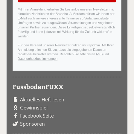
Mit Ihrer Anmeldung erhalten Sie kostenlos unseren Newsletter mit
aktuellen Nachrichten der Branche. Außerdem dürfen wir Ihnen per
E-Mail auch weitere interessante Hinweise zu Verlagsangeboten,
Umfragen sowie zu ausgewählten Veranstaltungen und Angeboten
unserer Partner zusenden. Diese Einwilligung ist selbstverständlich
freiwillig und kann jederzeit mit Wirkung für die Zukunft widerrufen
werden.
Für den Versand unserer Newsletter nutzen wir rapidmail. Mit Ihrer
Anmeldung stimmen Sie zu, dass die eingegebenen Daten an
rapidmail übermittelt werden. Beachten Sie bitte deren
AGB
und
Datenschutzbestimmungen
.
FussbodenFUXX
Aktuelles Heft lesen
Gewinnspiel
Facebook Seite
Sponsoren