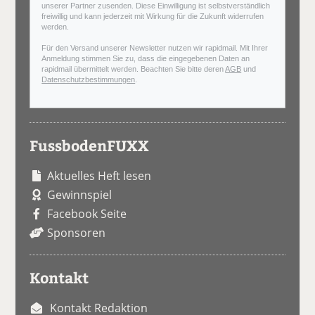
unserer Partner zusenden. Diese Einwilligung ist selbstverständlich
freiwillig und kann jederzeit mit Wirkung für die Zukunft widerrufen
werden.
Für den Versand unserer Newsletter nutzen wir rapidmail. Mit Ihrer
Anmeldung stimmen Sie zu, dass die eingegebenen Daten an
rapidmail übermittelt werden. Beachten Sie bitte deren
AGB
und
Datenschutzbestimmungen
.
FussbodenFUXX
Aktuelles Heft lesen
Gewinnspiel
Facebook Seite
Sponsoren
Kontakt
Kontakt Redaktion