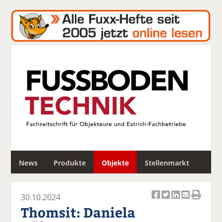
S
News
Produkte
Objekte
Stellenmarkt
u
c
h
30.10.2024
e
Ar
Ar
Ar
Ar
Ar
Thomsit: Daniela
ti
ti
ti
ti
ti