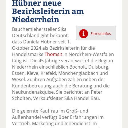
Hübner neue
k
k
k
k
k
Bezirksleiterin am
el
el
el
el
el
a
t
a
p
D
Niederrhein
uf
wi
uf
er
ru
F
tt
Li
E
ck
Bauchemiehersteller Sika
ac
er
n
m
e
Firmeninfos
Deutschland gibt bekannt,
e
n
k
ai
n
dass Daniela Hübner seit 1.
b
e
l
Oktober 2024 als Bezirksleiterin für die
o
di
v
Handelsmarke
Thomsit
in Nordrhein-Westfalen
o
n
er
tätig ist: Die 45-Jährige verantwortet die Region
k
te
se
Niederrhein einschließlich Bocholt, Duisburg,
te
il
n
Essen, Kleve, Krefeld, Mönchengladbach und
il
e
d
Wesel. Zu ihren Aufgaben zählen neben der
e
n
e
Kundenbetreuung auch die Beratung und die
n
n
Neukundenakquise. Sie berichtet an Peter
Scholten, Verkaufsleiter Sika Handel Bau.
Die gelernte Kauffrau im Groß- und
Außenhandel verfügt über Erfahrungen im
Vertrieb, Marketing und Innendienst im