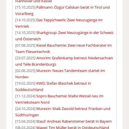
Hannover und Kassel
[15.10.2025]
Pallmann: Özgür Caliskan berät in Tirol und
Vorarlberg
[14.10.2025]
Das Teppichwerk: Zwei Neuzugänge im
Vertrieb
[14.10.2025]
Sharkgroup: Zwei Neuzugänge in der Schweiz
und Österreich
[07.08.2025]
Kiesel Bauchemie: Zwei neue Fachberater im
Team Fliesentechnik
[23.07.2025]
Amorim: Grafenkamp betreut Niedersachsen
und Teile Brandenburgs
[02.06.2025]
Murexin: Neues Tandemteam startet im
Norden
[19.02.2025]
KWG: Stefan Blaschek betreut in
Süddeutschland
[11.12.2024]
Sopro Bauchemie: Malte Wessel neu im
Vertriebsteam Nord
[24.10.2024]
Murexin: Maik Ziezold betreut Franken und
Südthüringen
[15.04.2024]
Stauf: Andreas Rabensteiner berät in Bayern
[08.03.2024]
Mapei: Tim Müller berät in Ostdeutschland