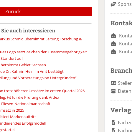
Spons
Zurück
Kontak
Sie auch interessieren
Konta
 Markus Schmid übernimmt Leitung Forschung &
Konta
Konta
ues Logo setzt Zeichen der Zusammengehörigkeit
 Standort auf
übernimmt Gebiet Sachsen
Branc
de Dr. Kathrin Hein im Amt bestätigt
eilung und Vorbereitung von Untergründen“
Stelle
Daten
nn trotz höherer Umsätze im ersten Quartal 2026
eg: Fit für die Prüfung dank Ardex
e Fliesen-Nationalmannschaft
Verlag
umsatz in 2025
isiert Markenauftritt
Fachze
pandierendes Erfolgsmodell
 gestartet
Fachp