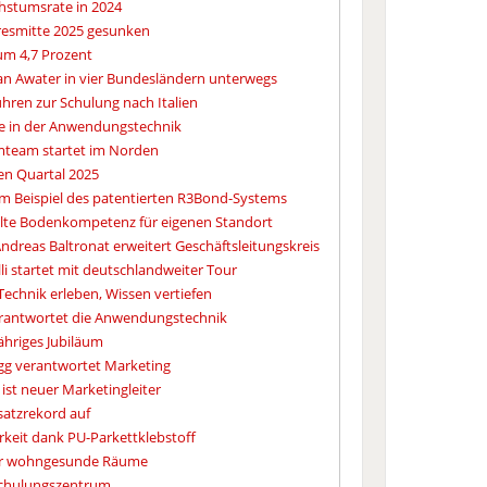
chstumsrate in 2024
resmitte 2025 gesunken
um 4,7 Prozent
an Awater in vier Bundesländern unterwegs
hren zur Schulung nach Italien
e in der Anwendungstechnik
team startet im Norden
en Quartal 2025
 am Beispiel des patentierten R3Bond-Systems
elte Bodenkompetenz für eigenen Standort
dreas Baltronat erweitert Geschäftsleitungskreis
li startet mit deutschlandweiter Tour
echnik erleben, Wissen vertiefen
erantwortet die Anwendungstechnik
jähriges Jubiläum
gg verantwortet Marketing
ist neuer Marketingleiter
satzrekord auf
arkeit dank PU-Parkettklebstoff
für wohngesunde Räume
Schulungszentrum