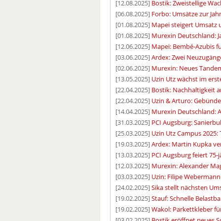
[12.08.2025]
Bostik: Zweistellige Wa
[06.08.2025]
Forbo: Umsätze zur Jah
[01.08.2025]
Mapei steigert Umsatz 
[01.08.2025]
Murexin Deutschland: J
[12.06.2025]
Mapei: Bembé-Azubis fu
[03.06.2025]
Ardex: Zwei Neuzugäng
[02.06.2025]
Murexin: Neues Tandem
[13.05.2025]
Uzin Utz wächst im erst
[22.04.2025]
Bostik: Nachhaltigkeit
[22.04.2025]
Uzin & Arturo: Gebünd
[14.04.2025]
Murexin Deutschland: An
[31.03.2025]
PCI Augsburg: Sanierbul
[25.03.2025]
Uzin Utz Campus 2025: T
[19.03.2025]
Ardex: Martin Kupka v
[13.03.2025]
PCI Augsburg feiert 75-
[12.03.2025]
Murexin: Alexander Ma
[03.03.2025]
Uzin: Filipe Webermann 
[24.02.2025]
Sika stellt nächsten Um
[19.02.2025]
Stauf: Schnelle Belastb
[19.02.2025]
Wakol: Parkettkleber 
[03.02.2025]
Bostik eröffnet neues 