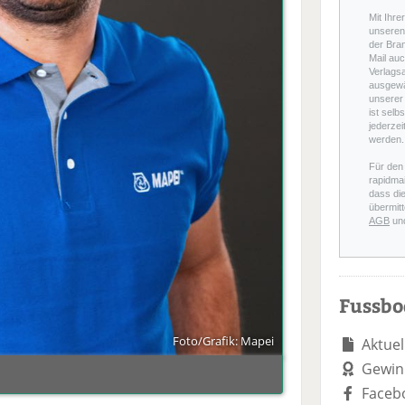
Mit Ihre
unseren 
der Bra
Mail auc
Verlags
ausgewä
unserer 
ist selb
jederzei
werden.
Für den
rapidmai
dass di
übermitt
AGB
un
Fussb
Foto/Grafik: Mapei
Aktuel
Gewin
Faceb