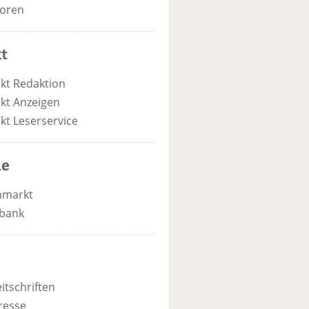
oren
t
kt Redaktion
kt Anzeigen
kt Leserservice
he
nmarkt
bank
itschriften
resse