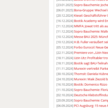
[23.01.2025]
Sopro Bauchemie: Joch
[06.01.2025]
Bona-Gruppe: Wechsel
[20.12.2024]
Kiesel: Geschäftsführer 
[16.12.2024]
Bostik Academy wird End
[11.12.2024]
MMFA: Jowat tritt als a
[11.12.2024]
Sopro Bauchemie: Malt
[10.12.2024]
Messe BAU 2025: Münch
[10.12.2024]
H.B. Fuller veräußert se
[05.12.2024]
Forbo Eurocol: Neue Ge
[22.11.2024]
Premiere von „Uzin Next
[18.11.2024]
Uzin Utz: Profitabler t
[18.11.2024]
Bostik sagt BAU-Teilna
[11.11.2024]
Murexin vertreibt Parke
[30.10.2024]
Thomsit: Daniela Hübne
[24.10.2024]
Murexin: Maik Ziezold 
[16.10.2024]
Bostik: Domenico Rizzo 
[11.10.2024]
Sopro Bauchemie: Floria
[02.10.2024]
Deutsche Klebstoffindus
[20.09.2024]
Sopro Bauchemie: Campu
[06.09.2024]
PCI Augsburg: 15 neue A