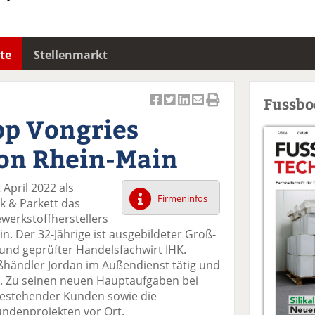
te
Stellenmarkt
Fussb
Ar
Ar
Ar
Ar
Ar
pp Vongries
ti
ti
ti
ti
ti
k
k
k
k
k
ion Rhein-Main
el
el
el
el
el
a
t
a
p
D
 April 2022 als
uf
wi
uf
er
ru
Firmeninfos
k & Parkett das
F
tt
Li
E
ck
werkstoffherstellers
ac
er
n
m
e
n. Der 32-Jährige ist ausgebildeter Groß-
e
n
k
ai
n
d geprüfter Handelsfachwirt IHK.
b
e
l
händler Jordan im Außendienst tätig und
o
di
v
ex. Zu seinen neuen Hauptaufgaben bei
o
n
er
bestehender Kunden sowie die
k
te
se
undenprojekten vor Ort.