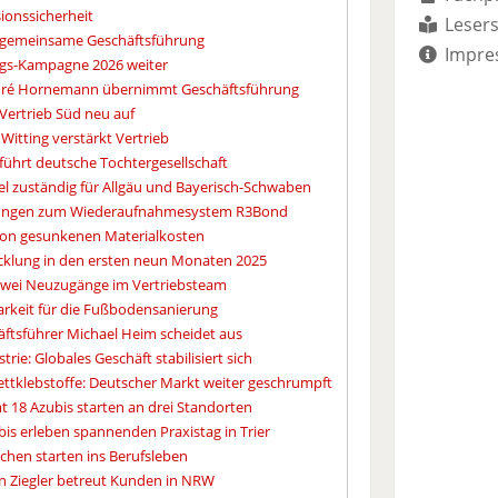
sionssicherheit
Lesers
 gemeinsame Geschäftsführung
Impre
ngs-Kampagne 2026 weiter
ndré Hornemann übernimmt Geschäftsführung
Vertrieb Süd neu auf
 Witting verstärkt Vertrieb
führt deutsche Tochtergesellschaft
l zuständig für Allgäu und Bayerisch-Schwaben
hulungen zum Wiederaufnahmesystem R3Bond
 von gesunkenen Materialkosten
wicklung in den ersten neun Monaten 2025
Zwei Neuzugänge im Vertriebsteam
rkeit für die Fußbodensanierung
äftsführer Michael Heim scheidet aus
rie: Globales Geschäft stabilisiert sich
ttklebstoffe: Deutscher Markt weiter geschrumpft
t 18 Azubis starten an drei Standorten
bis erleben spannenden Praxistag in Trier
schen starten ins Berufsleben
in Ziegler betreut Kunden in NRW