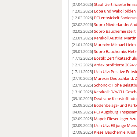
[07.04.2026]
Stauf: Zertifizierte Emis
[12.03.2026]
Loba und Wakol bilden
[12.02.2026]
PCI entwickelt Sanieru
[02.02.2026]
Sopro Niederlande: A
[02.02.2026]
Sopro Bauchemie stellt 
[23.01.2026]
Kerakoll Austria: Martin
[21.01.2026]
Murexin: Michael Heim 
[09.01.2026]
Sopro Bauchemie: Hetze
[17.12.2025]
Bostik: Zertifikatssc
[12.12.2025]
Ardex profitierte 2024
[17.11.2025]
Uzin Utz: Positive Ent
[27.10.2025]
Murexin Deutschland: 
[23.10.2025]
Schönox: Hohe Belastba
[13.10.2025]
Kerakoll: D/A/CH-Gesch
[09.10.2025]
Deutsche Klebstoffindust
[25.09.2025]
Bodenbelags- und Parke
[04.09.2025]
PCI Augsburg: Insgesam
[02.09.2025]
Mapei: Fliesenleger-Azu
[02.09.2025]
Uzin Utz: Elf junge Men
[27.08.2025]
Kiesel Bauchemie: Krist