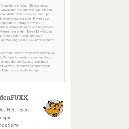
r Anmeldung erhalten Sie kostenlos
Newsletter mit aktuellen Nachrichten
nche. Außerdem dürfen wir Ihnen per E-
h weitere interessante Hinweise zu
angeboten, Umfragen sowie zu
hlten Veranstaltungen und Angeboten
Partner zusenden. Diese Einwilligung
stverständlich freiwillig und kann
t mit Wirkung für die Zukunft widerrufen
 Versand unserer Newsletter nutzen wir
l. Mit Ihrer Anmeldung stimmen Sie zu,
e eingegebenen Daten an rapidmail
elt werden. Beachten Sie bitte deren
d
Datenschutzbestimmungen
.
odenFUXX
les Heft lesen
nspiel
ook Seite