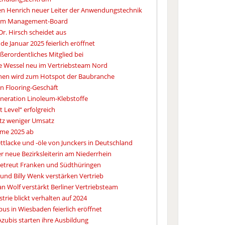
en Henrich neuer Leiter der Anwendungstechnik
 im Management-Board
Dr. Hirsch scheidet aus
e Januar 2025 feierlich eröffnet
ußerordentliches Mitglied bei
e Wessel neu im Vertriebsteam Nord
en wird zum Hotspot der Baubranche
in Flooring-Geschäft
neration Linoleum-Klebstoffe
 Level“ erfolgreich
rotz weniger Umsatz
hme 2025 ab
ttlacke und -öle von Junckers in Deutschland
r neue Bezirksleiterin am Niederrhein
betreut Franken und Südthüringen
und Billy Wenk verstärken Vertrieb
n Wolf verstärkt Berliner Vertriebsteam
trie blickt verhalten auf 2024
s in Wiesbaden feierlich eröffnet
zubis starten ihre Ausbildung