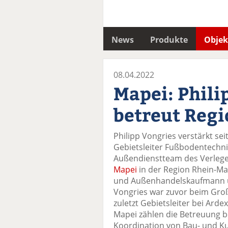
News
Produkte
Objek
08.04.2022
Mapei: Phili
betreut Reg
Philipp Vongries verstärkt seit
Gebietsleiter Fußbodentechni
Außendienstteam des Verlege
Mapei
in der Region Rhein-Mai
und Außenhandelskaufmann un
Vongries war zuvor beim Groß
zuletzt Gebietsleiter bei Ard
Mapei zählen die Betreuung 
Koordination von Bau- und K