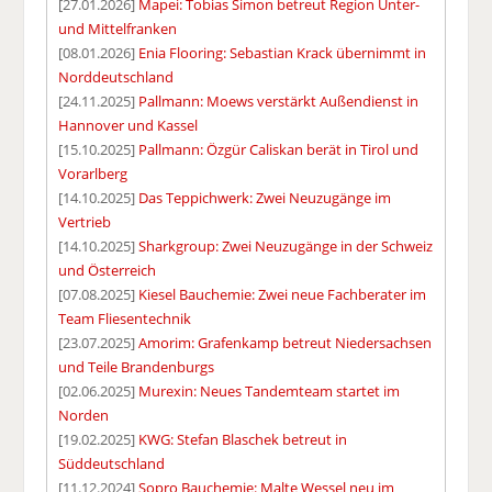
[27.01.2026]
Mapei: Tobias Simon betreut Region Unter-
und Mittelfranken
[08.01.2026]
Enia Flooring: Sebastian Krack übernimmt in
Norddeutschland
[24.11.2025]
Pallmann: Moews verstärkt Außendienst in
Hannover und Kassel
[15.10.2025]
Pallmann: Özgür Caliskan berät in Tirol und
Vorarlberg
[14.10.2025]
Das Teppichwerk: Zwei Neuzugänge im
Vertrieb
[14.10.2025]
Sharkgroup: Zwei Neuzugänge in der Schweiz
und Österreich
[07.08.2025]
Kiesel Bauchemie: Zwei neue Fachberater im
Team Fliesentechnik
[23.07.2025]
Amorim: Grafenkamp betreut Niedersachsen
und Teile Brandenburgs
[02.06.2025]
Murexin: Neues Tandemteam startet im
Norden
[19.02.2025]
KWG: Stefan Blaschek betreut in
Süddeutschland
[11.12.2024]
Sopro Bauchemie: Malte Wessel neu im