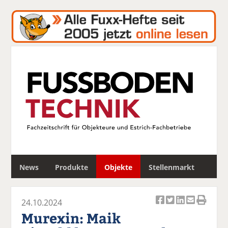
S
News
Produkte
Objekte
Stellenmarkt
u
c
h
24.10.2024
e
Ar
Ar
Ar
Ar
Ar
Murexin: Maik
ti
ti
ti
ti
ti