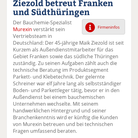
Ziezold betreut Franken
k
k
k
k
k
und Südthüringen
el
el
el
el
el
a
t
a
p
D
Der Bauchemie-Spezialist
uf
wi
uf
er
ru
Firmeninfos
Murexin
verstärkt sein
F
tt
Li
E
ck
Vertriebsteam in
ac
er
n
m
e
Deutschland: Der 45-jährige Maik Ziezold ist seit
e
n
k
ai
n
Kurzem als Außendienstmitarbeiter für das
b
e
l
Gebiet Franken sowie das südliche Thüringen
o
di
v
zuständig. Zu seinen Aufgaben zählt auch die
o
n
er
technische Beratung im Produktsegment
k
te
se
Parkett- und Klebetechnik. Der gelernte
te
il
n
Schreiner war elf Jahre lang als selbstständiger
il
e
d
Boden- und Parkettleger tätig, bevor er in den
e
n
e
Außendienst bei einem bauchemischen
n
n
Unternehmen wechselte. Mit seinem
handwerklichen Hintergrund und seiner
Branchenkenntnis wird er künftig die Kunden
von Murexin betreuen und bei technischen
Fragen umfassend beraten.