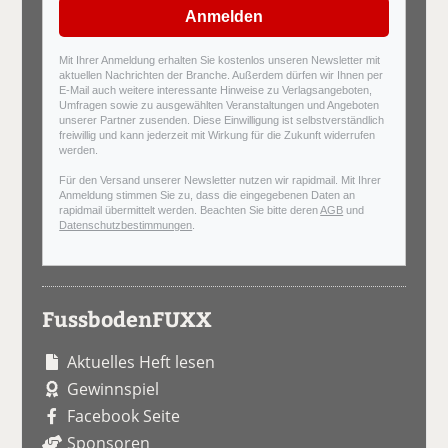
Anmelden
Mit Ihrer Anmeldung erhalten Sie kostenlos unseren Newsletter mit
aktuellen Nachrichten der Branche. Außerdem dürfen wir Ihnen per
E-Mail auch weitere interessante Hinweise zu Verlagsangeboten,
Umfragen sowie zu ausgewählten Veranstaltungen und Angeboten
unserer Partner zusenden. Diese Einwilligung ist selbstverständlich
freiwillig und kann jederzeit mit Wirkung für die Zukunft widerrufen
werden.
Für den Versand unserer Newsletter nutzen wir rapidmail. Mit Ihrer
Anmeldung stimmen Sie zu, dass die eingegebenen Daten an
rapidmail übermittelt werden. Beachten Sie bitte deren
AGB
und
Datenschutzbestimmungen
.
FussbodenFUXX
Aktuelles Heft lesen
Gewinnspiel
Facebook Seite
Sponsoren