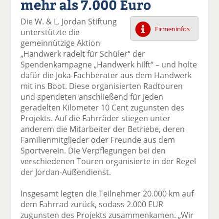
mehr als 7.000 Euro
k
k
k
k
k
el
el
el
el
el
Die W. & L. Jordan Stiftung
a
t
a
p
D
Firmeninfos
unterstützte die
uf
wi
uf
er
ru
gemeinnützige Aktion
F
tt
Li
E
ck
„Handwerk radelt für Schüler“ der
ac
er
n
m
e
Spendenkampagne „Handwerk hilft“ – und holte
e
n
k
ai
n
dafür die Joka-Fachberater aus dem Handwerk
b
e
l
mit ins Boot. Diese organisierten Radtouren
o
di
v
und spendeten anschließend für jeden
o
n
er
geradelten Kilometer 10 Cent zugunsten des
k
te
se
Projekts. Auf die Fahrräder stiegen unter
te
il
n
anderem die Mitarbeiter der Betriebe, deren
il
e
d
Familienmitglieder oder Freunde aus dem
e
n
e
Sportverein. Die Verpflegungen bei den
n
n
verschiedenen Touren organisierte in der Regel
der Jordan-Außendienst.
Insgesamt legten die Teilnehmer 20.000 km auf
dem Fahrrad zurück, sodass 2.000 EUR
zugunsten des Projekts zusammenkamen. „Wir