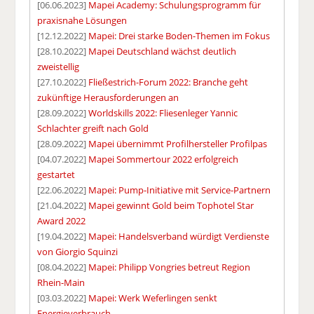
[06.06.2023]
Mapei Academy: Schulungsprogramm für
praxisnahe Lösungen
[12.12.2022]
Mapei: Drei starke Boden-Themen im Fokus
[28.10.2022]
Mapei Deutschland wächst deutlich
zweistellig
[27.10.2022]
Fließestrich-Forum 2022: Branche geht
zukünftige Herausforderungen an
[28.09.2022]
Worldskills 2022: Fliesenleger Yannic
Schlachter greift nach Gold
[28.09.2022]
Mapei übernimmt Profilhersteller Profilpas
[04.07.2022]
Mapei Sommertour 2022 erfolgreich
gestartet
[22.06.2022]
Mapei: Pump-Initiative mit Service-Partnern
[21.04.2022]
Mapei gewinnt Gold beim Tophotel Star
Award 2022
[19.04.2022]
Mapei: Handelsverband würdigt Verdienste
von Giorgio Squinzi
[08.04.2022]
Mapei: Philipp Vongries betreut Region
Rhein-Main
[03.03.2022]
Mapei: Werk Weferlingen senkt
Energieverbrauch