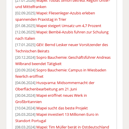
[27.01.2026]
Mapei: Tobias Simon betreut Region Unter-
und Mittelfranken
[02.09.2025]
Mapei: Fliesenleger-Azubis erleben
spannenden Praxistag in Trier
[01.08.2025]
Mapei steigert Umsatz um 4,7 Prozent
[12.06.2025]
Mapei: Bembé-Azubis fuhren zur Schulung
nach Italien
[17.01.2025]
GEV: Bernd Lesker neuer Vorsitzender des
Technischen Beirats
[20.12.2024]
Sopro Bauchemie: Geschäftsführer Andreas
Wilbrand beendet Tätigkeit
[20.09.2024]
Sopro Bauchemie: Campus in Wiesbaden
feierlich eröffnet
[04.06.2024]
Husqvarna: Midsommernacht der
Oberflächenbearbeitung am 21. Juni
[30.04.2024]
Mapei eröffnet neues Werk in
Großbritannien
[10.04.2024]
Mapei sucht das beste Projekt
[26.03.2024]
Mapei investiert 13 Millionen Euro in
Standort Portugal
[08.03.2024]
Mapei: Tim Müller berät in Ostdeutschland