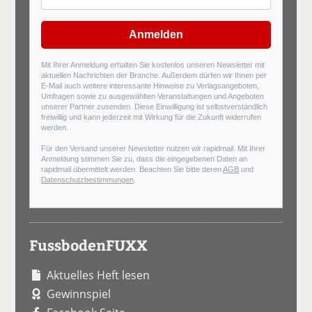
Anmelden
Mit Ihrer Anmeldung erhalten Sie kostenlos unseren Newsletter mit
aktuellen Nachrichten der Branche. Außerdem dürfen wir Ihnen per
E-Mail auch weitere interessante Hinweise zu Verlagsangeboten,
Umfragen sowie zu ausgewählten Veranstaltungen und Angeboten
unserer Partner zusenden. Diese Einwilligung ist selbstverständlich
freiwillig und kann jederzeit mit Wirkung für die Zukunft widerrufen
werden.
Für den Versand unserer Newsletter nutzen wir rapidmail. Mit Ihrer
Anmeldung stimmen Sie zu, dass die eingegebenen Daten an
rapidmail übermittelt werden. Beachten Sie bitte deren
AGB
und
Datenschutzbestimmungen
.
FussbodenFUXX
Aktuelles Heft lesen
Gewinnspiel