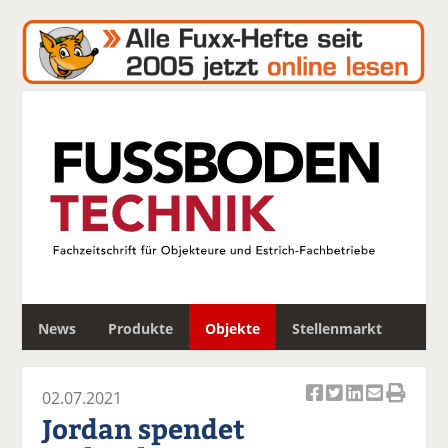
S
News
Produkte
Objekte
Stellenmarkt
u
c
h
02.07.2021
e
Ar
Ar
Ar
Ar
Ar
Jordan spendet
ti
ti
ti
ti
ti