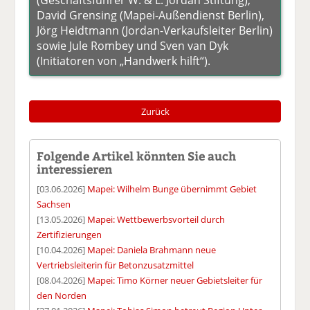
David Grensing (Mapei-Außendienst Berlin),
Jörg Heidtmann (Jordan-Verkaufsleiter Berlin)
sowie Jule Rombey und Sven van Dyk
(Initiatoren von „Handwerk hilft“).
Zurück
Folgende Artikel könnten Sie auch
interessieren
[03.06.2026]
Mapei: Wilhelm Bunge übernimmt Gebiet
Sachsen
[13.05.2026]
Mapei: Wettbewerbsvorteil durch
Zertifizierungen
[10.04.2026]
Mapei: Daniela Brahmann neue
Vertriebsleiterin für Betonzusatzmittel
[08.04.2026]
Mapei: Timo Körner neuer Gebietsleiter für
den Norden