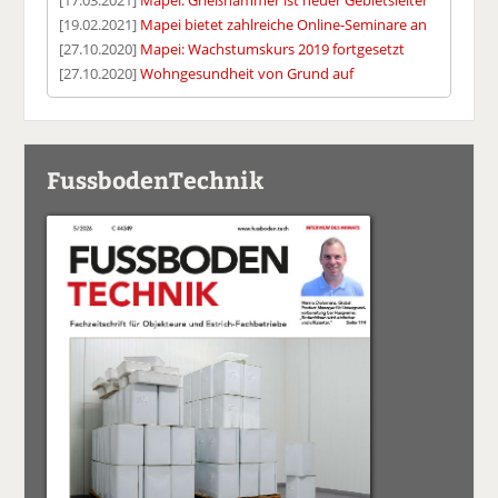
[17.03.2021]
Mapei: Grießhammer ist neuer Gebietsleiter
[19.02.2021]
Mapei bietet zahlreiche Online-Seminare an
[27.10.2020]
Mapei: Wachstumskurs 2019 fortgesetzt
[27.10.2020]
Wohngesundheit von Grund auf
FussbodenTechnik