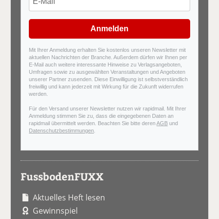
Anmelden
Mit Ihrer Anmeldung erhalten Sie kostenlos unseren Newsletter mit
aktuellen Nachrichten der Branche. Außerdem dürfen wir Ihnen per
E-Mail auch weitere interessante Hinweise zu Verlagsangeboten,
Umfragen sowie zu ausgewählten Veranstaltungen und Angeboten
unserer Partner zusenden. Diese Einwilligung ist selbstverständlich
freiwillig und kann jederzeit mit Wirkung für die Zukunft widerrufen
werden.
Für den Versand unserer Newsletter nutzen wir rapidmail. Mit Ihrer
Anmeldung stimmen Sie zu, dass die eingegebenen Daten an
rapidmail übermittelt werden. Beachten Sie bitte deren
AGB
und
Datenschutzbestimmungen
.
FussbodenFUXX
Aktuelles Heft lesen
Gewinnspiel