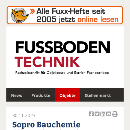
S
News
Produkte
Objekte
Stellenmarkt
u
c
h
30.11.2023
e
Ar
Ar
Ar
Ar
Ar
Sopro Bauchemie
ti
ti
ti
ti
ti