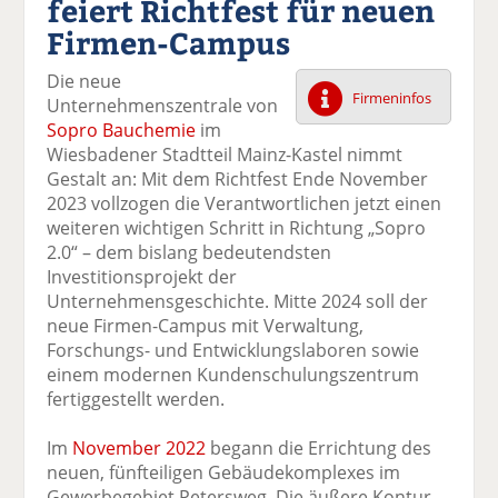
feiert Richtfest für neuen
k
k
k
k
k
Firmen-Campus
el
el
el
el
el
a
t
a
p
D
Die neue
uf
wi
uf
er
ru
Firmeninfos
Unternehmenszentrale von
F
tt
Li
E
ck
Sopro Bauchemie
im
ac
er
n
m
e
Wiesbadener Stadtteil Mainz-Kastel nimmt
e
n
k
ai
n
Gestalt an: Mit dem Richtfest Ende November
b
e
l
2023 vollzogen die Verantwortlichen jetzt einen
o
di
v
weiteren wichtigen Schritt in Richtung „Sopro
o
n
er
2.0“ – dem bislang bedeutendsten
k
te
se
Investitionsprojekt der
te
il
n
Unternehmensgeschichte. Mitte 2024 soll der
il
e
d
neue Firmen-Campus mit Verwaltung,
e
n
e
Forschungs- und Entwicklungslaboren sowie
n
n
einem modernen Kundenschulungszentrum
fertiggestellt werden.
Im
November 2022
begann die Errichtung des
neuen, fünfteiligen Gebäudekomplexes im
Gewerbegebiet Petersweg. Die äußere Kontur