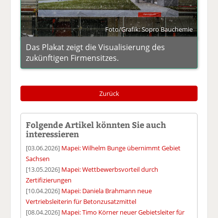
Foto/Grafik: Sopro Bauchemie
Das Plakat zeigt die Visualisierung des
zukünftigen Firmensitzes.
Zurück
Folgende Artikel könnten Sie auch
interessieren
[03.06.2026]
Mapei: Wilhelm Bunge übernimmt Gebiet
Sachsen
[13.05.2026]
Mapei: Wettbewerbsvorteil durch
Zertifizierungen
[10.04.2026]
Mapei: Daniela Brahmann neue
Vertriebsleiterin für Betonzusatzmittel
[08.04.2026]
Mapei: Timo Körner neuer Gebietsleiter für