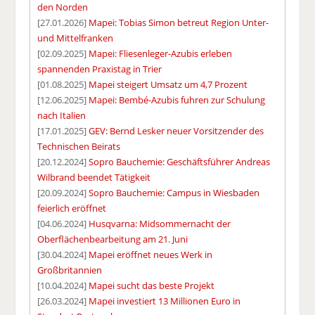
den Norden
[27.01.2026]
Mapei: Tobias Simon betreut Region Unter-
und Mittelfranken
[02.09.2025]
Mapei: Fliesenleger-Azubis erleben
spannenden Praxistag in Trier
[01.08.2025]
Mapei steigert Umsatz um 4,7 Prozent
[12.06.2025]
Mapei: Bembé-Azubis fuhren zur Schulung
nach Italien
[17.01.2025]
GEV: Bernd Lesker neuer Vorsitzender des
Technischen Beirats
[20.12.2024]
Sopro Bauchemie: Geschäftsführer Andreas
Wilbrand beendet Tätigkeit
[20.09.2024]
Sopro Bauchemie: Campus in Wiesbaden
feierlich eröffnet
[04.06.2024]
Husqvarna: Midsommernacht der
Oberflächenbearbeitung am 21. Juni
[30.04.2024]
Mapei eröffnet neues Werk in
Großbritannien
[10.04.2024]
Mapei sucht das beste Projekt
[26.03.2024]
Mapei investiert 13 Millionen Euro in