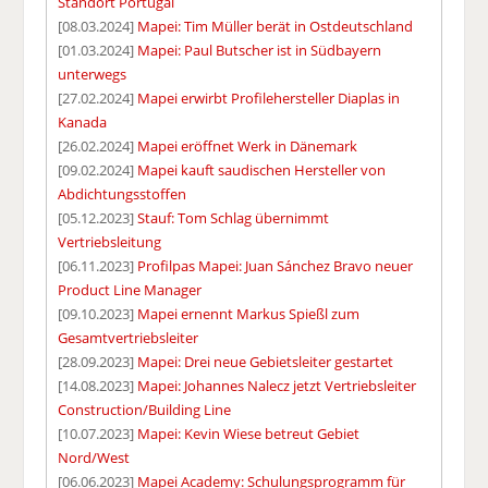
Standort Portugal
[08.03.2024]
Mapei: Tim Müller berät in Ostdeutschland
[01.03.2024]
Mapei: Paul Butscher ist in Südbayern
unterwegs
[27.02.2024]
Mapei erwirbt Profilehersteller Diaplas in
Kanada
[26.02.2024]
Mapei eröffnet Werk in Dänemark
[09.02.2024]
Mapei kauft saudischen Hersteller von
Abdichtungsstoffen
[05.12.2023]
Stauf: Tom Schlag übernimmt
Vertriebsleitung
[06.11.2023]
Profilpas Mapei: Juan Sánchez Bravo neuer
Product Line Manager
[09.10.2023]
Mapei ernennt Markus Spießl zum
Gesamtvertriebsleiter
[28.09.2023]
Mapei: Drei neue Gebietsleiter gestartet
[14.08.2023]
Mapei: Johannes Nalecz jetzt Vertriebsleiter
Construction/Building Line
[10.07.2023]
Mapei: Kevin Wiese betreut Gebiet
Nord/West
[06.06.2023]
Mapei Academy: Schulungsprogramm für