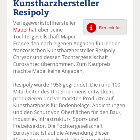
Kunstharzhersteller
k
k
k
k
k
Resipoly
el
el
el
el
el
a
t
a
p
D
Verlegewerkstoffhersteller
uf
wi
uf
er
ru
Firmeninfos
Mapei
hat über seine
F
tt
Li
E
ck
Tochtergesellschaft Mapei
ac
er
n
m
e
France den nach eigenen Angaben führenden
e
n
k
ai
n
französischen Kunstharzhersteller Resipoly
b
e
l
Chrysor und dessen Tochtergesellschaft
o
di
v
Eurosyntec übernommen. Zum Kaufpreis
o
n
er
machte Mapei keine Angaben.
k
te
se
te
il
n
Resipoly wurde 1958 gegründet. Die rund 100
il
e
d
Mitarbeiter des Unternehmens entwickeln,
e
n
e
produzieren und vermarkten Produkte auf
n
n
Kunstharzbasis für Bodenbeläge, Abdichtungen
und den Schutz von Oberflächen für den Bau-,
Industrie-, Infrastruktur-, Sport- und
Freizeitsektor. Die Tochtergesellschaft
Eurosyntec ist auf die Anwendung dieser
Materialien spezialisiert. Die französische