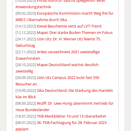
[10.03.2023]
Forbo Eurocol: Sascha Spiegelhoff leitet
Anwendungstechnik
[09.02.2023]
Europäische Kommission macht Weg frei für
MBCC-Übernahme durch Sika
[14.12.2022]
Kiesel Bauchemie setzt auf LVT-Trend
[12.12.2022]
Mapei: Drei starke Boden-Themen im Fokus
[24.11.2022]
Uzin Utz: Dr. H. Werner Utz feierte 75.
Geburtstag
[22.11.2022]
Ardex verzeichnete 2021 zweistellige
Zuwachsraten
[28.10.2022]
Mapei Deutschland wächst deutlich
zweistellig
[30.09.2022]
Uzin Utz Campus 2022 lockt fast 550
Besucher an
[19.09.2022]
Sika Deutschland: Die Stärkung des Handels
klar im Blick
[08.09.2022]
Wulff: Dr. Uwe Hong übernimmt Vertrieb für
neue Bundesländer
[18.07.2022]
TKB-Merkblätter 10 und 13 überarbeitet
[08.07.2022]
36. TKB-Fachtagung für 28. Februar 2023
geplant