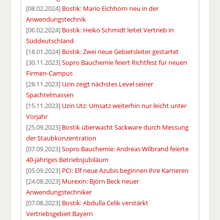
[08.02.2024]
Bostik: Mario Eichhorn neu in der
Anwendungstechnik
[06.02.2024]
Bostik: Heiko Schmidt leitet Vertrieb in
Süddeutschland
[18.01.2024]
Bostik: Zwei neue Gebietsleiter gestartet
[30.11.2023]
Sopro Bauchemie feiert Richtfest für neuen
Firmen-Campus
[28.11.2023]
Uzin zeigt nächstes Level seiner
Spachtelmassen
[15.11.2023]
Uzin Utz: Umsatz weiterhin nur leicht unter
Vorjahr
[25.09.2023]
Bostik überwacht Sackware durch Messung
der Staubkonzentration
[07.09.2023]
Sopro Bauchemie: Andreas Wilbrand feierte
40-jähriges Betriebsjubiläum
[05.09.2023]
PCI: Elf neue Azubis beginnen ihre Karrieren
[24.08.2023]
Murexin: Björn Beck neuer
Anwendungstechniker
[07.08.2023]
Bostik: Abdulla Celik verstärkt
Vertriebsgebiet Bayern