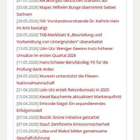
[01.07.2026]
Kerakoll gibt deutschen Standort auf
[03.06.2026]
Mapei: Wilhelm Bunge übernimmt Gebiet
Sachsen
[29.05.2026]
IVK: Vorstandsvorsitzende Dr. Kathrin Hein
im Amt bestätigt
[26.05.2026]
TKB-Merkblatt 8 „Beurteilung und
Vorbereitung von Untergründen“ überarbeitet
[13.05.2026]
Uzin Utz: Weniger Gewinn trotz höherer
Umsätze im ersten Quartal 2026
[11.05.2026]
Hans-Schwier-Berufskolleg: Fit für die
Prüfung dank Ardex
[04.05.2026]
Murexin unterstützt die Fliesen-
Nationalmannschaft
[21.04.2026]
Uzin Utz erzielt Rekordumsatz in 2025
[15.04.2026]
Kiesel Bauchemie aktualisiert Markenauftritt
[09.04.2026]
Emicode-Siegel: Ein expandierendes
Erfolgsmodell
[07.04.2026]
Bostik: Grüne Initiative gestartet
[07.04.2026]
Stauf: Zertifizierte Emissionssicherheit
[12.03.2026]
Loba und Wakol bilden gemeinsame
Geschäftsführung