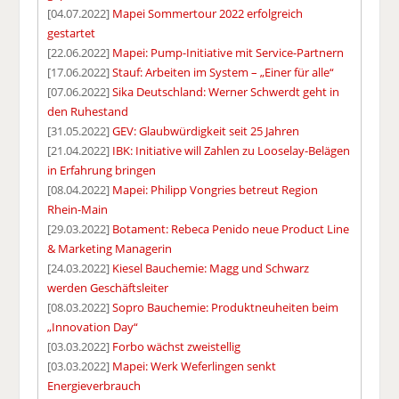
[04.07.2022]
Mapei Sommertour 2022 erfolgreich
gestartet
[22.06.2022]
Mapei: Pump-Initiative mit Service-Partnern
[17.06.2022]
Stauf: Arbeiten im System – „Einer für alle“
[07.06.2022]
Sika Deutschland: Werner Schwerdt geht in
den Ruhestand
[31.05.2022]
GEV: Glaubwürdigkeit seit 25 Jahren
[21.04.2022]
IBK: Initiative will Zahlen zu Looselay-Belägen
in Erfahrung bringen
[08.04.2022]
Mapei: Philipp Vongries betreut Region
Rhein-Main
[29.03.2022]
Botament: Rebeca Penido neue Product Line
& Marketing Managerin
[24.03.2022]
Kiesel Bauchemie: Magg und Schwarz
werden Geschäftsleiter
[08.03.2022]
Sopro Bauchemie: Produktneuheiten beim
„Innovation Day“
[03.03.2022]
Forbo wächst zweistellig
[03.03.2022]
Mapei: Werk Weferlingen senkt
Energieverbrauch