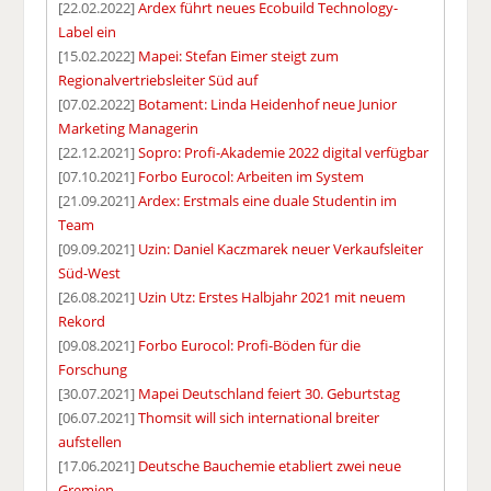
[22.02.2022]
Ardex führt neues Ecobuild Technology-
Label ein
[15.02.2022]
Mapei: Stefan Eimer steigt zum
Regionalvertriebsleiter Süd auf
[07.02.2022]
Botament: Linda Heidenhof neue Junior
Marketing Managerin
[22.12.2021]
Sopro: Profi-Akademie 2022 digital verfügbar
[07.10.2021]
Forbo Eurocol: Arbeiten im System
[21.09.2021]
Ardex: Erstmals eine duale Studentin im
Team
[09.09.2021]
Uzin: Daniel Kaczmarek neuer Verkaufsleiter
Süd-West
[26.08.2021]
Uzin Utz: Erstes Halbjahr 2021 mit neuem
Rekord
[09.08.2021]
Forbo Eurocol: Profi-Böden für die
Forschung
[30.07.2021]
Mapei Deutschland feiert 30. Geburtstag
[06.07.2021]
Thomsit will sich international breiter
aufstellen
[17.06.2021]
Deutsche Bauchemie etabliert zwei neue
Gremien