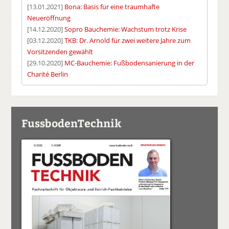
[13.01.2021]
Bona: Basis für eine traumhafte
Neueröffnung
[14.12.2020]
Sopro Bauchemie: Wachstum trotz Krise
[03.12.2020]
TKB: Dr. Arnold für zwei weitere Jahre zum
Vorsitzenden gewählt
[29.10.2020]
MC-Bauchemie: Fußbodensanierung in der
Charité Berlin
FussbodenTechnik