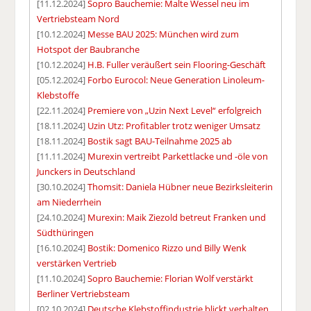
[11.12.2024]
Sopro Bauchemie: Malte Wessel neu im
Vertriebsteam Nord
[10.12.2024]
Messe BAU 2025: München wird zum
Hotspot der Baubranche
[10.12.2024]
H.B. Fuller veräußert sein Flooring-Geschäft
[05.12.2024]
Forbo Eurocol: Neue Generation Linoleum-
Klebstoffe
[22.11.2024]
Premiere von „Uzin Next Level“ erfolgreich
[18.11.2024]
Uzin Utz: Profitabler trotz weniger Umsatz
[18.11.2024]
Bostik sagt BAU-Teilnahme 2025 ab
[11.11.2024]
Murexin vertreibt Parkettlacke und -öle von
Junckers in Deutschland
[30.10.2024]
Thomsit: Daniela Hübner neue Bezirksleiterin
am Niederrhein
[24.10.2024]
Murexin: Maik Ziezold betreut Franken und
Südthüringen
[16.10.2024]
Bostik: Domenico Rizzo und Billy Wenk
verstärken Vertrieb
[11.10.2024]
Sopro Bauchemie: Florian Wolf verstärkt
Berliner Vertriebsteam
[02.10.2024]
Deutsche Klebstoffindustrie blickt verhalten