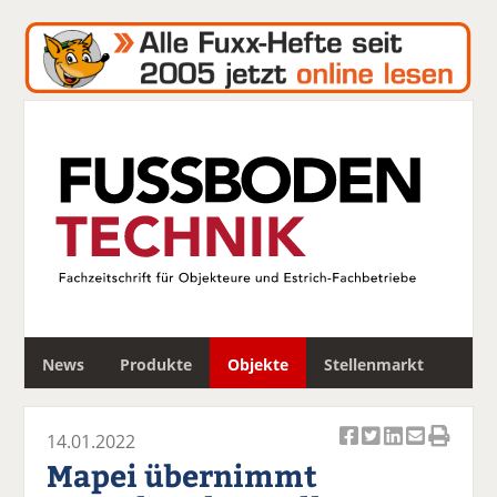
S
News
Produkte
Objekte
Stellenmarkt
u
c
h
14.01.2022
e
Ar
Ar
Ar
Ar
Ar
Mapei übernimmt
ti
ti
ti
ti
ti