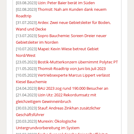
[03.08.2023]
Uzin: Peter Baier berät im Süden
[02.08.2023]
Thomsit: Nah am Kunden dank neuem
Roadtrip
[31.07.2023]
Ardex: Zwei neue Gebietsleiter für Boden,
Wand und Decke
[13.07.2023]
Sopro Bauchemie: Soreen Dreier neuer
Gebietsleiter im Norden
[10.07.2023]
Mapei: Kevin Wiese betreut Gebiet
Nord/West
[23.05.2023]
Bostik-Mutterkonzern übernimmt Polytec PT
[11.05.2023]
Thomsit-Roadtrip von Juni bis Juli 2023
[10.05.2023]
Vertriebsexperte Marcus Lippert verlässt
Kiesel Bauchemie
[24.04.2023]
BAU 2023 zog rund 190.000 Besucher an
[21.04.2023]
Uzin Utz: 2022 Rekordumsatz mit
gleichzeitigem Gewinneinbruch
[30.03.2023]
Stauf: Andreas Zinkhan zusätzlicher
Geschäftsführer
[20.03.2023]
Murexin: Ökologische
Untergrundvorbereitung im System