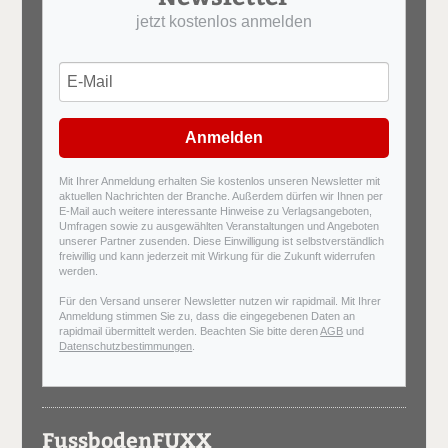
jetzt kostenlos anmelden
Anmelden
Mit Ihrer Anmeldung erhalten Sie kostenlos unseren Newsletter mit
aktuellen Nachrichten der Branche. Außerdem dürfen wir Ihnen per
E-Mail auch weitere interessante Hinweise zu Verlagsangeboten,
Umfragen sowie zu ausgewählten Veranstaltungen und Angeboten
unserer Partner zusenden. Diese Einwilligung ist selbstverständlich
freiwillig und kann jederzeit mit Wirkung für die Zukunft widerrufen
werden.
Für den Versand unserer Newsletter nutzen wir rapidmail. Mit Ihrer
Anmeldung stimmen Sie zu, dass die eingegebenen Daten an
rapidmail übermittelt werden. Beachten Sie bitte deren
AGB
und
Datenschutzbestimmungen
.
FussbodenFUXX