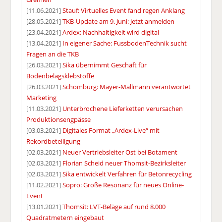
[11.06.2021]
Stauf: Virtuelles Event fand regen Anklang
[28.05.2021]
TKB-Update am 9. Juni: Jetzt anmelden
[23.04.2021]
Ardex: Nachhaltigkeit wird digital
[13.04.2021]
In eigener Sache: FussbodenTechnik sucht
Fragen an die TKB
[26.03.2021]
Sika übernimmt Geschäft für
Bodenbelagsklebstoffe
[26.03.2021]
Schomburg: Mayer-Mallmann verantwortet
Marketing
[11.03.2021]
Unterbrochene Lieferketten verursachen
Produktionsengpässe
[03.03.2021]
Digitales Format „Ardex-Live“ mit
Rekordbeteiligung
[02.03.2021]
Neuer Vertriebsleiter Ost bei Botament
[02.03.2021]
Florian Scheid neuer Thomsit-Bezirksleiter
[02.03.2021]
Sika entwickelt Verfahren für Betonrecycling
[11.02.2021]
Sopro: Große Resonanz für neues Online-
Event
[13.01.2021]
Thomsit: LVT-Beläge auf rund 8.000
Quadratmetern eingebaut