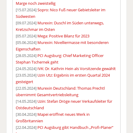
Marge noch zweistellig
[15.07.2024]
Sopro: Nico Fuß neuer Gebietsleiter im
Südwesten
[09.07.2024]
Murexin: Duschl im Süden unterwegs,
Kretzschmar im Osten
[05.07.2024]
Mega: Positive Bilanz für 2023
[05.06.2024]
Murexin: Nivelliermasse mit besonderen
Eigenschaften
[28.05.2024]
PCI Augsburg: Chief Marketing Officer
Stephan Tschernek geht
[24.05.2024]
IVK: Dr. Kathrin Hein als Vorsitzende gewählt
[23.05.2024]
Uzin Utz: Ergebnis im ersten Quartal 2024
gesteigert
[22.05.2024]
Murexin Deutschland: Thomas Prechtl
übernimmt Gesamtvertriebsleitung
[14.05.2024]
Uzin: Stefan Dröge neuer Verkaufsleiter für
Ostdeutschland
[30.04.2024]
Mapei eröffnet neues Werk in
Großbritannien
[22.04.2024]
PCI Augsburg gibt Handbuch „Profi-Planer“