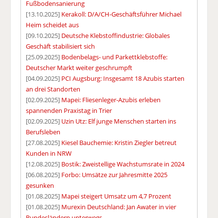
Fußbodensanierung
[13.10.2025]
Kerakoll: D/A/CH-Geschäftsführer Michael
Heim scheidet aus
[09.10.2025]
Deutsche Klebstoffindustrie: Globales
Geschäft stabilisiert sich
[25.09.2025]
Bodenbelags- und Parkettklebstoffe:
Deutscher Markt weiter geschrumpft
[04.09.2025]
PCI Augsburg: Insgesamt 18 Azubis starten
an drei Standorten
[02.09.2025]
Mapei: Fliesenleger-Azubis erleben
spannenden Praxistag in Trier
[02.09.2025]
Uzin Utz: Elf junge Menschen starten ins
Berufsleben
[27.08.2025]
Kiesel Bauchemie: Kristin Ziegler betreut
Kunden in NRW
[12.08.2025]
Bostik: Zweistellige Wachstumsrate in 2024
[06.08.2025]
Forbo: Umsätze zur Jahresmitte 2025
gesunken
[01.08.2025]
Mapei steigert Umsatz um 4,7 Prozent
[01.08.2025]
Murexin Deutschland: Jan Awater in vier
Bundesländern unterwegs