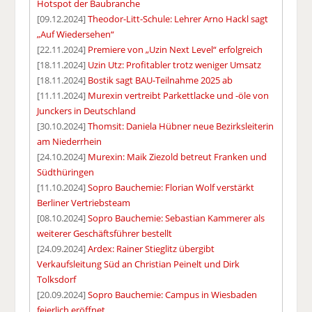
Hotspot der Baubranche
[09.12.2024]
Theodor-Litt-Schule: Lehrer Arno Hackl sagt
„Auf Wiedersehen“
[22.11.2024]
Premiere von „Uzin Next Level“ erfolgreich
[18.11.2024]
Uzin Utz: Profitabler trotz weniger Umsatz
[18.11.2024]
Bostik sagt BAU-Teilnahme 2025 ab
[11.11.2024]
Murexin vertreibt Parkettlacke und -öle von
Junckers in Deutschland
[30.10.2024]
Thomsit: Daniela Hübner neue Bezirksleiterin
am Niederrhein
[24.10.2024]
Murexin: Maik Ziezold betreut Franken und
Südthüringen
[11.10.2024]
Sopro Bauchemie: Florian Wolf verstärkt
Berliner Vertriebsteam
[08.10.2024]
Sopro Bauchemie: Sebastian Kammerer als
weiterer Geschäftsführer bestellt
[24.09.2024]
Ardex: Rainer Stieglitz übergibt
Verkaufsleitung Süd an Christian Peinelt und Dirk
Tolksdorf
[20.09.2024]
Sopro Bauchemie: Campus in Wiesbaden
feierlich eröffnet