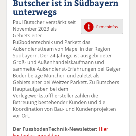
Butscher ist in Südbayern
k
k
k
k
k
unterwegs
el
el
el
el
el
a
t
a
p
D
Paul Butscher verstärkt seit
uf
wi
uf
er
ru
Firmeninfos
November 2023 als
F
tt
Li
E
ck
Gebietsleiter
ac
er
n
m
e
Fußbodentechnik und Parkett das
e
n
k
ai
n
Außendienstteam von Mapei in der Region
b
e
l
Südbayern. Der 24-Jährige ist ausgebildeter
o
di
v
Groß- und Außenhandelskaufmann und
o
n
er
sammelte Außendienst-Erfahrungen bei Geiger
k
te
se
Bodenbeläge München und zuletzt als
te
il
n
Gebietsleiter bei Weitzer Parkett. Zu Butschers
il
e
d
Hauptaufgaben bei dem
e
n
e
Verlegewerkstoffhersteller zählen die
n
n
Betreuung bestehender Kunden und die
Koordination von Bau- und Kundenprojekten
vor Ort.
Der FussbodenTechnik-Newsletter:
Hier
kostenlos anmelden