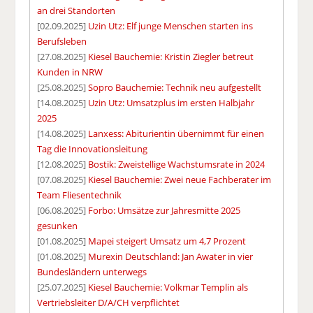
an drei Standorten
[02.09.2025]
Uzin Utz: Elf junge Menschen starten ins
Berufsleben
[27.08.2025]
Kiesel Bauchemie: Kristin Ziegler betreut
Kunden in NRW
[25.08.2025]
Sopro Bauchemie: Technik neu aufgestellt
[14.08.2025]
Uzin Utz: Umsatzplus im ersten Halbjahr
2025
[14.08.2025]
Lanxess: Abiturientin übernimmt für einen
Tag die Innovationsleitung
[12.08.2025]
Bostik: Zweistellige Wachstumsrate in 2024
[07.08.2025]
Kiesel Bauchemie: Zwei neue Fachberater im
Team Fliesentechnik
[06.08.2025]
Forbo: Umsätze zur Jahresmitte 2025
gesunken
[01.08.2025]
Mapei steigert Umsatz um 4,7 Prozent
[01.08.2025]
Murexin Deutschland: Jan Awater in vier
Bundesländern unterwegs
[25.07.2025]
Kiesel Bauchemie: Volkmar Templin als
Vertriebsleiter D/A/CH verpflichtet