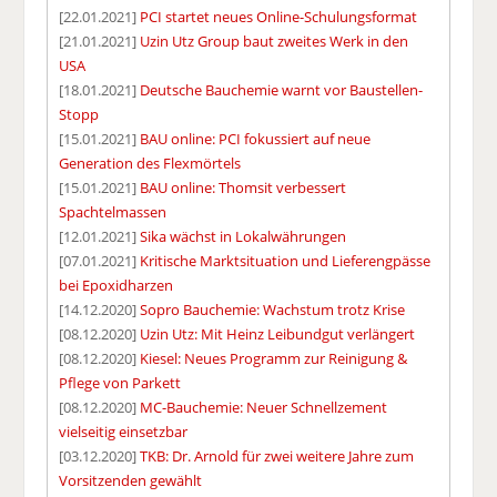
[22.01.2021]
PCI startet neues Online-Schulungsformat
[21.01.2021]
Uzin Utz Group baut zweites Werk in den
USA
[18.01.2021]
Deutsche Bauchemie warnt vor Baustellen-
Stopp
[15.01.2021]
BAU online: PCI fokussiert auf neue
Generation des Flexmörtels
[15.01.2021]
BAU online: Thomsit verbessert
Spachtelmassen
[12.01.2021]
Sika wächst in Lokalwährungen
[07.01.2021]
Kritische Marktsituation und Lieferengpässe
bei Epoxidharzen
[14.12.2020]
Sopro Bauchemie: Wachstum trotz Krise
[08.12.2020]
Uzin Utz: Mit Heinz Leibundgut verlängert
[08.12.2020]
Kiesel: Neues Programm zur Reinigung &
Pflege von Parkett
[08.12.2020]
MC-Bauchemie: Neuer Schnellzement
vielseitig einsetzbar
[03.12.2020]
TKB: Dr. Arnold für zwei weitere Jahre zum
Vorsitzenden gewählt