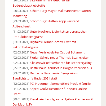
[26.03.2021]
Sika übernimmt Geschäft für
Bodenbelagsklebstoffe
[26.03.2021]
Schomburg: Mayer-Mallmann verantwortet
Marketing
[23.03.2021]
Schomburg: Steffen Kopp verstärkt
Außendienst
[11.03.2021]
Unterbrochene Lieferketten verursachen
Produktionsengpässe
[03.03.2021]
Digitales Format „Ardex-Live“ mit
Rekordbeteiligung
[02.03.2021]
Neuer Vertriebsleiter Ost bei Botament
[02.03.2021]
Florian Scheid neuer Thomsit-Bezirksleiter
[02.03.2021]
Sika entwickelt Verfahren für Betonrecycling
[25.02.2021]
Bostik baut Standort in Borgholzhausen aus
[23.02.2021]
Deutsche Bauchemie: Symposium
Baudichtstoffe findet 2021 statt
[12.02.2021]
PCI Novoment komplettiert Produktfamilie
[11.02.2021]
Sopro: Große Resonanz für neues Online-
Event
[29.01.2021]
Kiesel feiert erfolgreiche digitale Premiere mit
Denkfabrik.TV