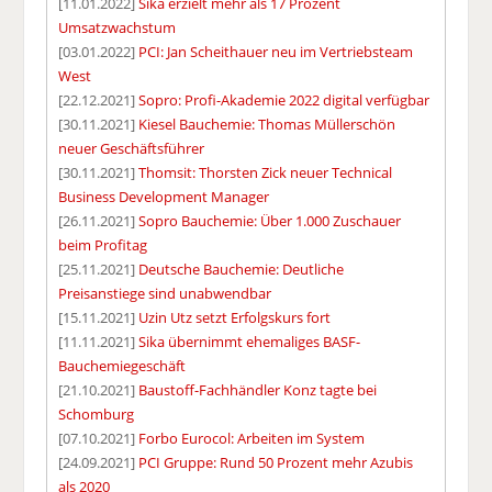
[11.01.2022]
Sika erzielt mehr als 17 Prozent
Umsatzwachstum
[03.01.2022]
PCI: Jan Scheithauer neu im Vertriebsteam
West
[22.12.2021]
Sopro: Profi-Akademie 2022 digital verfügbar
[30.11.2021]
Kiesel Bauchemie: Thomas Müllerschön
neuer Geschäftsführer
[30.11.2021]
Thomsit: Thorsten Zick neuer Technical
Business Development Manager
[26.11.2021]
Sopro Bauchemie: Über 1.000 Zuschauer
beim Profitag
[25.11.2021]
Deutsche Bauchemie: Deutliche
Preisanstiege sind unabwendbar
[15.11.2021]
Uzin Utz setzt Erfolgskurs fort
[11.11.2021]
Sika übernimmt ehemaliges BASF-
Bauchemiegeschäft
[21.10.2021]
Baustoff-Fachhändler Konz tagte bei
Schomburg
[07.10.2021]
Forbo Eurocol: Arbeiten im System
[24.09.2021]
PCI Gruppe: Rund 50 Prozent mehr Azubis
als 2020