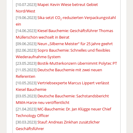
[10.07.2023]
Mapei: Kevin Wiese betreut Gebiet
Nord/West
[19.06.2023]
Sika setzt CO
-reduzierten Verpackungsstahl
2
ein
[14.06.2023]
Kiesel Bauchemie: Geschäftsführer Thomas
Müllerschön wechselt in Beirat
[09.06.2023]
Neun „Silberne Meister“ für 25 Jahre geehrt
[02.06.2023]
Sopro Bauchemie: Schnelles und flexibles
Wiederaufnahme-System
[23.05.2023]
Bostik-Mutterkonzern übernimmt Polytec PT
[11.05.2023]
Deutsche Bauchemie mit zwei neuen
Referenten
[10.05.2023]
Vertriebsexperte Marcus Lippert verlässt
Kiesel Bauchemie
[03.05.2023]
Deutsche Bauchemie: Sachstandsbericht
MMA-Harze neu veröffentlicht
[21.04.2023]
MC-Bauchemie: Dr. Jan Klügge neuer Chief
Technology Officer
[30.03.2023]
Stauf: Andreas Zinkhan zusätzlicher
Geschäftsführer