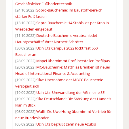
Geschäftsleiter Fußbodentechnik
[24.10.2022]
Sopro-Bauchemie: Im Baustoff-Bereich
stärker Fuß fassen
[13.10.2022]
Sopro Bauchemie: 14 Stahlsilos per Kran in
Wiesbaden eingebaut
[11.10.2022]
Deutsche Bauchemie verabschiedet
Hauptgeschäftsführer Norbert Schröter
[30.09.2022]
Uzin Utz Campus 2022 lockt fast 550
Besucher an
[28.09.2022]
Mapei übernimmt Profilhersteller Profilpas
[20.09.2022]
MC-Bauchemie: Matthias Brenken ist neuer
Head of International Finance & Accounting
[19.09.2022]
Sika: Übernahme der MBCC Bauchemie
verzögert sich
[19.09.2022]
Uzin Utz: Umwandlung der AG in eine SE
[19.09.2022]
Sika Deutschland: Die Stärkung des Handels
klar im Blick
[08.09.2022]
Wulff: Dr. Uwe Hong übernimmt Vertrieb für
neue Bundesländer
[05.09.2022]
Uzin Utz begrüßt zehn neue Azubis