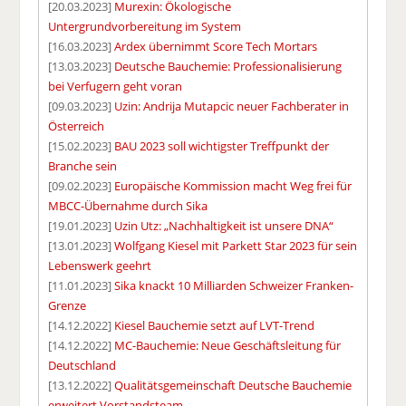
[20.03.2023]
Murexin: Ökologische
Untergrundvorbereitung im System
[16.03.2023]
Ardex übernimmt Score Tech Mortars
[13.03.2023]
Deutsche Bauchemie: Professionalisierung
bei Verfugern geht voran
[09.03.2023]
Uzin: Andrija Mutapcic neuer Fachberater in
Österreich
[15.02.2023]
BAU 2023 soll wichtigster Treffpunkt der
Branche sein
[09.02.2023]
Europäische Kommission macht Weg frei für
MBCC-Übernahme durch Sika
[19.01.2023]
Uzin Utz: „Nachhaltigkeit ist unsere DNA“
[13.01.2023]
Wolfgang Kiesel mit Parkett Star 2023 für sein
Lebenswerk geehrt
[11.01.2023]
Sika knackt 10 Milliarden Schweizer Franken-
Grenze
[14.12.2022]
Kiesel Bauchemie setzt auf LVT-Trend
[14.12.2022]
MC-Bauchemie: Neue Geschäftsleitung für
Deutschland
[13.12.2022]
Qualitätsgemeinschaft Deutsche Bauchemie
erweitert Vorstandsteam