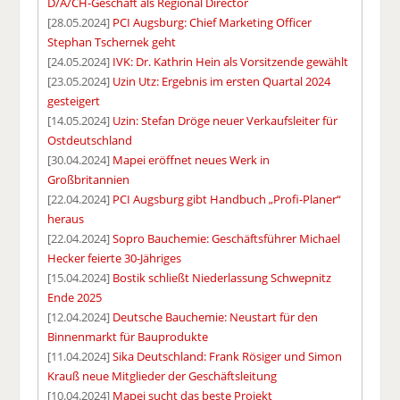
D/A/CH-Geschäft als Regional Director
[28.05.2024]
PCI Augsburg: Chief Marketing Officer
Stephan Tschernek geht
[24.05.2024]
IVK: Dr. Kathrin Hein als Vorsitzende gewählt
[23.05.2024]
Uzin Utz: Ergebnis im ersten Quartal 2024
gesteigert
[14.05.2024]
Uzin: Stefan Dröge neuer Verkaufsleiter für
Ostdeutschland
[30.04.2024]
Mapei eröffnet neues Werk in
Großbritannien
[22.04.2024]
PCI Augsburg gibt Handbuch „Profi-Planer“
heraus
[22.04.2024]
Sopro Bauchemie: Geschäftsführer Michael
Hecker feierte 30-Jähriges
[15.04.2024]
Bostik schließt Niederlassung Schwepnitz
Ende 2025
[12.04.2024]
Deutsche Bauchemie: Neustart für den
Binnenmarkt für Bauprodukte
[11.04.2024]
Sika Deutschland: Frank Rösiger und Simon
Krauß neue Mitglieder der Geschäftsleitung
[10.04.2024]
Mapei sucht das beste Projekt