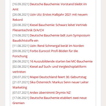
[16.09.2021]
Deutsche Bauchemie: Vorstand bleibt im
Amt
[26.08.2021]
Uzin Utz: Erstes Halbjahr 2021 mit neuem
Rekord
[20.08.2021]
Kiesel Bauchemie: Schwarz leitet Vertrieb
Fliesentechnik D/A/CH
[19.08.2021]
Deutsche Bauchemie lädt zum Symposium
Baudichtstoffe ein
[11.08.2021]
Uzin: René Schmergal berät im Norden
[09.08.2021]
Forbo Eurocol: Profi-Böden für die
Forschung
[06.08.2021]
16 Auszubildende starten bei MC-Bauchemie
[02.08.2021]
Kiesel auf Such- und Vergleichsplattform
vertreten
[30.07.2021]
Mapei Deutschland feiert 30. Geburtstag
[21.07.2021]
Sika Österreich: Markus Senn neuer Leiter
Marketing
[07.07.2021]
Ardex übernimmt Drymix NZ
[17.06.2021]
Deutsche Bauchemie etabliert zwei neue
Gremien