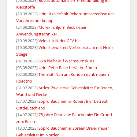
[29.08.2023]
Bostik automatisiert Eimerabfüllung für
Klebstoffe
[28.08.2023]
Uzin Utz verfehlt Rekordumsatzerlöse des
Vorjahres nur knapp
[24.08.2023]
Murexin: Björn Beck neuer
Anwendungstechniker
[10.08.2023]
Velosit tritt der GEV bei
[10.08.2023]
Velosit erweitert Vertriebsteam mit Heinz
Stiege
[07.08.2023]
Sika bleibt auf Wachstumskurs
[03.08.2023]
Uzin: Peter Baier berät im Süden
[02.08.2023]
Thomsit: Nah am Kunden dank neuem
Roadtrip
[31.07.2023]
Ardex: Zwei neue Gebietsleiter für Boden,
Wand und Decke
[27.07.2023]
Sopro Bauchemie: Robert Bier betreut
Ostdeutschland
[14.07.2023]
75 Jahre Deutsche Bauchemie: Ein Grund
zum Feiern
[13.07.2023]
Sopro Bauchemie: Soreen Dreier neuer
Gebietsleiter im Norden