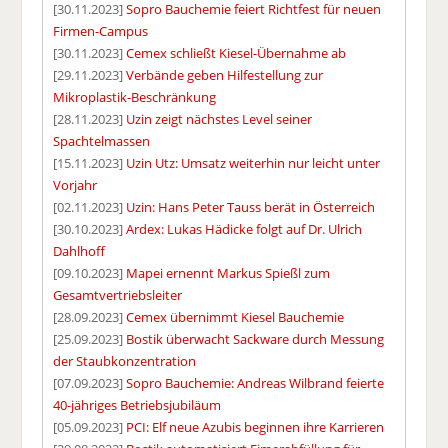
[30.11.2023]
Sopro Bauchemie feiert Richtfest für neuen
Firmen-Campus
[30.11.2023]
Cemex schließt Kiesel-Übernahme ab
[29.11.2023]
Verbände geben Hilfestellung zur
Mikroplastik-Beschränkung
[28.11.2023]
Uzin zeigt nächstes Level seiner
Spachtelmassen
[15.11.2023]
Uzin Utz: Umsatz weiterhin nur leicht unter
Vorjahr
[02.11.2023]
Uzin: Hans Peter Tauss berät in Österreich
[30.10.2023]
Ardex: Lukas Hädicke folgt auf Dr. Ulrich
Dahlhoff
[09.10.2023]
Mapei ernennt Markus Spießl zum
Gesamtvertriebsleiter
[28.09.2023]
Cemex übernimmt Kiesel Bauchemie
[25.09.2023]
Bostik überwacht Sackware durch Messung
der Staubkonzentration
[07.09.2023]
Sopro Bauchemie: Andreas Wilbrand feierte
40-jähriges Betriebsjubiläum
[05.09.2023]
PCI: Elf neue Azubis beginnen ihre Karrieren