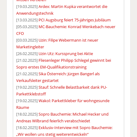
[19.03.2025]
Ardex: Martin Kupka verantwortet die
Anwendungstechnik
[13.03.2025]
PCI Augsburg feiert 75-jähriges Jubiläum
[05.03.2025]
MC-Bauchemie: Konrad Wenkebach neuer
CFO
[03.03.2025]
Uzin: Filipe Webermann ist neuer
Marketingleiter
[26.02.2025]
Uzin Utz: Kurssprung bei Aktie
[21.02.2025]
Fliesenleger Philipp Schlegel gewinnt bei
Sopro erstes EM-Qualifikationstraining
[21.02.2025]
Sika Österreich: Jürgen Bangerl als
Verkaufsleiter gestartet
[19.02.2025]
Stauf: Schnelle Belastbarkeit dank PU-
Parkettklebstoff
[19.02.2025]
Wakol: Parkettkleber für wohngesunde
Räume
[18.02.2025]
Sopro Bauchemie: Michael Hecker und
Andreas Wilbrand feierlich verabschiedet
[18.02.2025]
Exklusiv-Interview mit Sopro Bauchemie:
„Wir wollen uns stetig weiterentwickeln“