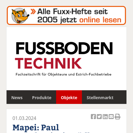
S
News
Produkte
Objekte
Stellenmarkt
u
c
h
01.03.2024
e
Ar
Ar
Ar
Ar
Ar
Mapei: Paul
ti
ti
ti
ti
ti