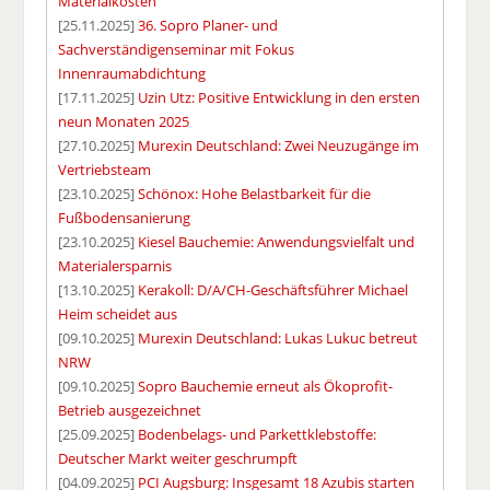
Materialkosten
[25.11.2025]
36. Sopro Planer- und
Sachverständigenseminar mit Fokus
Innenraumabdichtung
[17.11.2025]
Uzin Utz: Positive Entwicklung in den ersten
neun Monaten 2025
[27.10.2025]
Murexin Deutschland: Zwei Neuzugänge im
Vertriebsteam
[23.10.2025]
Schönox: Hohe Belastbarkeit für die
Fußbodensanierung
[23.10.2025]
Kiesel Bauchemie: Anwendungsvielfalt und
Materialersparnis
[13.10.2025]
Kerakoll: D/A/CH-Geschäftsführer Michael
Heim scheidet aus
[09.10.2025]
Murexin Deutschland: Lukas Lukuc betreut
NRW
[09.10.2025]
Sopro Bauchemie erneut als Ökoprofit-
Betrieb ausgezeichnet
[25.09.2025]
Bodenbelags- und Parkettklebstoffe:
Deutscher Markt weiter geschrumpft
[04.09.2025]
PCI Augsburg: Insgesamt 18 Azubis starten