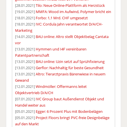
[28.01.2021]
Tilo: Neue Online-Plattform als Herzstück
[19.01.2021]
MMFA: Wood im Aufwind, Polymer bricht ein
[18.01.2021]
Forbo: 1,1 Mrd. CHF umgesetzt
[18.01.2021]
IVC: Cordula Jahn verantwortet D/A/CH-
Marketing
[14.01.2021]
BAU online: Altro stellt Objektbelag Cantata
vor
[13.01.2021]
Hymmen und I4F vereinbaren
Patentpartnerschaft
[13.01.2021]
BAU online: Uzin setzt auf Sprühfixierung
[13.01.2021]
Gerflor: Nachhaltig für beste Gesundheit
[13.01.2021]
Altro: Tierarztpraxis Bärenwiese in neuem
Gewand
[12.01.2021]
Windmöller: Offermanns leitet
Objektvertrieb D/A/CH
[07.01.2021]
IVC Group baut Außendienst Objekt und
Handel weiter aus
[05.01.2021]
Egger: 6 Prozent Plus mit Bodenbelägen
[05.01.2021]
Project Floors bringt PVC-freie Designbeläge
auf den Markt