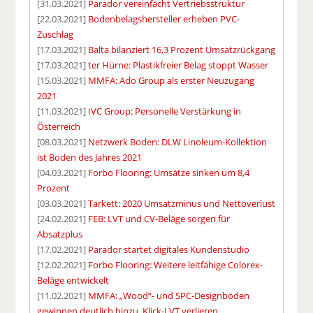
[31.03.2021]
Parador vereinfacht Vertriebsstruktur
[22.03.2021]
Bodenbelagshersteller erheben PVC-
Zuschlag
[17.03.2021]
Balta bilanziert 16,3 Prozent Umsatzrückgang
[17.03.2021]
ter Hürne: Plastikfreier Belag stoppt Wasser
[15.03.2021]
MMFA: Ado Group als erster Neuzugang
2021
[11.03.2021]
IVC Group: Personelle Verstärkung in
Österreich
[08.03.2021]
Netzwerk Boden: DLW Linoleum-Kollektion
ist Boden des Jahres 2021
[04.03.2021]
Forbo Flooring: Umsätze sinken um 8,4
Prozent
[03.03.2021]
Tarkett: 2020 Umsatzminus und Nettoverlust
[24.02.2021]
FEB: LVT und CV-Beläge sorgen für
Absatzplus
[17.02.2021]
Parador startet digitales Kundenstudio
[12.02.2021]
Forbo Flooring: Weitere leitfähige Colorex-
Beläge entwickelt
[11.02.2021]
MMFA: „Wood“- und SPC-Designböden
gewinnen deutlich hinzu, Klick-LVT verlieren