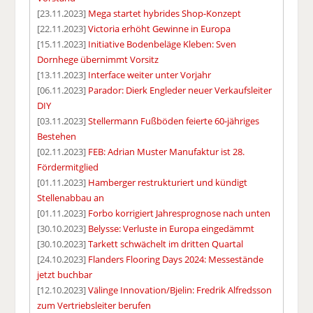
[23.11.2023]
Mega startet hybrides Shop-Konzept
[22.11.2023]
Victoria erhöht Gewinne in Europa
[15.11.2023]
Initiative Bodenbeläge Kleben: Sven
Dornhege übernimmt Vorsitz
[13.11.2023]
Interface weiter unter Vorjahr
[06.11.2023]
Parador: Dierk Engleder neuer Verkaufsleiter
DIY
[03.11.2023]
Stellermann Fußböden feierte 60-jähriges
Bestehen
[02.11.2023]
FEB: Adrian Muster Manufaktur ist 28.
Fördermitglied
[01.11.2023]
Hamberger restrukturiert und kündigt
Stellenabbau an
[01.11.2023]
Forbo korrigiert Jahresprognose nach unten
[30.10.2023]
Belysse: Verluste in Europa eingedämmt
[30.10.2023]
Tarkett schwächelt im dritten Quartal
[24.10.2023]
Flanders Flooring Days 2024: Messestände
jetzt buchbar
[12.10.2023]
Välinge Innovation/Bjelin: Fredrik Alfredsson
zum Vertriebsleiter berufen