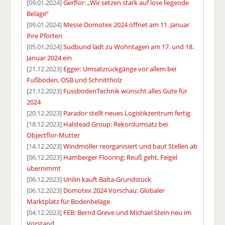
[09.01.2024]
Gerflor: „Wir setzen stark auf lose liegende
Beläge“
[09.01.2024]
Messe Domotex 2024 öffnet am 11. Januar
ihre Pforten
[05.01.2024]
Südbund lädt zu Wohntagen am 17. und 18.
Januar 2024 ein
[21.12.2023]
Egger: Umsatzrückgänge vor allem bei
Fußböden, OSB und Schnittholz
[21.12.2023]
FussbodenTechnik wünscht alles Gute für
2024
[20.12.2023]
Parador stellt neues Logistikzentrum fertig
[18.12.2023]
Halstead Group: Rekordumsatz bei
Objectflor-Mutter
[14.12.2023]
Windmöller reorganisiert und baut Stellen ab
[06.12.2023]
Hamberger Flooring: Reuß geht, Feigel
übernimmt
[06.12.2023]
Unilin kauft Balta-Grundstück
[06.12.2023]
Domotex 2024 Vorschau: Globaler
Marktplatz für Bodenbeläge
[04.12.2023]
FEB: Bernd Greve und Michael Stein neu im
Vorstand