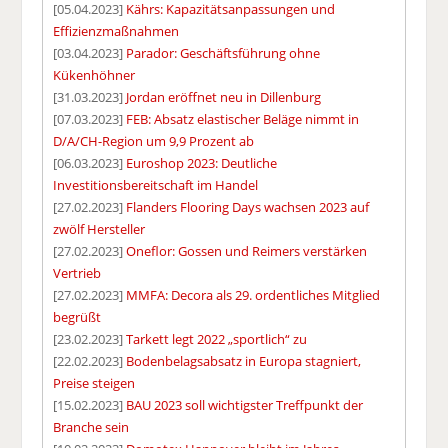
[05.04.2023]
Kährs: Kapazitätsanpassungen und
Effizienzmaßnahmen
[03.04.2023]
Parador: Geschäftsführung ohne
Kükenhöhner
[31.03.2023]
Jordan eröffnet neu in Dillenburg
[07.03.2023]
FEB: Absatz elastischer Beläge nimmt in
D/A/CH-Region um 9,9 Prozent ab
[06.03.2023]
Euroshop 2023: Deutliche
Investitionsbereitschaft im Handel
[27.02.2023]
Flanders Flooring Days wachsen 2023 auf
zwölf Hersteller
[27.02.2023]
Oneflor: Gossen und Reimers verstärken
Vertrieb
[27.02.2023]
MMFA: Decora als 29. ordentliches Mitglied
begrüßt
[23.02.2023]
Tarkett legt 2022 „sportlich“ zu
[22.02.2023]
Bodenbelagsabsatz in Europa stagniert,
Preise steigen
[15.02.2023]
BAU 2023 soll wichtigster Treffpunkt der
Branche sein