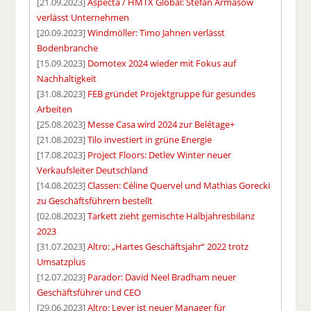
[21.09.2023]
Aspecta / HMTX Global: Stefan Armasow
verlässt Unternehmen
[20.09.2023]
Windmöller: Timo Jahnen verlässt
Bodenbranche
[15.09.2023]
Domotex 2024 wieder mit Fokus auf
Nachhaltigkeit
[31.08.2023]
FEB gründet Projektgruppe für gesundes
Arbeiten
[25.08.2023]
Messe Casa wird 2024 zur Belétage+
[21.08.2023]
Tilo investiert in grüne Energie
[17.08.2023]
Project Floors: Detlev Winter neuer
Verkaufsleiter Deutschland
[14.08.2023]
Classen: Céline Quervel und Mathias Gorecki
zu Geschäftsführern bestellt
[02.08.2023]
Tarkett zieht gemischte Halbjahresbilanz
2023
[31.07.2023]
Altro: „Hartes Geschäftsjahr“ 2022 trotz
Umsatzplus
[12.07.2023]
Parador: David Neel Bradham neuer
Geschäftsführer und CEO
[29.06.2023]
Altro: Lever ist neuer Manager für