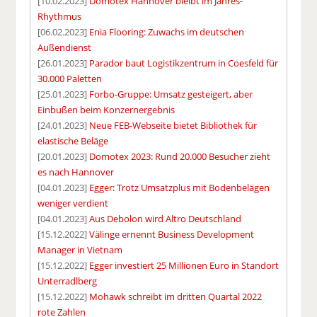
[10.02.2023]
Domotex Hannover bleibt im Jahres-
Rhythmus
[06.02.2023]
Enia Flooring: Zuwachs im deutschen
Außendienst
[26.01.2023]
Parador baut Logistikzentrum in Coesfeld für
30.000 Paletten
[25.01.2023]
Forbo-Gruppe: Umsatz gesteigert, aber
Einbußen beim Konzernergebnis
[24.01.2023]
Neue FEB-Webseite bietet Bibliothek für
elastische Beläge
[20.01.2023]
Domotex 2023: Rund 20.000 Besucher zieht
es nach Hannover
[04.01.2023]
Egger: Trotz Umsatzplus mit Bodenbelägen
weniger verdient
[04.01.2023]
Aus Debolon wird Altro Deutschland
[15.12.2022]
Välinge ernennt Business Development
Manager in Vietnam
[15.12.2022]
Egger investiert 25 Millionen Euro in Standort
Unterradlberg
[15.12.2022]
Mohawk schreibt im dritten Quartal 2022
rote Zahlen