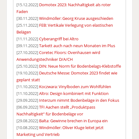
[15.12.2022]
Domotex 2023: Nachhaltigkeit als roter
Faden
[30.11.2022]
Windmöller: Georg Kruse ausgeschieden
[25.11.2022]
FEB: Vertikale Verlegung von elastischen
Belägen
[11.11.2022]
Cyberangriff bei Altro
[09.11.2022]
Tarkett auch nach neun Monaten im Plus
[27.10.2022]
Coretec Floors: Ovenhausen wird
Anwendungstechniker D/A/CH
[25.10.2022]
DIN: Neue Norm für Bodenbelags-Klebstoffe
[19.10.2022]
Deutsche Messe: Domotex 2023 findet wie
geplant statt
[11.10.2022]
Koczwara: Vinylboden zum Wohlfühlen
[11.10.2022]
Altro: Design kombiniert mit Funktion
[29.09.2022]
Interzum nimmt Bodenbeläge in den Fokus
[06.09.2022]
TFI Aachen stellt „Produktpass
Nachhaltigkeit“ für Bodenbeläge vor
[29.08.2022]
Balta: Gewinne brechen in Europa ein
[10.08.2022]
Windmöller: Oliver Kluge leitet jetzt
Marketing und Vertrieb