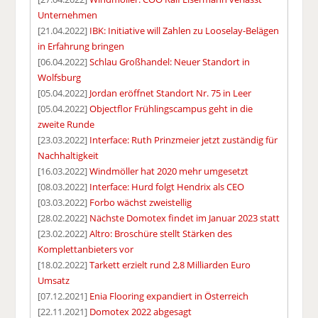
Unternehmen
[21.04.2022]
IBK: Initiative will Zahlen zu Looselay-Belägen
in Erfahrung bringen
[06.04.2022]
Schlau Großhandel: Neuer Standort in
Wolfsburg
[05.04.2022]
Jordan eröffnet Standort Nr. 75 in Leer
[05.04.2022]
Objectflor Frühlingscampus geht in die
zweite Runde
[23.03.2022]
Interface: Ruth Prinzmeier jetzt zuständig für
Nachhaltigkeit
[16.03.2022]
Windmöller hat 2020 mehr umgesetzt
[08.03.2022]
Interface: Hurd folgt Hendrix als CEO
[03.03.2022]
Forbo wächst zweistellig
[28.02.2022]
Nächste Domotex findet im Januar 2023 statt
[23.02.2022]
Altro: Broschüre stellt Stärken des
Komplettanbieters vor
[18.02.2022]
Tarkett erzielt rund 2,8 Milliarden Euro
Umsatz
[07.12.2021]
Enia Flooring expandiert in Österreich
[22.11.2021]
Domotex 2022 abgesagt