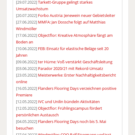
[29.07.2022]
Tarkett-Gruppe gelingt starkes
Umsatzwachstum
[20.07.2022]
Forbo Austria: Jenewein neuer Gebietsleiter
[27.06.2022]
MMFA: Jan Dossche folgt auf Matthias
Windmöller
[17.06.2022]
Objectflor: Kreative Atmosphäre fängt am
Boden an
[10.06.2022]
FEB: Einsatz für elastische Beläge seit 20
Jahren
[09.06.2022]
ter Hürne: Voß verstärkt Geschäftsleitung
[03.06.2022]
Parador 2020/21 mit Rekord-Umsatz
[23.05.2022]
Meisterwerke: Erster Nachhaltigkeitsbericht
online
[16.05.2022]
Flanders Flooring Days verzeichnen positive
Premiere
[12.05.2022]
IVC und Unilin bündeln Aktivitäten
[12.05.2022]
Objectflor: Frühlingscampus fördert
persönlichen Austausch
[04.05.2022]
Flanders Flooring Days noch bis 5. Mai
besuchen
[27.04.2022]
Windmöller: COO Ralf Eisermann verlässt