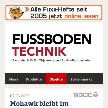
S
News
Produkte
Objekte
Stellenmarkt
u
c
h
07.05.2025
e
Ar
Ar
Ar
Ar
Ar
Mohawk bleibt im
ti
ti
ti
ti
ti