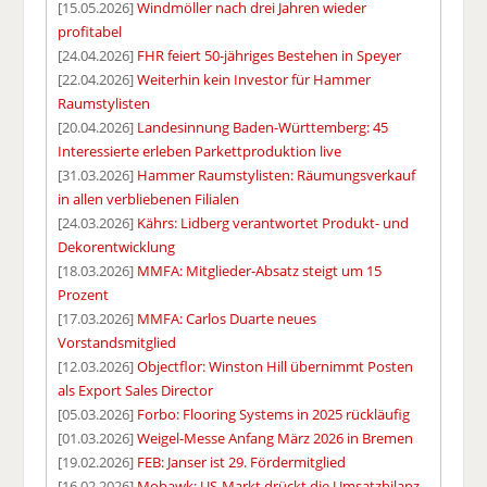
[15.05.2026]
Windmöller nach drei Jahren wieder
profitabel
[24.04.2026]
FHR feiert 50-jähriges Bestehen in Speyer
[22.04.2026]
Weiterhin kein Investor für Hammer
Raumstylisten
[20.04.2026]
Landesinnung Baden-Württemberg: 45
Interessierte erleben Parkettproduktion live
[31.03.2026]
Hammer Raumstylisten: Räumungsverkauf
in allen verbliebenen Filialen
[24.03.2026]
Kährs: Lidberg verantwortet Produkt- und
Dekorentwicklung
[18.03.2026]
MMFA: Mitglieder-Absatz steigt um 15
Prozent
[17.03.2026]
MMFA: Carlos Duarte neues
Vorstandsmitglied
[12.03.2026]
Objectflor: Winston Hill übernimmt Posten
als Export Sales Director
[05.03.2026]
Forbo: Flooring Systems in 2025 rückläufig
[01.03.2026]
Weigel-Messe Anfang März 2026 in Bremen
[19.02.2026]
FEB: Janser ist 29. Fördermitglied
[16.02.2026]
Mohawk: US-Markt drückt die Umsatzbilanz