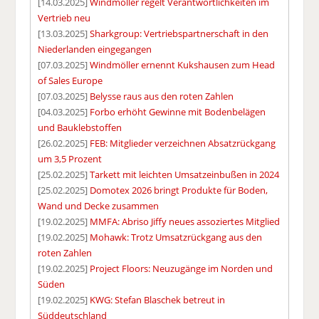
[14.03.2025]
Windmöller regelt Verantwortlichkeiten im
Vertrieb neu
[13.03.2025]
Sharkgroup: Vertriebspartnerschaft in den
Niederlanden eingegangen
[07.03.2025]
Windmöller ernennt Kukshausen zum Head
of Sales Europe
[07.03.2025]
Belysse raus aus den roten Zahlen
[04.03.2025]
Forbo erhöht Gewinne mit Bodenbelägen
und Bauklebstoffen
[26.02.2025]
FEB: Mitglieder verzeichnen Absatzrückgang
um 3,5 Prozent
[25.02.2025]
Tarkett mit leichten Umsatzeinbußen in 2024
[25.02.2025]
Domotex 2026 bringt Produkte für Boden,
Wand und Decke zusammen
[19.02.2025]
MMFA: Abriso Jiffy neues assoziertes Mitglied
[19.02.2025]
Mohawk: Trotz Umsatzrückgang aus den
roten Zahlen
[19.02.2025]
Project Floors: Neuzugänge im Norden und
Süden
[19.02.2025]
KWG: Stefan Blaschek betreut in
Süddeutschland