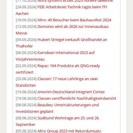
[11.10.2024]
Nora Systems erzielt 2023 höhere Gewinne
[24.09.2024]
FEB: Arbeitskreis Technik tagte beim TFI
Aachen
[18.09.2024]
Altro: 40 Besucher beim Bauhausfest 2024
[12.09.2024]
Domotex wird ab 2026 zur Innenausbau-
Messe
[09.09.2024]
Hubert Striegel verkauft Großhandel an
Thalhofer
[06.09.2024]
Karndean International 2023 auf
Vorjahresniveau
[02.09.2024]
Repac: 164 Produkte als QNG-ready
zertifiziert
[20.08.2024]
Classen: 17 neue Lehrlinge an zwei
Standorten
[19.08.2024]
Amorim Deutschland integriert Cortex
[19.08.2024]
Classen veröffentlicht Nachhaltigkeitsbericht
[08.08.2024]
Beaulieu: Umstrukturierungen und
Investitionen geplant
[08.08.2024]
Südbund Wohntage am 25. und 26.
September
[05.08.2024]
Altro Group 2023 mit Rekordumsatz