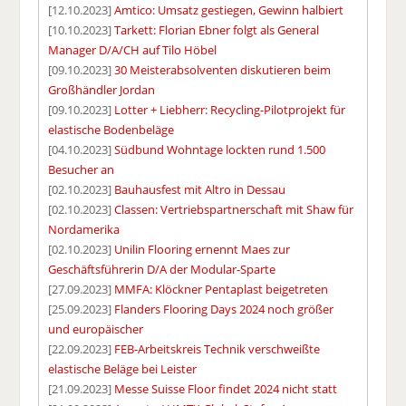
[12.10.2023]
Amtico: Umsatz gestiegen, Gewinn halbiert
[10.10.2023]
Tarkett: Florian Ebner folgt als General
Manager D/A/CH auf Tilo Höbel
[09.10.2023]
30 Meisterabsolventen diskutieren beim
Großhändler Jordan
[09.10.2023]
Lotter + Liebherr: Recycling-Pilotprojekt für
elastische Bodenbeläge
[04.10.2023]
Südbund Wohntage lockten rund 1.500
Besucher an
[02.10.2023]
Bauhausfest mit Altro in Dessau
[02.10.2023]
Classen: Vertriebspartnerschaft mit Shaw für
Nordamerika
[02.10.2023]
Unilin Flooring ernennt Maes zur
Geschäftsführerin D/A der Modular-Sparte
[27.09.2023]
MMFA: Klöckner Pentaplast beigetreten
[25.09.2023]
Flanders Flooring Days 2024 noch größer
und europäischer
[22.09.2023]
FEB-Arbeitskreis Technik verschweißte
elastische Beläge bei Leister
[21.09.2023]
Messe Suisse Floor findet 2024 nicht statt