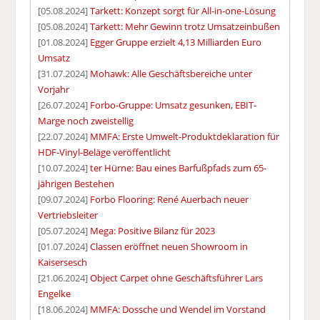
[05.08.2024]
Tarkett: Konzept sorgt für All-in-one-Lösung
[05.08.2024]
Tarkett: Mehr Gewinn trotz Umsatzeinbußen
[01.08.2024]
Egger Gruppe erzielt 4,13 Milliarden Euro
Umsatz
[31.07.2024]
Mohawk: Alle Geschäftsbereiche unter
Vorjahr
[26.07.2024]
Forbo-Gruppe: Umsatz gesunken, EBIT-
Marge noch zweistellig
[22.07.2024]
MMFA: Erste Umwelt-Produktdeklaration für
HDF-Vinyl-Beläge veröffentlicht
[10.07.2024]
ter Hürne: Bau eines Barfußpfads zum 65-
jährigen Bestehen
[09.07.2024]
Forbo Flooring: René Auerbach neuer
Vertriebsleiter
[05.07.2024]
Mega: Positive Bilanz für 2023
[01.07.2024]
Classen eröffnet neuen Showroom in
Kaisersesch
[21.06.2024]
Object Carpet ohne Geschäftsführer Lars
Engelke
[18.06.2024]
MMFA: Dossche und Wendel im Vorstand