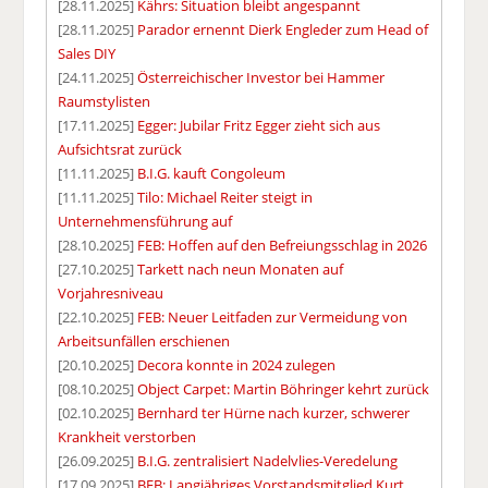
[28.11.2025]
Kährs: Situation bleibt angespannt
[28.11.2025]
Parador ernennt Dierk Engleder zum Head of
Sales DIY
[24.11.2025]
Österreichischer Investor bei Hammer
Raumstylisten
[17.11.2025]
Egger: Jubilar Fritz Egger zieht sich aus
Aufsichtsrat zurück
[11.11.2025]
B.I.G. kauft Congoleum
[11.11.2025]
Tilo: Michael Reiter steigt in
Unternehmensführung auf
[28.10.2025]
FEB: Hoffen auf den Befreiungsschlag in 2026
[27.10.2025]
Tarkett nach neun Monaten auf
Vorjahresniveau
[22.10.2025]
FEB: Neuer Leitfaden zur Vermeidung von
Arbeitsunfällen erschienen
[20.10.2025]
Decora konnte in 2024 zulegen
[08.10.2025]
Object Carpet: Martin Böhringer kehrt zurück
[02.10.2025]
Bernhard ter Hürne nach kurzer, schwerer
Krankheit verstorben
[26.09.2025]
B.I.G. zentralisiert Nadelvlies-Veredelung
[17.09.2025]
BEB: Langjähriges Vorstandsmitglied Kurt