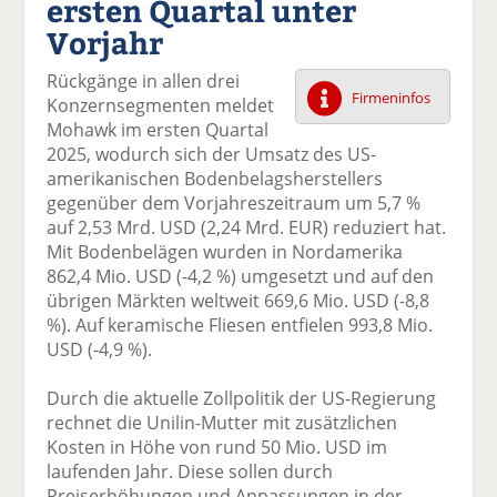
ersten Quartal unter
k
k
k
k
k
Vorjahr
el
el
el
el
el
a
t
a
p
D
Rückgänge in allen drei
uf
wi
uf
er
ru
Firmeninfos
Konzernsegmenten meldet
F
tt
Li
E
ck
Mohawk im ersten Quartal
ac
er
n
m
e
2025, wodurch sich der Umsatz des US-
e
n
k
ai
n
amerikanischen Bodenbelagsherstellers
b
e
l
gegenüber dem Vorjahreszeitraum um 5,7 %
o
di
v
auf 2,53 Mrd. USD (2,24 Mrd. EUR) reduziert hat.
o
n
er
Mit Bodenbelägen wurden in Nordamerika
k
te
se
862,4 Mio. USD (-4,2 %) umgesetzt und auf den
te
il
n
übrigen Märkten weltweit 669,6 Mio. USD (-8,8
il
e
d
%). Auf keramische Fliesen entfielen 993,8 Mio.
e
n
e
USD (-4,9 %).
n
n
Durch die aktuelle Zollpolitik der US-Regierung
rechnet die Unilin-Mutter mit zusätzlichen
Kosten in Höhe von rund 50 Mio. USD im
laufenden Jahr. Diese sollen durch
Preiserhöhungen und Anpassungen in der