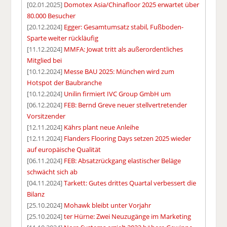
[02.01.2025]
Domotex Asia/Chinafloor 2025 erwartet über
80.000 Besucher
[20.12.2024]
Egger: Gesamtumsatz stabil, Fußboden-
Sparte weiter rückläufig
[11.12.2024]
MMFA: Jowat tritt als außerordentliches
Mitglied bei
[10.12.2024]
Messe BAU 2025: München wird zum
Hotspot der Baubranche
[10.12.2024]
Unilin firmiert IVC Group GmbH um
[06.12.2024]
FEB: Bernd Greve neuer stellvertretender
Vorsitzender
[12.11.2024]
Kährs plant neue Anleihe
[12.11.2024]
Flanders Flooring Days setzen 2025 wieder
auf europäische Qualität
[06.11.2024]
FEB: Absatzrückgang elastischer Beläge
schwächt sich ab
[04.11.2024]
Tarkett: Gutes drittes Quartal verbessert die
Bilanz
[25.10.2024]
Mohawk bleibt unter Vorjahr
[25.10.2024]
ter Hürne: Zwei Neuzugänge im Marketing