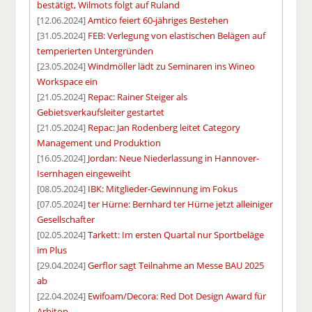
bestätigt, Wilmots folgt auf Ruland
[12.06.2024]
Amtico feiert 60-jähriges Bestehen
[31.05.2024]
FEB: Verlegung von elastischen Belägen auf
temperierten Untergründen
[23.05.2024]
Windmöller lädt zu Seminaren ins Wineo
Workspace ein
[21.05.2024]
Repac: Rainer Steiger als
Gebietsverkaufsleiter gestartet
[21.05.2024]
Repac: Jan Rodenberg leitet Category
Management und Produktion
[16.05.2024]
Jordan: Neue Niederlassung in Hannover-
Isernhagen eingeweiht
[08.05.2024]
IBK: Mitglieder-Gewinnung im Fokus
[07.05.2024]
ter Hürne: Bernhard ter Hürne jetzt alleiniger
Gesellschafter
[02.05.2024]
Tarkett: Im ersten Quartal nur Sportbeläge
im Plus
[29.04.2024]
Gerflor sagt Teilnahme an Messe BAU 2025
ab
[22.04.2024]
Ewifoam/Decora: Red Dot Design Award für
Arbiton