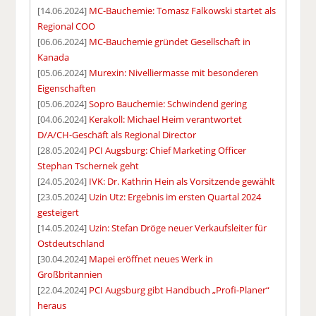
[14.06.2024]
MC-Bauchemie: Tomasz Falkowski startet als
Regional COO
[06.06.2024]
MC-Bauchemie gründet Gesellschaft in
Kanada
[05.06.2024]
Murexin: Nivelliermasse mit besonderen
Eigenschaften
[05.06.2024]
Sopro Bauchemie: Schwindend gering
[04.06.2024]
Kerakoll: Michael Heim verantwortet
D/A/CH-Geschäft als Regional Director
[28.05.2024]
PCI Augsburg: Chief Marketing Officer
Stephan Tschernek geht
[24.05.2024]
IVK: Dr. Kathrin Hein als Vorsitzende gewählt
[23.05.2024]
Uzin Utz: Ergebnis im ersten Quartal 2024
gesteigert
[14.05.2024]
Uzin: Stefan Dröge neuer Verkaufsleiter für
Ostdeutschland
[30.04.2024]
Mapei eröffnet neues Werk in
Großbritannien
[22.04.2024]
PCI Augsburg gibt Handbuch „Profi-Planer“
heraus