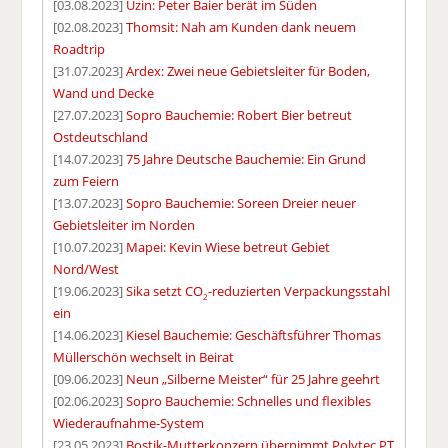
[03.08.2023]
Uzin: Peter Baier berät im Süden
[02.08.2023]
Thomsit: Nah am Kunden dank neuem
Roadtrip
[31.07.2023]
Ardex: Zwei neue Gebietsleiter für Boden,
Wand und Decke
[27.07.2023]
Sopro Bauchemie: Robert Bier betreut
Ostdeutschland
[14.07.2023]
75 Jahre Deutsche Bauchemie: Ein Grund
zum Feiern
[13.07.2023]
Sopro Bauchemie: Soreen Dreier neuer
Gebietsleiter im Norden
[10.07.2023]
Mapei: Kevin Wiese betreut Gebiet
Nord/West
[19.06.2023]
Sika setzt CO
-reduzierten Verpackungsstahl
2
ein
[14.06.2023]
Kiesel Bauchemie: Geschäftsführer Thomas
Müllerschön wechselt in Beirat
[09.06.2023]
Neun „Silberne Meister“ für 25 Jahre geehrt
[02.06.2023]
Sopro Bauchemie: Schnelles und flexibles
Wiederaufnahme-System
[23.05.2023]
Bostik-Mutterkonzern übernimmt Polytec PT