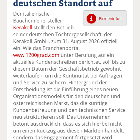
deutschen Standort auf
k
k
k
k
k
el
el
el
el
el
Der italienische
a
t
a
p
D
Firmeninfos
Bauchemiehersteller
uf
wi
uf
er
ru
Kerakoll
stellt den Betrieb
F
tt
Li
E
ck
seiner deutschen Tochtergesellschaft, der
ac
er
n
m
e
Kerakoll GmbH, zum 31. August 2026 offiziell
e
n
k
ai
n
ein. Wie das Branchenportal
b
e
l
www.1200grad.com
unter Berufung auf ein
o
di
v
aktuelles Kundenschreiben berichtet, soll bis zu
o
n
er
diesem Datum der Geschäftsbetrieb gewohnt
k
te
se
weiterlaufen, um die Kontinuität bei Aufträgen
te
il
n
und Service zu sichern. Hintergrund der
il
e
d
Entscheidung ist die Einführung eines neuen
e
n
e
Organisationsmodells für den deutschen und
n
n
österreichischen Markt, das die künftige
Kundenbetreuung und den technischen Service
neu strukturieren soll. Das Unternehmen
betont ausdrücklich, dass es sich hierbei nicht
um einen Rückzug aus diesen Märkten handelt,
sondern das Engagement fortgesetzt wird.