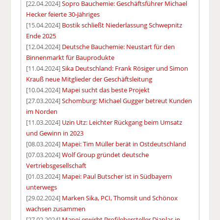
[22.04.2024]
Sopro Bauchemie: Geschäftsführer Michael
Hecker feierte 30-Jähriges
[15.04.2024]
Bostik schließt Niederlassung Schwepnitz
Ende 2025
[12.04.2024]
Deutsche Bauchemie: Neustart für den
Binnenmarkt für Bauprodukte
[11.04.2024]
Sika Deutschland: Frank Rösiger und Simon
Krauß neue Mitglieder der Geschäftsleitung
[10.04.2024]
Mapei sucht das beste Projekt
[27.03.2024]
Schomburg: Michael Gugger betreut Kunden
im Norden
[11.03.2024]
Uzin Utz: Leichter Rückgang beim Umsatz
und Gewinn in 2023
[08.03.2024]
Mapei: Tim Müller berät in Ostdeutschland
[07.03.2024]
Wolf Group gründet deutsche
Vertriebsgesellschaft
[01.03.2024]
Mapei: Paul Butscher ist in Südbayern
unterwegs
[29.02.2024]
Marken Sika, PCI, Thomsit und Schönox
wachsen zusammen
[27.02.2024]
Mapei erwirbt Profilehersteller Diaplas in