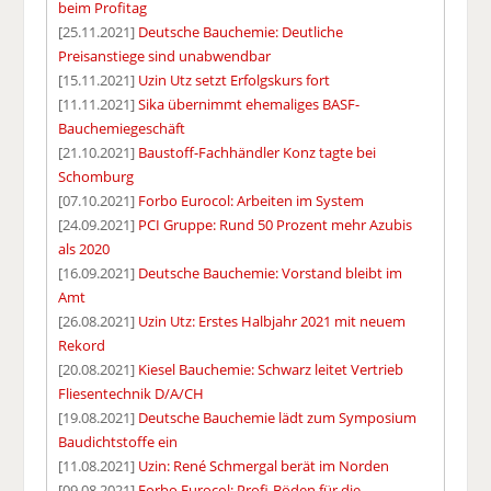
beim Profitag
[25.11.2021]
Deutsche Bauchemie: Deutliche
Preisanstiege sind unabwendbar
[15.11.2021]
Uzin Utz setzt Erfolgskurs fort
[11.11.2021]
Sika übernimmt ehemaliges BASF-
Bauchemiegeschäft
[21.10.2021]
Baustoff-Fachhändler Konz tagte bei
Schomburg
[07.10.2021]
Forbo Eurocol: Arbeiten im System
[24.09.2021]
PCI Gruppe: Rund 50 Prozent mehr Azubis
als 2020
[16.09.2021]
Deutsche Bauchemie: Vorstand bleibt im
Amt
[26.08.2021]
Uzin Utz: Erstes Halbjahr 2021 mit neuem
Rekord
[20.08.2021]
Kiesel Bauchemie: Schwarz leitet Vertrieb
Fliesentechnik D/A/CH
[19.08.2021]
Deutsche Bauchemie lädt zum Symposium
Baudichtstoffe ein
[11.08.2021]
Uzin: René Schmergal berät im Norden
[09.08.2021]
Forbo Eurocol: Profi-Böden für die