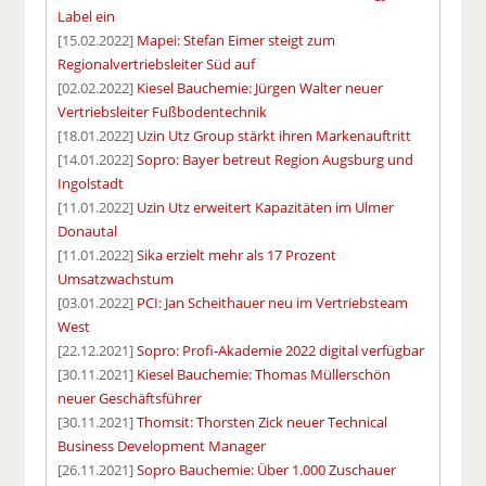
Label ein
[15.02.2022]
Mapei: Stefan Eimer steigt zum
Regionalvertriebsleiter Süd auf
[02.02.2022]
Kiesel Bauchemie: Jürgen Walter neuer
Vertriebsleiter Fußbodentechnik
[18.01.2022]
Uzin Utz Group stärkt ihren Markenauftritt
[14.01.2022]
Sopro: Bayer betreut Region Augsburg und
Ingolstadt
[11.01.2022]
Uzin Utz erweitert Kapazitäten im Ulmer
Donautal
[11.01.2022]
Sika erzielt mehr als 17 Prozent
Umsatzwachstum
[03.01.2022]
PCI: Jan Scheithauer neu im Vertriebsteam
West
[22.12.2021]
Sopro: Profi-Akademie 2022 digital verfügbar
[30.11.2021]
Kiesel Bauchemie: Thomas Müllerschön
neuer Geschäftsführer
[30.11.2021]
Thomsit: Thorsten Zick neuer Technical
Business Development Manager
[26.11.2021]
Sopro Bauchemie: Über 1.000 Zuschauer