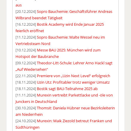
aus
[20.12.2024]
Sopro Bauchemie: Geschäftsführer Andreas
Wilbrand beendet Tätigkeit
[16.12.2024]
Bostik Academy wird Ende Januar 2025
feierlich eröffnet
[11.12.2024]
Sopro Bauchemie: Malte Wessel neu im
Vertriebsteam Nord
[10.12.2024]
Messe BAU 2025: München wird zum
Hotspot der Baubranche
[09.12.2024]
Theodor-Litt-Schule: Lehrer Arno Hackl sagt
„Auf Wiedersehen“
[22.11.2024]
Premiere von „Uzin Next Level“ erfolgreich
[18.11.2024]
Uzin Utz: Profitabler trotz weniger Umsatz
[18.11.2024]
Bostik sagt BAU-Teilnahme 2025 ab
[11.11.2024]
Murexin vertreibt Parkettlacke und -öle von
Junckers in Deutschland
[30.10.2024]
Thomsit: Daniela Hübner neue Bezirksleiterin
am Niederrhein
[24.10.2024]
Murexin: Maik Ziezold betreut Franken und
Südthüringen