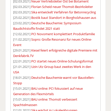
[02.03.2021]
Neuer Vertriebsleiter Ost bei Botament
[02.03.2021]
Florian Scheid neuer Thomsit-Bezirksleiter
[02.03.2021]
Sika entwickelt Verfahren für Betonrecycling
[25.02.2021]
Bostik baut Standort in Borgholzhausen aus
[23.02.2021]
Deutsche Bauchemie: Symposium
Baudichtstoffe findet 2021 statt
[12.02.2021]
PCI Novoment komplettiert Produktfamilie
[11.02.2021]
Sopro: Große Resonanz für neues Online-
Event
[29.01.2021]
Kiesel feiert erfolgreiche digitale Premiere mit
Denkfabrik.TV
[22.01.2021]
PCI startet neues Online-Schulungsformat
[21.01.2021]
Uzin Utz Group baut zweites Werk in den
USA
[18.01.2021]
Deutsche Bauchemie warnt vor Baustellen-
Stopp
[15.01.2021]
BAU online: PCI fokussiert auf neue
Generation des Flexmörtels
[15.01.2021]
BAU online: Thomsit verbessert
Spachtelmassen
[12.01.2021]
Sika wächst in Lokalwährungen