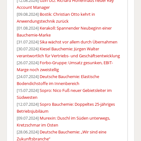
[12.08.2024]
Uzin Utz: Richard Hohenhaus neuer Key
Account Manager
[09.08.2024]
Bostik: Christian Otto kehrt in
Anwendungstechnik zurück
[01.08.2024]
Kerakoll: Spannender Neubeginn einer
Bauchemie-Marke
[31.07.2024]
Sika wächst vor allem durch Übernahmen
[30.07.2024]
Kiesel Bauchemie: Jürgen Walter
verantwortlich für Vertriebs- und Geschäftsentwicklung
[26.07.2024]
Forbo-Gruppe: Umsatz gesunken, EBIT-
Marge noch zweistellig
[24.07.2024]
Deutsche Bauchemie: Elastische
Bodendichstoffe im Innenbereich
[15.07.2024]
Sopro: Nico Fuß neuer Gebietsleiter im
Südwesten
[12.07.2024]
Sopro Bauchemie: Doppeltes 25-jähriges
Betriebsjubiläum
[09.07.2024]
Murexin: Duschl im Süden unterwegs,
Kretzschmar im Osten
[28.06.2024]
Deutsche Bauchemie: „Wir sind eine
Zukunftsbranche“