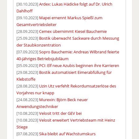
[30.10.2023]
Ardex: Lukas Hädicke folgt auf Dr. Ulrich
Dahlhoff
[09.10.2023]
Mapei ernennt Markus Spießl zum
Gesamtvertriebsleiter
[28.09.2023]
Cemex übernimmt Kiesel Bauchemie
[25.09.2023]
Bostik überwacht Sackware durch Messung
der Staubkonzentration
[07.09.2023]
Sopro Bauchemie: Andreas Wilbrand feierte
40-jähriges Betriebsjubiläum
[05.09.2023]
PCI: Elf neue Azubis beginnen ihre Karrieren
[29.08.2023]
Bostik automatisiert Eimerabfüllung für
Klebstoffe
[28.08.2023]
Uzin Utz verfehlt Rekordumsatzerlöse des
Vorjahres nur knapp
[24.08.2023]
Murexin: Björn Beck neuer
Anwendungstechniker
[10.08.2023]
Velosit tritt der GEV bei
[10.08.2023]
Velosit erweitert Vertriebsteam mit Heinz
Stiege
[07.08.2023]
Sika bleibt auf Wachstumskurs