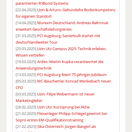
patentierten R3Bond-Systems
[22.04.2025]
Uzin & Arturo: Gebündelte Bodenkompetenz
für eigenen Standort
[14.04.2025]
Murexin Deutschland: Andreas Baltronat
erweitert Geschäftsleitungskreis
[31.03.2025]
PCI Augsburg: Sanierbulli startet mit
deutschlandweiter Tour
[25.03.2025]
Uzin Utz Campus 2025: Technik erleben,
Wissen vertiefen
[19.03.2025]
Ardex: Martin Kupka verantwortet die
Anwendungstechnik
[13.03.2025]
PCI Augsburg feiert 75-jähriges Jubiläum
[05.03.2025]
MC-Bauchemie: Konrad Wenkebach neuer
CFO
[03.03.2025]
Uzin: Filipe Webermann ist neuer
Marketingleiter
[26.02.2025]
Uzin Utz: Kurssprung bei Aktie
[21.02.2025]
Fliesenleger Philipp Schlegel gewinnt bei
Sopro erstes EM-Qualifikationstraining
[21.02.2025]
Sika Österreich: Jürgen Bangerl als