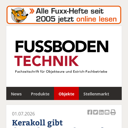
S
News
Produkte
Objekte
Stellenmarkt
u
c
h
01.07.2026
e
Ar
Ar
Ar
Ar
Ar
Kerakoll gibt
ti
ti
ti
ti
ti