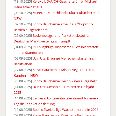
[13.10.2025]
Kerakoll: D/A/CH-Geschäftsführer Michael
Heim scheidet aus
[09.10.2025]
Murexin Deutschland: Lukas Lukuc betreut
NRW
[09.10.2025]
Sopro Bauchemie erneut als Ökoprofit-
Betrieb ausgezeichnet
[25.09.2025]
Bodenbelags- und Parkettklebstoffe:
Deutscher Markt weiter geschrumpft
[04.09.2025]
PCI Augsburg: Insgesamt 18 Azubis starten
an drei Standorten
[02.09.2025]
Uzin Utz: Elf junge Menschen starten ins
Berufsleben
[27.08.2025]
Kiesel Bauchemie: Kristin Ziegler betreut
Kunden in NRW
[25.08.2025]
Sopro Bauchemie: Technik neu aufgestellt
[14.08.2025]
Uzin Utz: Umsatzplus im ersten Halbjahr
2025
[14.08.2025]
Lanxess: Abiturientin übernimmt für einen
Tag die Innovationsleitung
[12.08.2025]
Bostik: Zweistellige Wachstumsrate in 2024
[07.08.2025]
Kiesel Bauchemie: Zwei neue Fachberater im