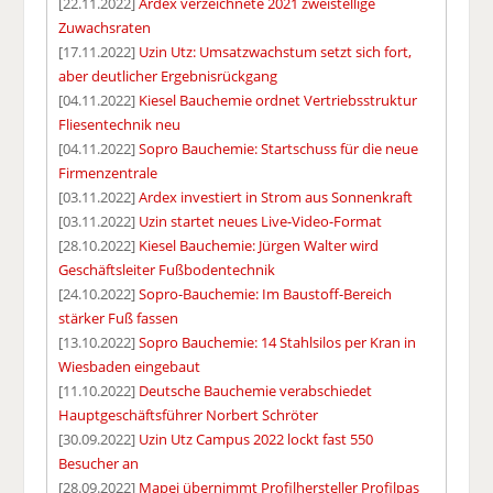
[22.11.2022]
Ardex verzeichnete 2021 zweistellige
Zuwachsraten
[17.11.2022]
Uzin Utz: Umsatzwachstum setzt sich fort,
aber deutlicher Ergebnisrückgang
[04.11.2022]
Kiesel Bauchemie ordnet Vertriebsstruktur
Fliesentechnik neu
[04.11.2022]
Sopro Bauchemie: Startschuss für die neue
Firmenzentrale
[03.11.2022]
Ardex investiert in Strom aus Sonnenkraft
[03.11.2022]
Uzin startet neues Live-Video-Format
[28.10.2022]
Kiesel Bauchemie: Jürgen Walter wird
Geschäftsleiter Fußbodentechnik
[24.10.2022]
Sopro-Bauchemie: Im Baustoff-Bereich
stärker Fuß fassen
[13.10.2022]
Sopro Bauchemie: 14 Stahlsilos per Kran in
Wiesbaden eingebaut
[11.10.2022]
Deutsche Bauchemie verabschiedet
Hauptgeschäftsführer Norbert Schröter
[30.09.2022]
Uzin Utz Campus 2022 lockt fast 550
Besucher an
[28.09.2022]
Mapei übernimmt Profilhersteller Profilpas