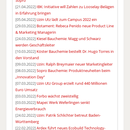
Sopro
[21.04.2022]
IBK: Initiative will Zahlen zu Looselay-Belägen
in Erfahrung bringen
[05.04.2022]
Uzin Utz lädt zum Campus 2022 ein
[29.03.2022]
Botament: Rebeca Penido neue Product Line
& Marketing Managerin
[24.03.2022]
Kiesel Bauchemie: Magg und Schwarz
werden Geschäftsleiter
[10.03.2022]
Köster Bauchemie bestellt Dr. Hugo Torres in
den Vorstand
[09.03.2022]
Uzin: Ralph Breymaier neuer Marketingleiter
[08.03.2022]
Sopro Bauchemie: Produktneuheiten beim
„Innovation Day“
[07.03.2022]
Uzin Utz Group erzielt rund 440 Millionen
Euro Umsatz
[03.03.2022]
Forbo wächst zweistellig
[03.03.2022]
Mapei: Werk Weferlingen senkt
Energieverbrauch
[24.02.2022]
Uzin: Patrik Schlichter betreut Baden-
Württemberg
[22.02.2022]
Ardex führt neues Ecobuild Technology-