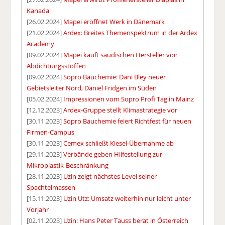
Kanada
[26.02.2024]
Mapei eröffnet Werk in Dänemark
[21.02.2024]
Ardex: Breites Themenspektrum in der Ardex
Academy
[09.02.2024]
Mapei kauft saudischen Hersteller von
Abdichtungsstoffen
[09.02.2024]
Sopro Bauchemie: Dani Bley neuer
Gebietsleiter Nord, Daniel Fridgen im Süden
[05.02.2024]
Impressionen vom Sopro Profi Tag in Mainz
[12.12.2023]
Ardex-Gruppe stellt Klimastrategie vor
[30.11.2023]
Sopro Bauchemie feiert Richtfest für neuen
Firmen-Campus
[30.11.2023]
Cemex schließt Kiesel-Übernahme ab
[29.11.2023]
Verbände geben Hilfestellung zur
Mikroplastik-Beschränkung
[28.11.2023]
Uzin zeigt nächstes Level seiner
Spachtelmassen
[15.11.2023]
Uzin Utz: Umsatz weiterhin nur leicht unter
Vorjahr
[02.11.2023]
Uzin: Hans Peter Tauss berät in Österreich