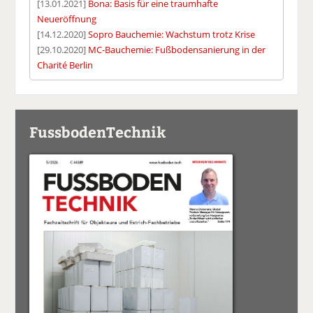
[13.01.2021]
Bona: Basis für eine traumhafte
Neueröffnung
[14.12.2020]
Sopro Bauchemie: Wachstum trotz Krise
[29.10.2020]
MC-Bauchemie: Fußbodensanierung in der
Charité Berlin
FussbodenTechnik