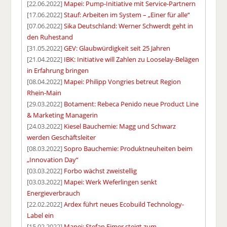
[22.06.2022]
Mapei: Pump-Initiative mit Service-Partnern
[17.06.2022]
Stauf: Arbeiten im System – „Einer für alle“
[07.06.2022]
Sika Deutschland: Werner Schwerdt geht in
den Ruhestand
[31.05.2022]
GEV: Glaubwürdigkeit seit 25 Jahren
[21.04.2022]
IBK: Initiative will Zahlen zu Looselay-Belägen
in Erfahrung bringen
[08.04.2022]
Mapei: Philipp Vongries betreut Region
Rhein-Main
[29.03.2022]
Botament: Rebeca Penido neue Product Line
& Marketing Managerin
[24.03.2022]
Kiesel Bauchemie: Magg und Schwarz
werden Geschäftsleiter
[08.03.2022]
Sopro Bauchemie: Produktneuheiten beim
„Innovation Day“
[03.03.2022]
Forbo wächst zweistellig
[03.03.2022]
Mapei: Werk Weferlingen senkt
Energieverbrauch
[22.02.2022]
Ardex führt neues Ecobuild Technology-
Label ein
[15.02.2022]
Mapei: Stefan Eimer steigt zum