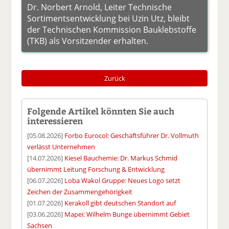
Dr. Norbert Arnold, Leiter Technische
Sortimentsentwicklung bei Uzin Utz, bleibt
der Technischen Kommission Bauklebstoffe
(TKB) als Vorsitzender erhalten.
Zurück
Folgende Artikel könnten Sie auch
interessieren
[05.08.2026]
Forbo Eurocol: Geschäftsführer Dr. Vollmuth
verlässt Unternehmen
[14.07.2026]
Kiesel Bauchemie: Dr. Markus Schmid
übernimmt Leitung Forschung & Entwicklung
[06.07.2026]
Loba Wakol Gruppe: Neues Logo setzt
Zeichen der Zusammengehörigkeit
[01.07.2026]
Kerakoll gibt deutschen Standort auf
[03.06.2026]
Mapei: Wilhelm Bunge übernimmt Gebiet
Sachsen