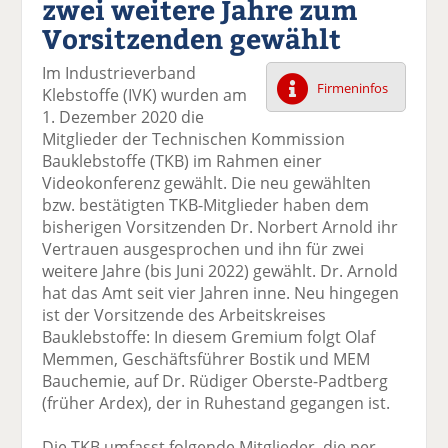
zwei weitere Jahre zum
k
k
k
k
k
Vorsitzenden gewählt
el
el
el
el
el
a
t
a
p
D
Im Industrieverband
uf
wi
uf
er
ru
Firmeninfos
Klebstoffe (IVK) wurden am
F
tt
Li
E
ck
1. Dezember 2020 die
ac
er
n
m
e
Mitglieder der Technischen Kommission
e
n
k
ai
n
Bauklebstoffe (TKB) im Rahmen einer
b
e
l
Videokonferenz gewählt. Die neu gewählten
o
di
v
bzw. bestätigten TKB-Mitglieder haben dem
o
n
er
bisherigen Vorsitzenden Dr. Norbert Arnold ihr
k
te
se
Vertrauen ausgesprochen und ihn für zwei
te
il
n
weitere Jahre (bis Juni 2022) gewählt. Dr. Arnold
il
e
d
hat das Amt seit vier Jahren inne. Neu hingegen
e
n
e
ist der Vorsitzende des Arbeitskreises
n
n
Bauklebstoffe: In diesem Gremium folgt Olaf
Memmen, Geschäftsführer Bostik und MEM
Bauchemie, auf Dr. Rüdiger Oberste-Padtberg
(früher Ardex), der in Ruhestand gegangen ist.
Die TKB umfasst folgende Mitglieder, die per