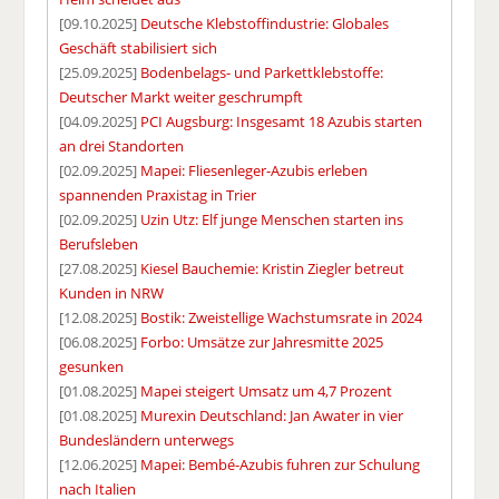
[09.10.2025]
Deutsche Klebstoffindustrie: Globales
Geschäft stabilisiert sich
[25.09.2025]
Bodenbelags- und Parkettklebstoffe:
Deutscher Markt weiter geschrumpft
[04.09.2025]
PCI Augsburg: Insgesamt 18 Azubis starten
an drei Standorten
[02.09.2025]
Mapei: Fliesenleger-Azubis erleben
spannenden Praxistag in Trier
[02.09.2025]
Uzin Utz: Elf junge Menschen starten ins
Berufsleben
[27.08.2025]
Kiesel Bauchemie: Kristin Ziegler betreut
Kunden in NRW
[12.08.2025]
Bostik: Zweistellige Wachstumsrate in 2024
[06.08.2025]
Forbo: Umsätze zur Jahresmitte 2025
gesunken
[01.08.2025]
Mapei steigert Umsatz um 4,7 Prozent
[01.08.2025]
Murexin Deutschland: Jan Awater in vier
Bundesländern unterwegs
[12.06.2025]
Mapei: Bembé-Azubis fuhren zur Schulung
nach Italien