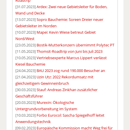
Roadtrip
[31.07.2023]
Ardex: Zwei neue Gebietsleiter für Boden,
Wand und Decke
[13.07.2023]
Sopro Bauchemie: Soreen Dreier neuer
Gebietsleiter im Norden
[10.07.2023]
Mapei: Kevin Wiese betreut Gebiet
Nord/West
[23.05.2023]
Bostik-Mutterkonzern übernimmt Polytec PT
[11.05.2023]
Thomsit-Roadtrip von Juni bis Juli 2023
[10.05.2023]
Vertriebsexperte Marcus Lippert verlässt
Kiesel Bauchemie
[24.04.2023]
BAU 2023 zog rund 190.000 Besucher an
[21.04.2023]
Uzin Utz: 2022 Rekordumsatz mit
gleichzeitigem Gewinneinbruch
[30.03.2023]
Stauf: Andreas Zinkhan zusätzlicher
Geschäftsführer
[20.03.2023]
Murexin: Ökologische
Untergrundvorbereitung im System
[10.03.2023]
Forbo Eurocol: Sascha Spiegelhoff leitet
Anwendungstechnik
[09.02.2023]
Europäische Kommission macht Weg frei für