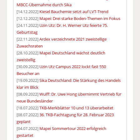
MBCC-Übernahme durch Sika
[14.12.2022]
Kiesel Bauchemie setzt auf LVT-Trend
[12.12.2022]
Mapei: Drei starke Boden-Themen im Fokus
[24.11.2022]
Uzin Utz: Dr. H. Werner Utz feierte 75.
Geburtstag
[22.11.2022]
Ardex verzeichnete 2021 zweistellige
Zuwachsraten
[28.10.2022]
Mapei Deutschland wächst deutlich
zweistellig
[30.09.2022]
Uzin Utz Campus 2022 lockt fast 550
Besucher an
[19.09.2022]
Sika Deutschland: Die Stärkung des Handels
klar im Blick
[08.09.2022]
Wulff: Dr. Uwe Hong übernimmt Vertrieb für
neue Bundesländer
[18.07.2022]
TKB-Merkblätter 10 und 13 überarbeitet
[08.07.2022]
36. TKB-Fachtagung für 28. Februar 2023
geplant
[04.07.2022]
Mapei Sommertour 2022 erfolgreich
gestartet