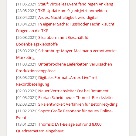
[11.06.2021]
Stauf: Virtuelles Event fand regen Anklang
[28.05.2021]
TKB-Update am 9. Juni: Jetzt anmelden
[23.04.2021]
Ardex: Nachhaltigkeit wird digital
[13.04.2021]
In eigener Sache: FussbodenTechnik sucht
Fragen an die TKB
[26.03.2021]
Sika übernimmt Geschäft für
Bodenbelagsklebstoffe
[26.03.2021]
Schomburg: Mayer-Mallmann verantwortet
Marketing
[11.03.2021]
Unterbrochene Lieferketten verursachen
Produktionsengpässe
[03.03.2021]
Digitales Format „Ardex-Live“ mit
Rekordbeteiligung
[02.03.2021]
Neuer Vertriebsleiter Ost bei Botament
[02.03.2021]
Florian Scheid neuer Thomsit-Bezirksleiter
[02.03.2021]
Sika entwickelt Verfahren für Betonrecycling
[11.02.2021]
Sopro: Große Resonanz für neues Online-
Event
[13.01.2021]
Thomsit: LVT-Beläge auf rund 8.000
Quadratmetern eingebaut