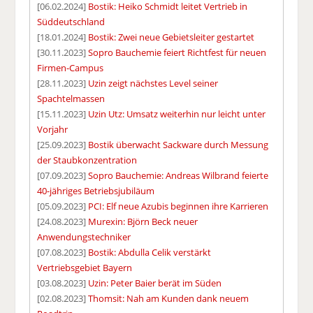
[06.02.2024]
Bostik: Heiko Schmidt leitet Vertrieb in
Süddeutschland
[18.01.2024]
Bostik: Zwei neue Gebietsleiter gestartet
[30.11.2023]
Sopro Bauchemie feiert Richtfest für neuen
Firmen-Campus
[28.11.2023]
Uzin zeigt nächstes Level seiner
Spachtelmassen
[15.11.2023]
Uzin Utz: Umsatz weiterhin nur leicht unter
Vorjahr
[25.09.2023]
Bostik überwacht Sackware durch Messung
der Staubkonzentration
[07.09.2023]
Sopro Bauchemie: Andreas Wilbrand feierte
40-jähriges Betriebsjubiläum
[05.09.2023]
PCI: Elf neue Azubis beginnen ihre Karrieren
[24.08.2023]
Murexin: Björn Beck neuer
Anwendungstechniker
[07.08.2023]
Bostik: Abdulla Celik verstärkt
Vertriebsgebiet Bayern
[03.08.2023]
Uzin: Peter Baier berät im Süden
[02.08.2023]
Thomsit: Nah am Kunden dank neuem