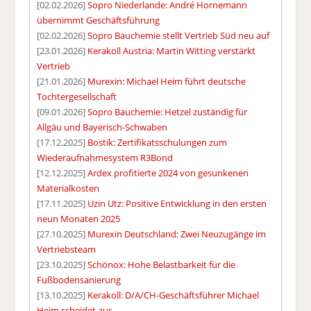
[02.02.2026]
Sopro Niederlande: André Hornemann
übernimmt Geschäftsführung
[02.02.2026]
Sopro Bauchemie stellt Vertrieb Süd neu auf
[23.01.2026]
Kerakoll Austria: Martin Witting verstärkt
Vertrieb
[21.01.2026]
Murexin: Michael Heim führt deutsche
Tochtergesellschaft
[09.01.2026]
Sopro Bauchemie: Hetzel zuständig für
Allgäu und Bayerisch-Schwaben
[17.12.2025]
Bostik: Zertifikatsschulungen zum
Wiederaufnahmesystem R3Bond
[12.12.2025]
Ardex profitierte 2024 von gesunkenen
Materialkosten
[17.11.2025]
Uzin Utz: Positive Entwicklung in den ersten
neun Monaten 2025
[27.10.2025]
Murexin Deutschland: Zwei Neuzugänge im
Vertriebsteam
[23.10.2025]
Schönox: Hohe Belastbarkeit für die
Fußbodensanierung
[13.10.2025]
Kerakoll: D/A/CH-Geschäftsführer Michael
Heim scheidet aus