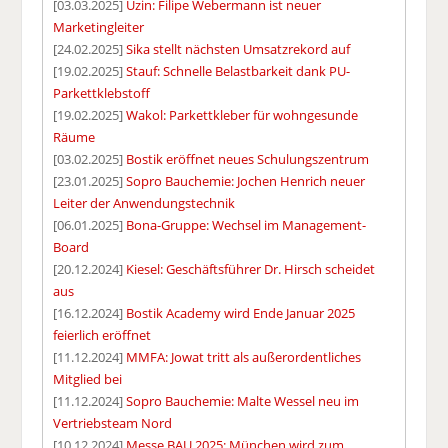
[03.03.2025]
Uzin: Filipe Webermann ist neuer
Marketingleiter
[24.02.2025]
Sika stellt nächsten Umsatzrekord auf
[19.02.2025]
Stauf: Schnelle Belastbarkeit dank PU-
Parkettklebstoff
[19.02.2025]
Wakol: Parkettkleber für wohngesunde
Räume
[03.02.2025]
Bostik eröffnet neues Schulungszentrum
[23.01.2025]
Sopro Bauchemie: Jochen Henrich neuer
Leiter der Anwendungstechnik
[06.01.2025]
Bona-Gruppe: Wechsel im Management-
Board
[20.12.2024]
Kiesel: Geschäftsführer Dr. Hirsch scheidet
aus
[16.12.2024]
Bostik Academy wird Ende Januar 2025
feierlich eröffnet
[11.12.2024]
MMFA: Jowat tritt als außerordentliches
Mitglied bei
[11.12.2024]
Sopro Bauchemie: Malte Wessel neu im
Vertriebsteam Nord
[10.12.2024]
Messe BAU 2025: München wird zum