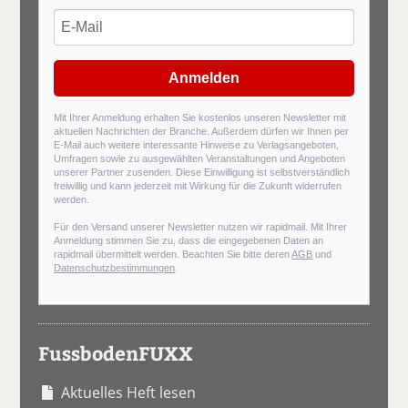
Anmelden
Mit Ihrer Anmeldung erhalten Sie kostenlos unseren Newsletter mit
aktuellen Nachrichten der Branche. Außerdem dürfen wir Ihnen per
E-Mail auch weitere interessante Hinweise zu Verlagsangeboten,
Umfragen sowie zu ausgewählten Veranstaltungen und Angeboten
unserer Partner zusenden. Diese Einwilligung ist selbstverständlich
freiwillig und kann jederzeit mit Wirkung für die Zukunft widerrufen
werden.
Für den Versand unserer Newsletter nutzen wir rapidmail. Mit Ihrer
Anmeldung stimmen Sie zu, dass die eingegebenen Daten an
rapidmail übermittelt werden. Beachten Sie bitte deren
AGB
und
Datenschutzbestimmungen
.
FussbodenFUXX
Aktuelles Heft lesen