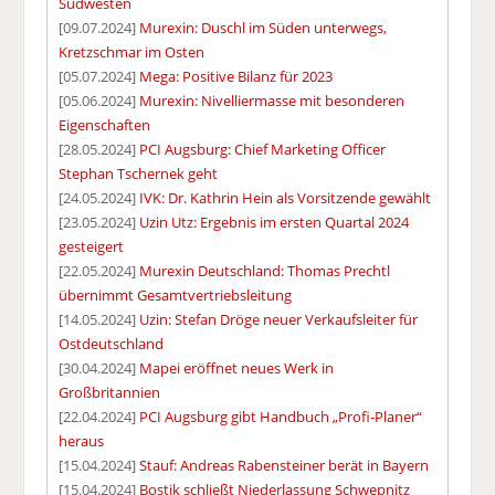
Südwesten
[09.07.2024]
Murexin: Duschl im Süden unterwegs,
Kretzschmar im Osten
[05.07.2024]
Mega: Positive Bilanz für 2023
[05.06.2024]
Murexin: Nivelliermasse mit besonderen
Eigenschaften
[28.05.2024]
PCI Augsburg: Chief Marketing Officer
Stephan Tschernek geht
[24.05.2024]
IVK: Dr. Kathrin Hein als Vorsitzende gewählt
[23.05.2024]
Uzin Utz: Ergebnis im ersten Quartal 2024
gesteigert
[22.05.2024]
Murexin Deutschland: Thomas Prechtl
übernimmt Gesamtvertriebsleitung
[14.05.2024]
Uzin: Stefan Dröge neuer Verkaufsleiter für
Ostdeutschland
[30.04.2024]
Mapei eröffnet neues Werk in
Großbritannien
[22.04.2024]
PCI Augsburg gibt Handbuch „Profi-Planer“
heraus
[15.04.2024]
Stauf: Andreas Rabensteiner berät in Bayern
[15.04.2024]
Bostik schließt Niederlassung Schwepnitz