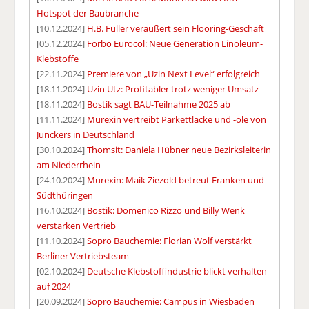
Hotspot der Baubranche
[10.12.2024]
H.B. Fuller veräußert sein Flooring-Geschäft
[05.12.2024]
Forbo Eurocol: Neue Generation Linoleum-
Klebstoffe
[22.11.2024]
Premiere von „Uzin Next Level“ erfolgreich
[18.11.2024]
Uzin Utz: Profitabler trotz weniger Umsatz
[18.11.2024]
Bostik sagt BAU-Teilnahme 2025 ab
[11.11.2024]
Murexin vertreibt Parkettlacke und -öle von
Junckers in Deutschland
[30.10.2024]
Thomsit: Daniela Hübner neue Bezirksleiterin
am Niederrhein
[24.10.2024]
Murexin: Maik Ziezold betreut Franken und
Südthüringen
[16.10.2024]
Bostik: Domenico Rizzo und Billy Wenk
verstärken Vertrieb
[11.10.2024]
Sopro Bauchemie: Florian Wolf verstärkt
Berliner Vertriebsteam
[02.10.2024]
Deutsche Klebstoffindustrie blickt verhalten
auf 2024
[20.09.2024]
Sopro Bauchemie: Campus in Wiesbaden