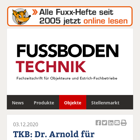
S
News
Produkte
Objekte
Stellenmarkt
u
c
h
03.12.2020
e
Ar
Ar
Ar
Ar
Ar
TKB: Dr. Arnold für
ti
ti
ti
ti
ti