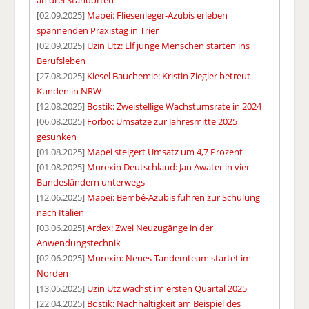
an drei Standorten
[02.09.2025]
Mapei: Fliesenleger-Azubis erleben
spannenden Praxistag in Trier
[02.09.2025]
Uzin Utz: Elf junge Menschen starten ins
Berufsleben
[27.08.2025]
Kiesel Bauchemie: Kristin Ziegler betreut
Kunden in NRW
[12.08.2025]
Bostik: Zweistellige Wachstumsrate in 2024
[06.08.2025]
Forbo: Umsätze zur Jahresmitte 2025
gesunken
[01.08.2025]
Mapei steigert Umsatz um 4,7 Prozent
[01.08.2025]
Murexin Deutschland: Jan Awater in vier
Bundesländern unterwegs
[12.06.2025]
Mapei: Bembé-Azubis fuhren zur Schulung
nach Italien
[03.06.2025]
Ardex: Zwei Neuzugänge in der
Anwendungstechnik
[02.06.2025]
Murexin: Neues Tandemteam startet im
Norden
[13.05.2025]
Uzin Utz wächst im ersten Quartal 2025
[22.04.2025]
Bostik: Nachhaltigkeit am Beispiel des