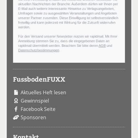
aktuellen Nachrichten der Branche. Außerdem dürfen wir Ihnen per
E-Mail auch weitere interessante Hinweise zu Verlagsangeboten,
Umfragen sowie zu ausgewählten Veranstaltungen und Angeboten
unserer Partner zusenden. Diese Einwilligung ist selbstverständlich
freiwillig und kann jederzeit mit Wirkung für die Zukunft widerrufen
werden.
Für den Versand unserer Newsletter nutzen wir rapidmail. Mit Ihrer
Anmeldung stimmen Sie zu, dass die eingegebenen Daten an
rapidmail übermittelt werden. Beachten Sie bitte deren
AGB
und
Datenschutzbestimmungen
.
FussbodenFUXX
Aktuelles Heft lesen
Gewinnspiel
Facebook Seite
Sponsoren
Kontakt