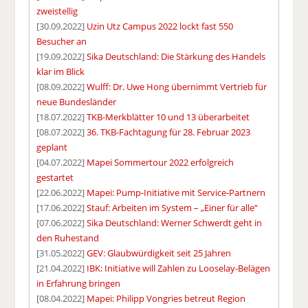
zweistellig
[30.09.2022]
Uzin Utz Campus 2022 lockt fast 550
Besucher an
[19.09.2022]
Sika Deutschland: Die Stärkung des Handels
klar im Blick
[08.09.2022]
Wulff: Dr. Uwe Hong übernimmt Vertrieb für
neue Bundesländer
[18.07.2022]
TKB-Merkblätter 10 und 13 überarbeitet
[08.07.2022]
36. TKB-Fachtagung für 28. Februar 2023
geplant
[04.07.2022]
Mapei Sommertour 2022 erfolgreich
gestartet
[22.06.2022]
Mapei: Pump-Initiative mit Service-Partnern
[17.06.2022]
Stauf: Arbeiten im System – „Einer für alle“
[07.06.2022]
Sika Deutschland: Werner Schwerdt geht in
den Ruhestand
[31.05.2022]
GEV: Glaubwürdigkeit seit 25 Jahren
[21.04.2022]
IBK: Initiative will Zahlen zu Looselay-Belägen
in Erfahrung bringen
[08.04.2022]
Mapei: Philipp Vongries betreut Region