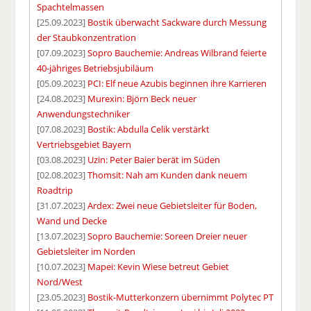
Spachtelmassen
[25.09.2023]
Bostik überwacht Sackware durch Messung
der Staubkonzentration
[07.09.2023]
Sopro Bauchemie: Andreas Wilbrand feierte
40-jähriges Betriebsjubiläum
[05.09.2023]
PCI: Elf neue Azubis beginnen ihre Karrieren
[24.08.2023]
Murexin: Björn Beck neuer
Anwendungstechniker
[07.08.2023]
Bostik: Abdulla Celik verstärkt
Vertriebsgebiet Bayern
[03.08.2023]
Uzin: Peter Baier berät im Süden
[02.08.2023]
Thomsit: Nah am Kunden dank neuem
Roadtrip
[31.07.2023]
Ardex: Zwei neue Gebietsleiter für Boden,
Wand und Decke
[13.07.2023]
Sopro Bauchemie: Soreen Dreier neuer
Gebietsleiter im Norden
[10.07.2023]
Mapei: Kevin Wiese betreut Gebiet
Nord/West
[23.05.2023]
Bostik-Mutterkonzern übernimmt Polytec PT