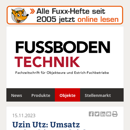
S
News
Produkte
Objekte
Stellenmarkt
u
c
h
15.11.2023
e
Ar
Ar
Ar
Ar
Ar
Uzin Utz: Umsatz
ti
ti
ti
ti
ti