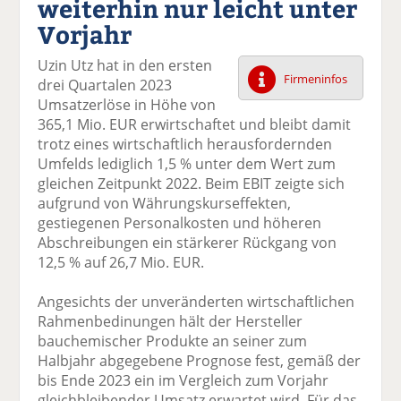
weiterhin nur leicht unter
k
k
k
k
k
Vorjahr
el
el
el
el
el
a
t
a
p
D
Uzin Utz hat in den ersten
uf
wi
uf
er
ru
Firmeninfos
drei Quartalen 2023
F
tt
Li
E
ck
Umsatzerlöse in Höhe von
ac
er
n
m
e
365,1 Mio. EUR erwirtschaftet und bleibt damit
e
n
k
ai
n
trotz eines wirtschaftlich herausfordernden
b
e
l
Umfelds lediglich 1,5 % unter dem Wert zum
o
di
v
gleichen Zeitpunkt 2022. Beim EBIT zeigte sich
o
n
er
aufgrund von Währungskurseffekten,
k
te
se
gestiegenen Personalkosten und höheren
te
il
n
Abschreibungen ein stärkerer Rückgang von
il
e
d
12,5 % auf 26,7 Mio. EUR.
e
n
e
n
n
Angesichts der unveränderten wirtschaftlichen
Rahmenbedinungen hält der Hersteller
bauchemischer Produkte an seiner zum
Halbjahr abgegebene Prognose fest, gemäß der
bis Ende 2023 ein im Vergleich zum Vorjahr
gleichbleibender Umsatz erwartet wird. Für das