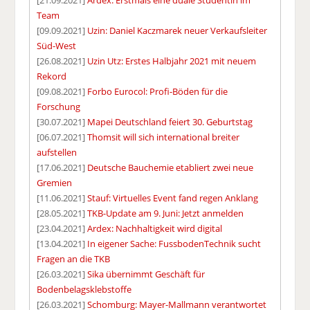
[21.09.2021]
Ardex: Erstmals eine duale Studentin im
Team
[09.09.2021]
Uzin: Daniel Kaczmarek neuer Verkaufsleiter
Süd-West
[26.08.2021]
Uzin Utz: Erstes Halbjahr 2021 mit neuem
Rekord
[09.08.2021]
Forbo Eurocol: Profi-Böden für die
Forschung
[30.07.2021]
Mapei Deutschland feiert 30. Geburtstag
[06.07.2021]
Thomsit will sich international breiter
aufstellen
[17.06.2021]
Deutsche Bauchemie etabliert zwei neue
Gremien
[11.06.2021]
Stauf: Virtuelles Event fand regen Anklang
[28.05.2021]
TKB-Update am 9. Juni: Jetzt anmelden
[23.04.2021]
Ardex: Nachhaltigkeit wird digital
[13.04.2021]
In eigener Sache: FussbodenTechnik sucht
Fragen an die TKB
[26.03.2021]
Sika übernimmt Geschäft für
Bodenbelagsklebstoffe
[26.03.2021]
Schomburg: Mayer-Mallmann verantwortet