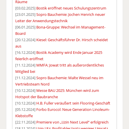
Räume
[03.02.2025]
Bostik eröffnet neues Schulungszentrum
[23.01.2025]
Sopro Bauchemie: Jochen Henrich neuer
Leiter der Anwendungstechnik
[06.01.2025]
Bona-Gruppe: Wechsel im Management-
Board
[20.12.2024]
Kiesel: Geschäftsführer Dr. Hirsch scheidet
aus
[16.12.2024]
Bostik Academy wird Ende Januar 2025
feierlich eröffnet
[11.12.2024]
MMFA: Jowat tritt als außerordentliches
Mitglied bei
[11.12.2024]
Sopro Bauchemie: Malte Wessel neu im
Vertriebsteam Nord
[10.12.2024]
Messe BAU 2025: München wird zum
Hotspot der Baubranche
[10.12.2024]
H.B. Fuller veräußert sein Flooring-Geschäft
[05.12.2024]
Forbo Eurocol: Neue Generation Linoleum-
Klebstoffe
[22.11.2024]
Premiere von „Uzin Next Level“ erfolgreich
[18.11.2024]
Uzin Utz: Profitabler trotz weniger Umsatz