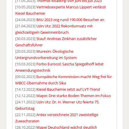
[11.05.2023]
Thomsit-Roadtrip von Juni bis Juli 2023
[10.05.2023]
Vertriebsexperte Marcus Lippert verlässt
Kiesel Bauchemie
[24.04.2023]
BAU 2023 zog rund 190.000 Besucher an
[21.04.2023]
Uzin Utz: 2022 Rekordumsatz mit
gleichzeitigem Gewinneinbruch
[30.03.2023]
Stauf: Andreas Zinkhan zusätzlicher
Geschäftsführer
[20.03.2023]
Murexin: Ökologische
Untergrundvorbereitung im System
[10.03.2023]
Forbo Eurocol: Sascha Spiegelhoff leitet
Anwendungstechnik
[09.02.2023]
Europäische Kommission macht Weg frei für
MBCC-Übernahme durch Sika
[14.12.2022]
Kiesel Bauchemie setzt auf LVT-Trend
[12.12.2022]
Mapei: Drei starke Boden-Themen im Fokus
[24.11.2022]
Uzin Utz: Dr. H. Werner Utz feierte 75.
Geburtstag
[22.11.2022]
Ardex verzeichnete 2021 zweistellige
Zuwachsraten
[28.10.2022]
Mapei Deutschland wächst deutlich