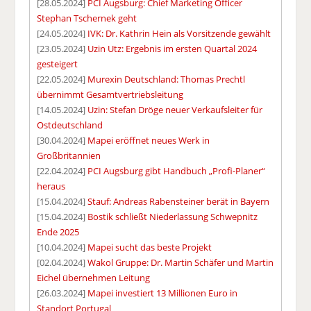
[28.05.2024]
PCI Augsburg: Chief Marketing Officer
Stephan Tschernek geht
[24.05.2024]
IVK: Dr. Kathrin Hein als Vorsitzende gewählt
[23.05.2024]
Uzin Utz: Ergebnis im ersten Quartal 2024
gesteigert
[22.05.2024]
Murexin Deutschland: Thomas Prechtl
übernimmt Gesamtvertriebsleitung
[14.05.2024]
Uzin: Stefan Dröge neuer Verkaufsleiter für
Ostdeutschland
[30.04.2024]
Mapei eröffnet neues Werk in
Großbritannien
[22.04.2024]
PCI Augsburg gibt Handbuch „Profi-Planer“
heraus
[15.04.2024]
Stauf: Andreas Rabensteiner berät in Bayern
[15.04.2024]
Bostik schließt Niederlassung Schwepnitz
Ende 2025
[10.04.2024]
Mapei sucht das beste Projekt
[02.04.2024]
Wakol Gruppe: Dr. Martin Schäfer und Martin
Eichel übernehmen Leitung
[26.03.2024]
Mapei investiert 13 Millionen Euro in
Standort Portugal