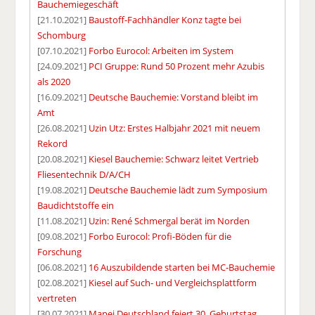
Bauchemiegeschäft
[21.10.2021]
Baustoff-Fachhändler Konz tagte bei
Schomburg
[07.10.2021]
Forbo Eurocol: Arbeiten im System
[24.09.2021]
PCI Gruppe: Rund 50 Prozent mehr Azubis
als 2020
[16.09.2021]
Deutsche Bauchemie: Vorstand bleibt im
Amt
[26.08.2021]
Uzin Utz: Erstes Halbjahr 2021 mit neuem
Rekord
[20.08.2021]
Kiesel Bauchemie: Schwarz leitet Vertrieb
Fliesentechnik D/A/CH
[19.08.2021]
Deutsche Bauchemie lädt zum Symposium
Baudichtstoffe ein
[11.08.2021]
Uzin: René Schmergal berät im Norden
[09.08.2021]
Forbo Eurocol: Profi-Böden für die
Forschung
[06.08.2021]
16 Auszubildende starten bei MC-Bauchemie
[02.08.2021]
Kiesel auf Such- und Vergleichsplattform
vertreten
[30.07.2021]
Mapei Deutschland feiert 30. Geburtstag