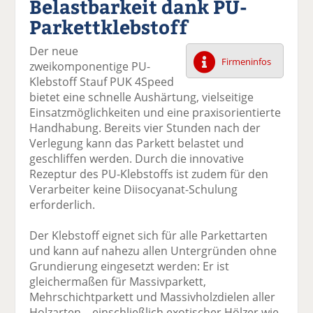
Belastbarkeit dank PU-
k
k
k
k
k
Parkettklebstoff
el
el
el
el
el
a
t
a
p
D
Der neue
uf
wi
uf
er
ru
Firmeninfos
zweikomponentige PU-
F
tt
Li
E
ck
Klebstoff Stauf PUK 4Speed
ac
er
n
m
e
bietet eine schnelle Aushärtung, vielseitige
e
n
k
ai
n
Einsatzmöglichkeiten und eine praxisorientierte
b
e
l
Handhabung. Bereits vier Stunden nach der
o
di
v
Verlegung kann das Parkett belastet und
o
n
er
geschliffen werden. Durch die innovative
k
te
se
Rezeptur des PU-Klebstoffs ist zudem für den
te
il
n
Verarbeiter keine Diisocyanat-Schulung
il
e
d
erforderlich.
e
n
e
n
n
Der Klebstoff eignet sich für alle Parkettarten
und kann auf nahezu allen Untergründen ohne
Grundierung eingesetzt werden: Er ist
gleichermaßen für Massivparkett,
Mehrschichtparkett und Massivholzdielen aller
Holzarten – einschließlich exotischer Hölzer wie