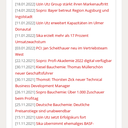
[18.01.2022]
Uzin Utz Group stärkt ihren Markenauftritt
[14.01.2022]
Sopro: Bayer betreut Region Augsburg und
Ingolstadt
[11.01.2022]
Uzin Utz erweitert Kapazitäten im Ulmer
Donautal
[11.01.2022]
Sika erzielt mehr als 17 Prozent
Umsatzwachstum
[03.01.2022]
PCI: Jan Scheithauer neu im Vertriebsteam
West
[22.12.2021]
Sopro: Profi-Akademie 2022 digital verfügbar
[30.11.2021]
Kiesel Bauchemie: Thomas Müllerschön
neuer Geschäftsführer
[30.11.2021]
Thomsit: Thorsten Zick neuer Technical
Business Development Manager
[26.11.2021]
Sopro Bauchemie: Über 1.000 Zuschauer
beim Profitag
[25.11.2021]
Deutsche Bauchemie: Deutliche
Preisanstiege sind unabwendbar
[15.11.2021]
Uzin Utz setzt Erfolgskurs fort
[11.11.2021]
Sika übernimmt ehemaliges BASF-