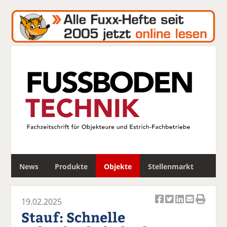
S
News
Produkte
Objekte
Stellenmarkt
u
c
h
19.02.2025
e
Ar
Ar
Ar
Ar
Ar
Stauf: Schnelle
ti
ti
ti
ti
ti