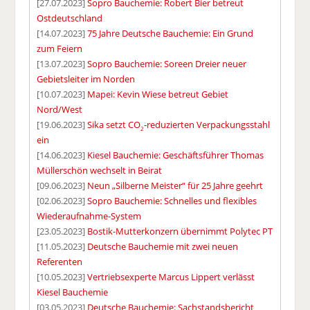
[27.07.2023]
Sopro Bauchemie: Robert Bier betreut
Ostdeutschland
[14.07.2023]
75 Jahre Deutsche Bauchemie: Ein Grund
zum Feiern
[13.07.2023]
Sopro Bauchemie: Soreen Dreier neuer
Gebietsleiter im Norden
[10.07.2023]
Mapei: Kevin Wiese betreut Gebiet
Nord/West
[19.06.2023]
Sika setzt CO
-reduzierten Verpackungsstahl
2
ein
[14.06.2023]
Kiesel Bauchemie: Geschäftsführer Thomas
Müllerschön wechselt in Beirat
[09.06.2023]
Neun „Silberne Meister“ für 25 Jahre geehrt
[02.06.2023]
Sopro Bauchemie: Schnelles und flexibles
Wiederaufnahme-System
[23.05.2023]
Bostik-Mutterkonzern übernimmt Polytec PT
[11.05.2023]
Deutsche Bauchemie mit zwei neuen
Referenten
[10.05.2023]
Vertriebsexperte Marcus Lippert verlässt
Kiesel Bauchemie
[03.05.2023]
Deutsche Bauchemie: Sachstandsbericht