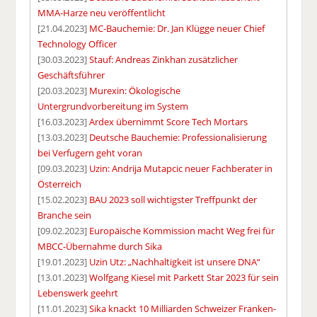
MMA-Harze neu veröffentlicht
[21.04.2023]
MC-Bauchemie: Dr. Jan Klügge neuer Chief
Technology Officer
[30.03.2023]
Stauf: Andreas Zinkhan zusätzlicher
Geschäftsführer
[20.03.2023]
Murexin: Ökologische
Untergrundvorbereitung im System
[16.03.2023]
Ardex übernimmt Score Tech Mortars
[13.03.2023]
Deutsche Bauchemie: Professionalisierung
bei Verfugern geht voran
[09.03.2023]
Uzin: Andrija Mutapcic neuer Fachberater in
Österreich
[15.02.2023]
BAU 2023 soll wichtigster Treffpunkt der
Branche sein
[09.02.2023]
Europäische Kommission macht Weg frei für
MBCC-Übernahme durch Sika
[19.01.2023]
Uzin Utz: „Nachhaltigkeit ist unsere DNA“
[13.01.2023]
Wolfgang Kiesel mit Parkett Star 2023 für sein
Lebenswerk geehrt
[11.01.2023]
Sika knackt 10 Milliarden Schweizer Franken-