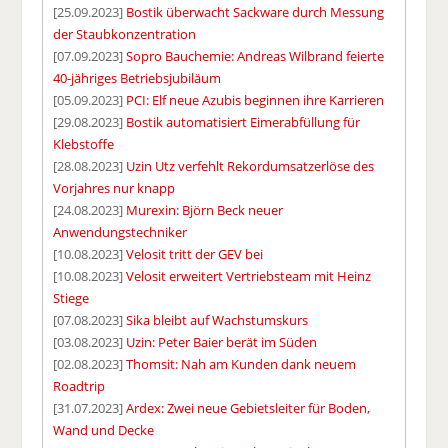
[25.09.2023]
Bostik überwacht Sackware durch Messung
der Staubkonzentration
[07.09.2023]
Sopro Bauchemie: Andreas Wilbrand feierte
40-jähriges Betriebsjubiläum
[05.09.2023]
PCI: Elf neue Azubis beginnen ihre Karrieren
[29.08.2023]
Bostik automatisiert Eimerabfüllung für
Klebstoffe
[28.08.2023]
Uzin Utz verfehlt Rekordumsatzerlöse des
Vorjahres nur knapp
[24.08.2023]
Murexin: Björn Beck neuer
Anwendungstechniker
[10.08.2023]
Velosit tritt der GEV bei
[10.08.2023]
Velosit erweitert Vertriebsteam mit Heinz
Stiege
[07.08.2023]
Sika bleibt auf Wachstumskurs
[03.08.2023]
Uzin: Peter Baier berät im Süden
[02.08.2023]
Thomsit: Nah am Kunden dank neuem
Roadtrip
[31.07.2023]
Ardex: Zwei neue Gebietsleiter für Boden,
Wand und Decke