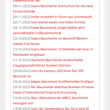
Fliesentechnik neu
[04.11.2022]
Sopro Bauchemie: Startschuss für die neue
Firmenzentrale
[03.11.2022]
Ardex investiert in Strom aus Sonnenkraft
[03.11.2022]
Uzin startet neues Live-Video-Format
[28.10.2022]
Kiesel Bauchemie: Jürgen Walter wird
Geschäftsleiter Fußbodentechnik
[24.10.2022]
Sopro-Bauchemie: Im Baustoff-Bereich
stärker Fuß fassen
[13.10.2022]
Sopro Bauchemie: 14 Stahlsilos per Kran in
Wiesbaden eingebaut
[11.10.2022]
Deutsche Bauchemie verabschiedet
Hauptgeschäftsführer Norbert Schröter
[30.09.2022]
Uzin Utz Campus 2022 lockt fast 550
Besucher an
[28.09.2022]
Mapei übernimmt Profilhersteller Profilpas
[20.09.2022]
MC-Bauchemie: Matthias Brenken ist neuer
Head of International Finance & Accounting
[19.09.2022]
Sika: Übernahme der MBCC Bauchemie
verzögert sich
[19.09.2022]
Uzin Utz: Umwandlung der AG in eine SE