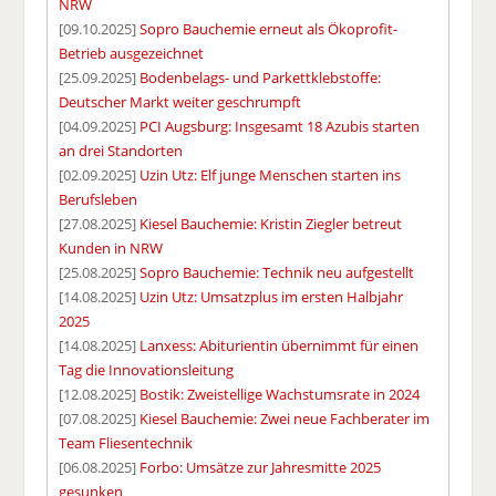
NRW
[09.10.2025]
Sopro Bauchemie erneut als Ökoprofit-
Betrieb ausgezeichnet
[25.09.2025]
Bodenbelags- und Parkettklebstoffe:
Deutscher Markt weiter geschrumpft
[04.09.2025]
PCI Augsburg: Insgesamt 18 Azubis starten
an drei Standorten
[02.09.2025]
Uzin Utz: Elf junge Menschen starten ins
Berufsleben
[27.08.2025]
Kiesel Bauchemie: Kristin Ziegler betreut
Kunden in NRW
[25.08.2025]
Sopro Bauchemie: Technik neu aufgestellt
[14.08.2025]
Uzin Utz: Umsatzplus im ersten Halbjahr
2025
[14.08.2025]
Lanxess: Abiturientin übernimmt für einen
Tag die Innovationsleitung
[12.08.2025]
Bostik: Zweistellige Wachstumsrate in 2024
[07.08.2025]
Kiesel Bauchemie: Zwei neue Fachberater im
Team Fliesentechnik
[06.08.2025]
Forbo: Umsätze zur Jahresmitte 2025
gesunken