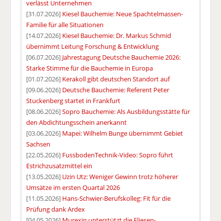
verlässt Unternehmen
[31.07.2026]
Kiesel Bauchemie: Neue Spachtelmassen-
Familie für alle Situationen
[14.07.2026]
Kiesel Bauchemie: Dr. Markus Schmid
übernimmt Leitung Forschung & Entwicklung
[06.07.2026]
Jahrestagung Deutsche Bauchemie 2026:
Starke Stimme für die Bauchemie in Europa
[01.07.2026]
Kerakoll gibt deutschen Standort auf
[09.06.2026]
Deutsche Bauchemie: Referent Peter
Stuckenberg startet in Frankfurt
[08.06.2026]
Sopro Bauchemie: Als Ausbildungsstätte für
den Abdichtungsschein anerkannt
[03.06.2026]
Mapei: Wilhelm Bunge übernimmt Gebiet
Sachsen
[22.05.2026]
FussbodenTechnik-Video: Sopro führt
Estrichzusatzmittel ein
[13.05.2026]
Uzin Utz: Weniger Gewinn trotz höherer
Umsätze im ersten Quartal 2026
[11.05.2026]
Hans-Schwier-Berufskolleg: Fit für die
Prüfung dank Ardex
[04.05.2026]
Murexin unterstützt die Fliesen-