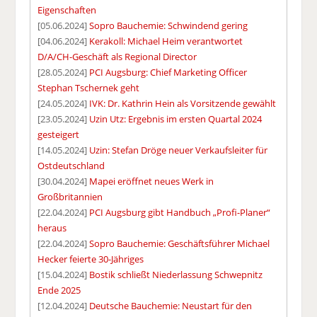
Eigenschaften
[05.06.2024]
Sopro Bauchemie: Schwindend gering
[04.06.2024]
Kerakoll: Michael Heim verantwortet
D/A/CH-Geschäft als Regional Director
[28.05.2024]
PCI Augsburg: Chief Marketing Officer
Stephan Tschernek geht
[24.05.2024]
IVK: Dr. Kathrin Hein als Vorsitzende gewählt
[23.05.2024]
Uzin Utz: Ergebnis im ersten Quartal 2024
gesteigert
[14.05.2024]
Uzin: Stefan Dröge neuer Verkaufsleiter für
Ostdeutschland
[30.04.2024]
Mapei eröffnet neues Werk in
Großbritannien
[22.04.2024]
PCI Augsburg gibt Handbuch „Profi-Planer“
heraus
[22.04.2024]
Sopro Bauchemie: Geschäftsführer Michael
Hecker feierte 30-Jähriges
[15.04.2024]
Bostik schließt Niederlassung Schwepnitz
Ende 2025
[12.04.2024]
Deutsche Bauchemie: Neustart für den