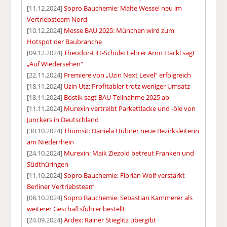
[11.12.2024]
Sopro Bauchemie: Malte Wessel neu im
Vertriebsteam Nord
[10.12.2024]
Messe BAU 2025: München wird zum
Hotspot der Baubranche
[09.12.2024]
Theodor-Litt-Schule: Lehrer Arno Hackl sagt
„Auf Wiedersehen“
[22.11.2024]
Premiere von „Uzin Next Level“ erfolgreich
[18.11.2024]
Uzin Utz: Profitabler trotz weniger Umsatz
[18.11.2024]
Bostik sagt BAU-Teilnahme 2025 ab
[11.11.2024]
Murexin vertreibt Parkettlacke und -öle von
Junckers in Deutschland
[30.10.2024]
Thomsit: Daniela Hübner neue Bezirksleiterin
am Niederrhein
[24.10.2024]
Murexin: Maik Ziezold betreut Franken und
Südthüringen
[11.10.2024]
Sopro Bauchemie: Florian Wolf verstärkt
Berliner Vertriebsteam
[08.10.2024]
Sopro Bauchemie: Sebastian Kammerer als
weiterer Geschäftsführer bestellt
[24.09.2024]
Ardex: Rainer Stieglitz übergibt