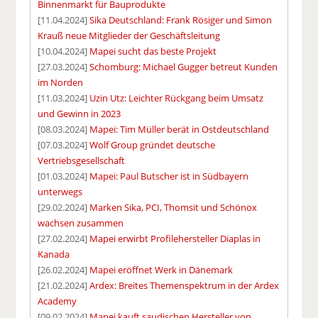
Binnenmarkt für Bauprodukte
[11.04.2024]
Sika Deutschland: Frank Rösiger und Simon
Krauß neue Mitglieder der Geschäftsleitung
[10.04.2024]
Mapei sucht das beste Projekt
[27.03.2024]
Schomburg: Michael Gugger betreut Kunden
im Norden
[11.03.2024]
Uzin Utz: Leichter Rückgang beim Umsatz
und Gewinn in 2023
[08.03.2024]
Mapei: Tim Müller berät in Ostdeutschland
[07.03.2024]
Wolf Group gründet deutsche
Vertriebsgesellschaft
[01.03.2024]
Mapei: Paul Butscher ist in Südbayern
unterwegs
[29.02.2024]
Marken Sika, PCI, Thomsit und Schönox
wachsen zusammen
[27.02.2024]
Mapei erwirbt Profilehersteller Diaplas in
Kanada
[26.02.2024]
Mapei eröffnet Werk in Dänemark
[21.02.2024]
Ardex: Breites Themenspektrum in der Ardex
Academy
[09.02.2024]
Mapei kauft saudischen Hersteller von