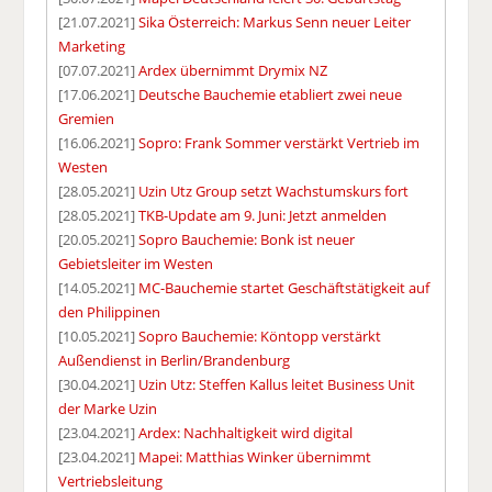
[21.07.2021]
Sika Österreich: Markus Senn neuer Leiter
Marketing
[07.07.2021]
Ardex übernimmt Drymix NZ
[17.06.2021]
Deutsche Bauchemie etabliert zwei neue
Gremien
[16.06.2021]
Sopro: Frank Sommer verstärkt Vertrieb im
Westen
[28.05.2021]
Uzin Utz Group setzt Wachstumskurs fort
[28.05.2021]
TKB-Update am 9. Juni: Jetzt anmelden
[20.05.2021]
Sopro Bauchemie: Bonk ist neuer
Gebietsleiter im Westen
[14.05.2021]
MC-Bauchemie startet Geschäftstätigkeit auf
den Philippinen
[10.05.2021]
Sopro Bauchemie: Köntopp verstärkt
Außendienst in Berlin/Brandenburg
[30.04.2021]
Uzin Utz: Steffen Kallus leitet Business Unit
der Marke Uzin
[23.04.2021]
Ardex: Nachhaltigkeit wird digital
[23.04.2021]
Mapei: Matthias Winker übernimmt
Vertriebsleitung