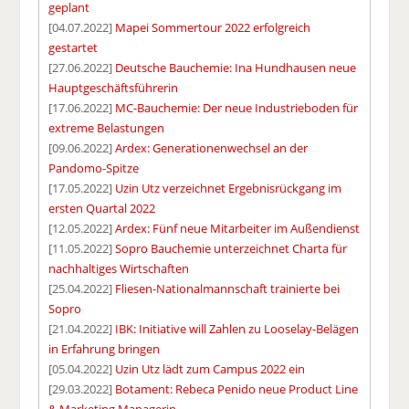
geplant
[04.07.2022]
Mapei Sommertour 2022 erfolgreich
gestartet
[27.06.2022]
Deutsche Bauchemie: Ina Hundhausen neue
Hauptgeschäftsführerin
[17.06.2022]
MC-Bauchemie: Der neue Industrieboden für
extreme Belastungen
[09.06.2022]
Ardex: Generationenwechsel an der
Pandomo-Spitze
[17.05.2022]
Uzin Utz verzeichnet Ergebnisrückgang im
ersten Quartal 2022
[12.05.2022]
Ardex: Fünf neue Mitarbeiter im Außendienst
[11.05.2022]
Sopro Bauchemie unterzeichnet Charta für
nachhaltiges Wirtschaften
[25.04.2022]
Fliesen-Nationalmannschaft trainierte bei
Sopro
[21.04.2022]
IBK: Initiative will Zahlen zu Looselay-Belägen
in Erfahrung bringen
[05.04.2022]
Uzin Utz lädt zum Campus 2022 ein
[29.03.2022]
Botament: Rebeca Penido neue Product Line
& Marketing Managerin