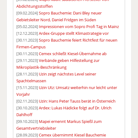
Abdichtungsstoffen
[09.02.2024]
Sopro Bauchemie: Dani Bley neuer
Gebietsleiter Nord, Daniel Fridgen im Süden
[05.02.2024]
Impressionen vom Sopro Profi Tag in Mainz
[12.12.2023]
Ardex-Gruppe stellt Klimastrategie vor
[30.11.2023]
Sopro Bauchemie feiert Richtfest für neuen
Firmen-Campus
[30.11.2023]
Cemex schließt Kiesel-Übernahme ab
[29.11.2023]
Verbände geben Hilfestellung zur
Mikroplastik-Beschränkung
[28.11.2023]
Uzin zeigt nächstes Level seiner
Spachtelmassen
[15.11.2023]
Uzin Utz: Umsatz weiterhin nur leicht unter
Vorjahr
[02.11.2023]
Uzin: Hans Peter Tauss berät in Österreich
[30.10.2023]
Ardex: Lukas Hädicke folgt auf Dr. Ulrich
Dahlhoff
[09.10.2023]
Mapei ernennt Markus Spießl zum
Gesamtvertriebsleiter
[28.09.2023]
Cemex übernimmt Kiesel Bauchemie