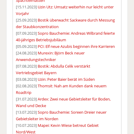
Spachtelmassen
[15.11.2023]
Uzin Utz: Umsatz weiterhin nur leicht unter
Vorjahr
[25.09.2023]
Bostik überwacht Sackware durch Messung
der Staubkonzentration
[07.09.2023]
Sopro Bauchemie: Andreas Wilbrand feierte
40-jähriges Betriebsjubiläum
[05.09.2023]
PCI: Elf neue Azubis beginnen ihre Karrieren
[24.08.2023]
Murexin: Björn Beck neuer
Anwendungstechniker
[07.08.2023]
Bostik: Abdulla Celik verstärkt
Vertriebsgebiet Bayern
[03.08.2023]
Uzin: Peter Baier berät im Süden
[02.08.2023]
Thomsit: Nah am Kunden dank neuem
Roadtrip
[31.07.2023]
Ardex: Zwei neue Gebietsleiter für Boden,
Wand und Decke
[13.07.2023]
Sopro Bauchemie: Soreen Dreier neuer
Gebietsleiter im Norden
[10.07.2023]
Mapei: Kevin Wiese betreut Gebiet
Nord/West