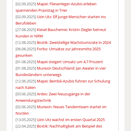
[02.09.2025]
Mapei: Fliesenleger-Azubis erleben
spannenden Praxistag in Trier
[02.09.2025]
Uzin Utz: Elf junge Menschen starten ins
Berufsleben
[27.08.2025]
Kiesel Bauchemie: Kristin Ziegler betreut
Kunden in NRW
[12.08.2025]
Bostik: Zweistellige Wachstumsrate in 2024
[06.08.2025]
Forbo: Umsätze zur Jahresmitte 2025
gesunken
[01.08.2025]
Mapei steigert Umsatz um 4,7 Prozent
[01.08.2025]
Murexin Deutschland: Jan Awater in vier
Bundesländern unterwegs
[12.06.2025]
Mapei: Bembé-Azubis fuhren zur Schulung
nach Italien
[03.06.2025]
Ardex: Zwei Neuzugänge in der
Anwendungstechnik
[02.06.2025]
Murexin: Neues Tandemteam startet im
Norden
[13.05.2025]
Uzin Utz wächst im ersten Quartal 2025
[22.04.2025]
Bostik: Nachhaltigkeit am Beispiel des