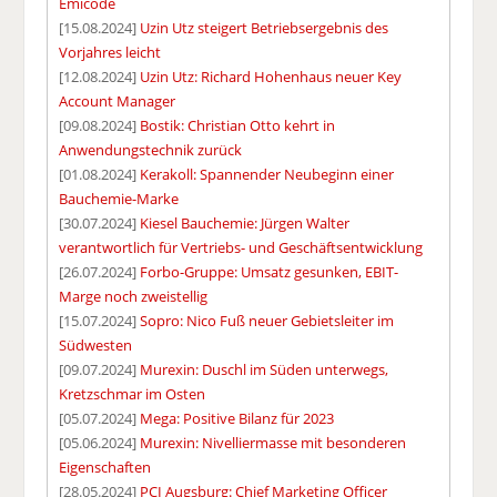
Emicode
[15.08.2024]
Uzin Utz steigert Betriebsergebnis des
Vorjahres leicht
[12.08.2024]
Uzin Utz: Richard Hohenhaus neuer Key
Account Manager
[09.08.2024]
Bostik: Christian Otto kehrt in
Anwendungstechnik zurück
[01.08.2024]
Kerakoll: Spannender Neubeginn einer
Bauchemie-Marke
[30.07.2024]
Kiesel Bauchemie: Jürgen Walter
verantwortlich für Vertriebs- und Geschäftsentwicklung
[26.07.2024]
Forbo-Gruppe: Umsatz gesunken, EBIT-
Marge noch zweistellig
[15.07.2024]
Sopro: Nico Fuß neuer Gebietsleiter im
Südwesten
[09.07.2024]
Murexin: Duschl im Süden unterwegs,
Kretzschmar im Osten
[05.07.2024]
Mega: Positive Bilanz für 2023
[05.06.2024]
Murexin: Nivelliermasse mit besonderen
Eigenschaften
[28.05.2024]
PCI Augsburg: Chief Marketing Officer