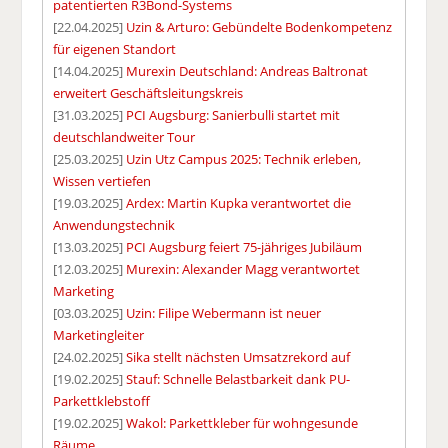
patentierten R3Bond-Systems
[22.04.2025]
Uzin & Arturo: Gebündelte Bodenkompetenz
für eigenen Standort
[14.04.2025]
Murexin Deutschland: Andreas Baltronat
erweitert Geschäftsleitungskreis
[31.03.2025]
PCI Augsburg: Sanierbulli startet mit
deutschlandweiter Tour
[25.03.2025]
Uzin Utz Campus 2025: Technik erleben,
Wissen vertiefen
[19.03.2025]
Ardex: Martin Kupka verantwortet die
Anwendungstechnik
[13.03.2025]
PCI Augsburg feiert 75-jähriges Jubiläum
[12.03.2025]
Murexin: Alexander Magg verantwortet
Marketing
[03.03.2025]
Uzin: Filipe Webermann ist neuer
Marketingleiter
[24.02.2025]
Sika stellt nächsten Umsatzrekord auf
[19.02.2025]
Stauf: Schnelle Belastbarkeit dank PU-
Parkettklebstoff
[19.02.2025]
Wakol: Parkettkleber für wohngesunde
Räume