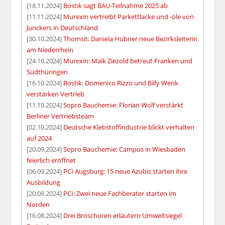
[18.11.2024]
Bostik sagt BAU-Teilnahme 2025 ab
[11.11.2024]
Murexin vertreibt Parkettlacke und -öle von
Junckers in Deutschland
[30.10.2024]
Thomsit: Daniela Hübner neue Bezirksleiterin
am Niederrhein
[24.10.2024]
Murexin: Maik Ziezold betreut Franken und
Südthüringen
[16.10.2024]
Bostik: Domenico Rizzo und Billy Wenk
verstärken Vertrieb
[11.10.2024]
Sopro Bauchemie: Florian Wolf verstärkt
Berliner Vertriebsteam
[02.10.2024]
Deutsche Klebstoffindustrie blickt verhalten
auf 2024
[20.09.2024]
Sopro Bauchemie: Campus in Wiesbaden
feierlich eröffnet
[06.09.2024]
PCI Augsburg: 15 neue Azubis starten ihre
Ausbildung
[20.08.2024]
PCI: Zwei neue Fachberater starten im
Norden
[16.08.2024]
Drei Broschüren erläutern Umweltsiegel