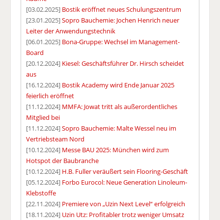
[03.02.2025]
Bostik eröffnet neues Schulungszentrum
[23.01.2025]
Sopro Bauchemie: Jochen Henrich neuer
Leiter der Anwendungstechnik
[06.01.2025]
Bona-Gruppe: Wechsel im Management-
Board
[20.12.2024]
Kiesel: Geschäftsführer Dr. Hirsch scheidet
aus
[16.12.2024]
Bostik Academy wird Ende Januar 2025
feierlich eröffnet
[11.12.2024]
MMFA: Jowat tritt als außerordentliches
Mitglied bei
[11.12.2024]
Sopro Bauchemie: Malte Wessel neu im
Vertriebsteam Nord
[10.12.2024]
Messe BAU 2025: München wird zum
Hotspot der Baubranche
[10.12.2024]
H.B. Fuller veräußert sein Flooring-Geschäft
[05.12.2024]
Forbo Eurocol: Neue Generation Linoleum-
Klebstoffe
[22.11.2024]
Premiere von „Uzin Next Level“ erfolgreich
[18.11.2024]
Uzin Utz: Profitabler trotz weniger Umsatz