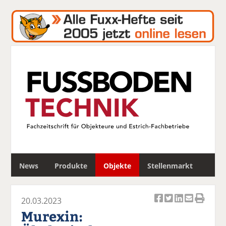
S
News
Produkte
Objekte
Stellenmarkt
u
c
h
20.03.2023
e
Ar
Ar
Ar
Ar
Ar
Murexin:
ti
ti
ti
ti
ti