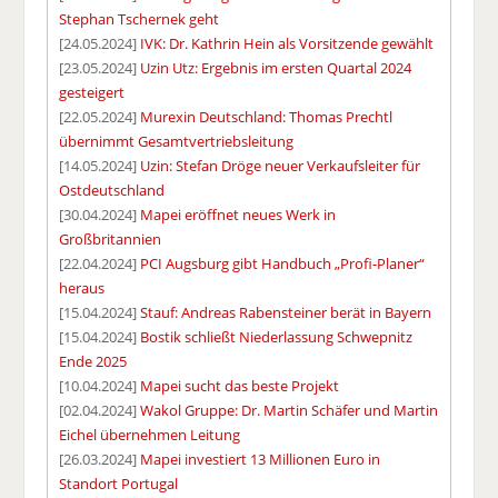
Stephan Tschernek geht
[24.05.2024]
IVK: Dr. Kathrin Hein als Vorsitzende gewählt
[23.05.2024]
Uzin Utz: Ergebnis im ersten Quartal 2024
gesteigert
[22.05.2024]
Murexin Deutschland: Thomas Prechtl
übernimmt Gesamtvertriebsleitung
[14.05.2024]
Uzin: Stefan Dröge neuer Verkaufsleiter für
Ostdeutschland
[30.04.2024]
Mapei eröffnet neues Werk in
Großbritannien
[22.04.2024]
PCI Augsburg gibt Handbuch „Profi-Planer“
heraus
[15.04.2024]
Stauf: Andreas Rabensteiner berät in Bayern
[15.04.2024]
Bostik schließt Niederlassung Schwepnitz
Ende 2025
[10.04.2024]
Mapei sucht das beste Projekt
[02.04.2024]
Wakol Gruppe: Dr. Martin Schäfer und Martin
Eichel übernehmen Leitung
[26.03.2024]
Mapei investiert 13 Millionen Euro in
Standort Portugal