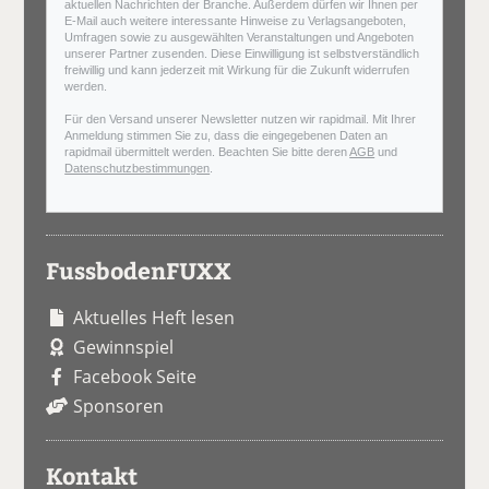
aktuellen Nachrichten der Branche. Außerdem dürfen wir Ihnen per
E-Mail auch weitere interessante Hinweise zu Verlagsangeboten,
Umfragen sowie zu ausgewählten Veranstaltungen und Angeboten
unserer Partner zusenden. Diese Einwilligung ist selbstverständlich
freiwillig und kann jederzeit mit Wirkung für die Zukunft widerrufen
werden.
Für den Versand unserer Newsletter nutzen wir rapidmail. Mit Ihrer
Anmeldung stimmen Sie zu, dass die eingegebenen Daten an
rapidmail übermittelt werden. Beachten Sie bitte deren
AGB
und
Datenschutzbestimmungen
.
FussbodenFUXX
Aktuelles Heft lesen
Gewinnspiel
Facebook Seite
Sponsoren
Kontakt