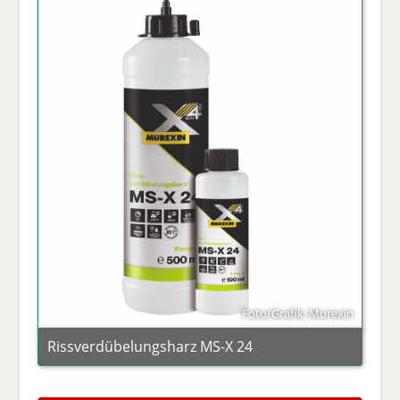
Foto/Grafik: Murexin
Rissverdübelungsharz MS-X 24