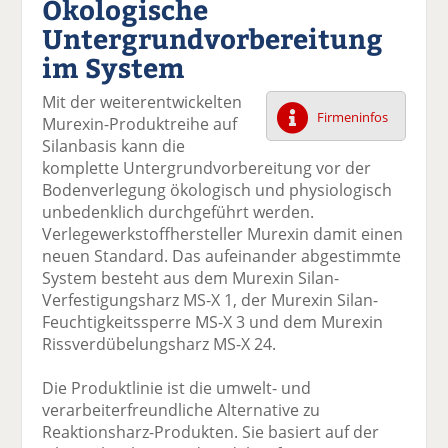
Ökologische
k
k
k
k
k
Untergrundvorbereitung
el
el
el
el
el
a
t
a
p
D
im System
uf
wi
uf
er
ru
F
tt
Li
E
ck
Mit der weiterentwickelten
ac
er
n
m
e
Firmeninfos
Murexin-Produktreihe auf
e
n
k
ai
n
Silanbasis kann die
b
e
l
komplette Untergrundvorbereitung vor der
o
di
v
Bodenverlegung ökologisch und physiologisch
o
n
er
unbedenklich durchgeführt werden.
k
te
se
Verlegewerkstoffhersteller Murexin damit einen
te
il
n
neuen Standard. Das aufeinander abgestimmte
il
e
d
System besteht aus dem Murexin Silan-
e
n
e
Verfestigungsharz MS-X 1, der Murexin Silan-
n
n
Feuchtigkeitssperre MS-X 3 und dem Murexin
Rissverdübelungsharz MS-X 24.
Die Produktlinie ist die umwelt- und
verarbeiterfreundliche Alternative zu
Reaktionsharz-Produkten. Sie basiert auf der