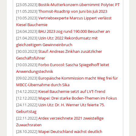
[23.05.2023]
Bostik-Mutterkonzern übernimmt Polytec PT
[11.05.2023]
Thomsit-Roadtrip von Juni bis Juli 2023
[10.05.2023]
Vertriebsexperte Marcus Lippert verlässt
Kiesel Bauchemie
[24.04.2023]
BAU 2023 zog rund 190.000 Besucher an
[21.04.2023]
Uzin Utz: 2022 Rekordumsatz mit
gleichzeitigem Gewinneinbruch
[30.03.2023]
Stauf: Andreas Zinkhan zusätzlicher
Geschäftsführer
[10.03.2023]
Forbo Eurocol: Sascha Spiegelhoff leitet
Anwendungstechnik
[09.02.2023]
Europäische Kommission macht Weg frei für
MBCC-Übernahme durch Sika
[14.12.2022]
Kiesel Bauchemie setzt auf LVT-Trend
[12.12.2022]
Mapei: Drei starke Boden-Themen im Fokus
[24.11.2022]
Uzin Utz: Dr. H. Werner Utz feierte 75.
Geburtstag
[22.11.2022]
Ardex verzeichnete 2021 zweistellige
Zuwachsraten
[28.10.2022]
Mapei Deutschland wächst deutlich