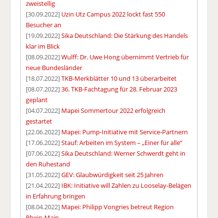
zweistellig
[30.09.2022]
Uzin Utz Campus 2022 lockt fast 550
Besucher an
[19.09.2022]
Sika Deutschland: Die Stärkung des Handels
klar im Blick
[08.09.2022]
Wulff: Dr. Uwe Hong übernimmt Vertrieb für
neue Bundesländer
[18.07.2022]
TKB-Merkblätter 10 und 13 überarbeitet
[08.07.2022]
36. TKB-Fachtagung für 28. Februar 2023
geplant
[04.07.2022]
Mapei Sommertour 2022 erfolgreich
gestartet
[22.06.2022]
Mapei: Pump-Initiative mit Service-Partnern
[17.06.2022]
Stauf: Arbeiten im System – „Einer für alle“
[07.06.2022]
Sika Deutschland: Werner Schwerdt geht in
den Ruhestand
[31.05.2022]
GEV: Glaubwürdigkeit seit 25 Jahren
[21.04.2022]
IBK: Initiative will Zahlen zu Looselay-Belägen
in Erfahrung bringen
[08.04.2022]
Mapei: Philipp Vongries betreut Region
Rhein-Main